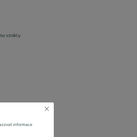
nu vznikly
azovat informace