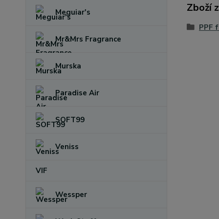
Zboží 
Meguiar's
PPF f
Mr&Mrs Fragrance
Murska
Paradise Air
SOFT99
Veniss
VIF
Wessper