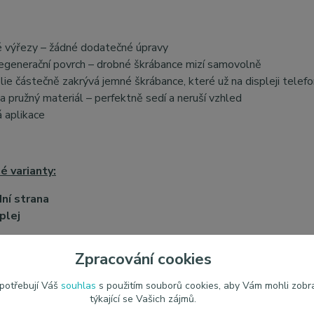
 výřezy – žádné dodatečné úpravy
generační povrch – drobné škrábance mizí samovolně
lie částečně zakrývá jemné škrábance, které už na displeji telefo
 pružný materiál – perfektně sedí a neruší vzhled
 aplikace
 varianty:
ní strana
plej
Zpracování cookies
ČUJEME LEPÍCÍ SADU:
JEM LEPÍCÍ SADU MALOU
 potřebují Váš
souhlas
s použitím souborů cookies, aby Vám mohli zobr
týkající se Vašich zájmů.