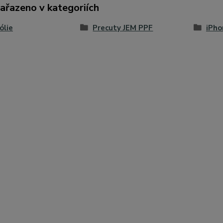
zařazeno v kategoriích
ólie
Precuty JEM PPF
iPho