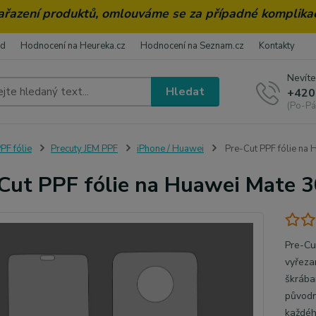
zařazení produktů, omlouváme se za případné komplika
od
Hodnocení na Heureka.cz
Hodnocení na Seznam.cz
Kontakty
Nevíte
Hledat
+420
(Po-Pá
PF fólie
Precuty JEM PPF
iPhone / Huawei
Pre-Cut PPF fólie na 
Cut PPF fólie na Huawei Mate 3
Pre-Cu
vyřeza
škrába
původní
každéh