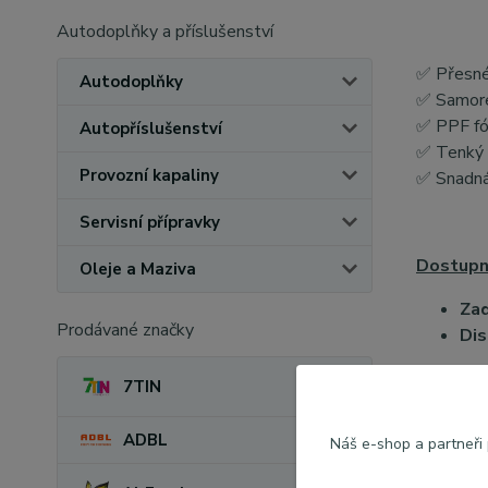
Autodoplňky a příslušenství
✅ Přesné
Autodoplňky
✅ Samore
✅
PPF fó
Autopříslušenství
✅ Tenký a
Provozní kapaliny
✅ Snadná
Servisní přípravky
Dostupné
Oleje a Maziva
Zad
Prodávané značky
Dis
7TIN
DOPORU
ADBL
Náš e-shop a partneři