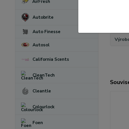
AirFresh
Autobrite
Param
Auto Finesse
Výrob
Autosol
California Scents
CleanTech
Souvise
Cleantle
Colourlock
Foen