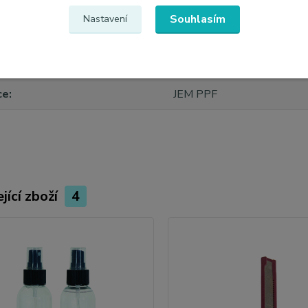
Souhlasím
Nastavení
etry
ce
JEM PPF
jící zboží
4