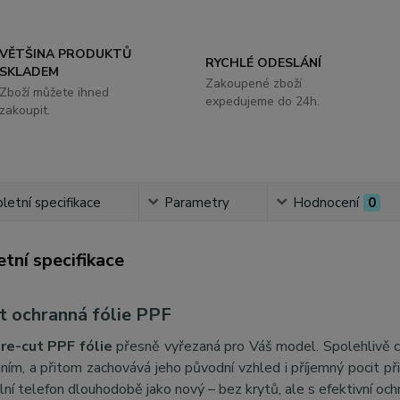
VĚTŠINA PRODUKTŮ
RYCHLÉ ODESLÁNÍ
SKLADEM
Zakoupené zboží
Zboží můžete ihned
expedujeme do 24h.
zakoupit.
etní specifikace
Parametry
Hodnocení
0
tní specifikace
t ochranná fólie PPF
re-cut PPF fólie
přesně vyřezaná pro Váš model. Spolehlivě c
ím, a přitom zachovává jeho původní vzhled i příjemný pocit při
lní telefon dlouhodobě jako nový – bez krytů, ale s efektivní oc