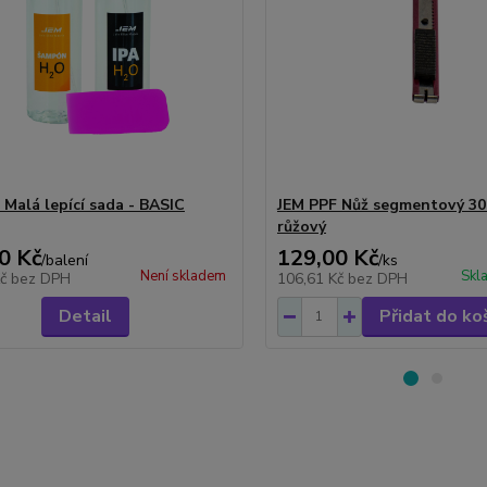
 Malá lepící sada - BASIC
JEM PPF Nůž segmentový 30
růžový
0 Kč
129,00 Kč
/
balení
/
ks
Není skladem
Skl
Kč
bez DPH
106,61 Kč
bez DPH
Detail
Přidat do ko