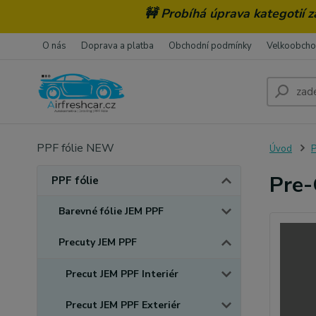
🚧 Probíhá úprava kategotií 
O nás
Doprava a platba
Obchodní podmínky
Velkoobch
PPF fólie NEW
Úvod
P
Pre-
PPF fólie
Barevné fólie JEM PPF
Precuty JEM PPF
Precut JEM PPF Interiér
Precut JEM PPF Exteriér