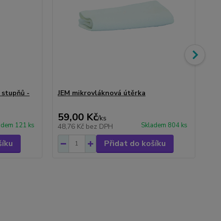
 stupňů -
JEM mikrovláknová útěrka
Fr
sa
59,00 Kč
46
/
ks
adem 121 ks
Skladem 804 ks
48,76 Kč
bez DPH
38
šíku
Přidat do košíku