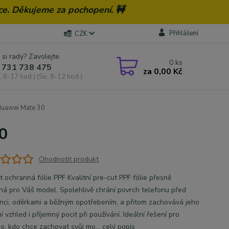
ce. Děkujeme za pochopení. 🚧
Přihlášení
CZK
 si rady? Zavolejte.
0
ks
 731 738 475
za
0,00 Kč
, 8-17 hod.) (So, 8-12 hod.)
Huawei Mate 30
0
Ohodnotit produkt
t ochranná fólie PPF Kvalitní pre-cut PPF fólie přesně
ná pro Váš model. Spolehlivě chrání povrch telefonu před
nci, oděrkami a běžným opotřebením, a přitom zachovává jeho
 vzhled i příjemný pocit při používání. Ideální řešení pro
o, kdo chce zachovat svůj mo...
celý popis