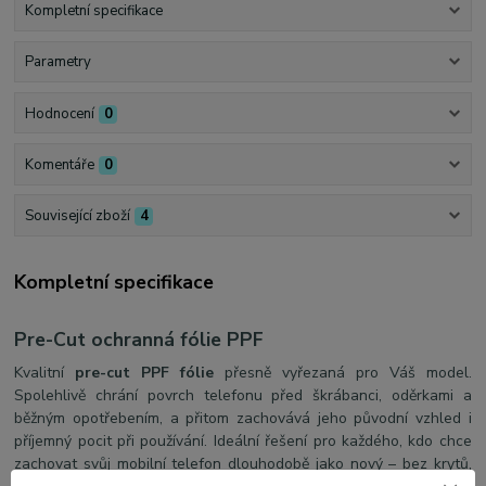
Kompletní specifikace
Parametry
Hodnocení
0
Komentáře
0
Související zboží
4
Kompletní specifikace
Pre-Cut ochranná fólie PPF
Kvalitní
pre-cut PPF fólie
přesně vyřezaná pro Váš model.
Spolehlivě chrání povrch telefonu před škrábanci, oděrkami a
běžným opotřebením, a přitom zachovává jeho původní vzhled i
příjemný pocit při používání. Ideální řešení pro každého, kdo chce
zachovat svůj mobilní telefon dlouhodobě jako nový – bez krytů,