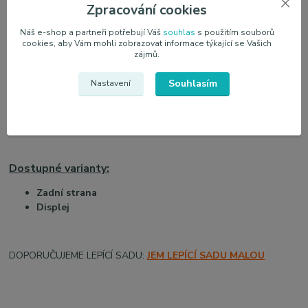
ale s efektivní ochranou.
Zpracování cookies
Náš e-shop a partneři potřebují Váš
souhlas
s použitím souborů
cookies, aby Vám mohli zobrazovat informace týkající se Vašich
✅ Přesné výřezy – žádné dodatečné úpravy
zájmů.
✅ Samoregenerační povrch – drobné škrábance mizí samovolně
✅
PPF fólie částečně zakrývá jemné škrábance, které už na displeji
Souhlasím
Nastavení
telefonu vznikly
✅ Tenký a pružný materiál – perfektně sedí a neruší vzhled
✅ Snadná aplikace
Dostupné varianty:
Zadní strana
Displej
DOPORUČUJEME LEPÍCÍ SADU:
JEM LEPÍCÍ SADU MALOU