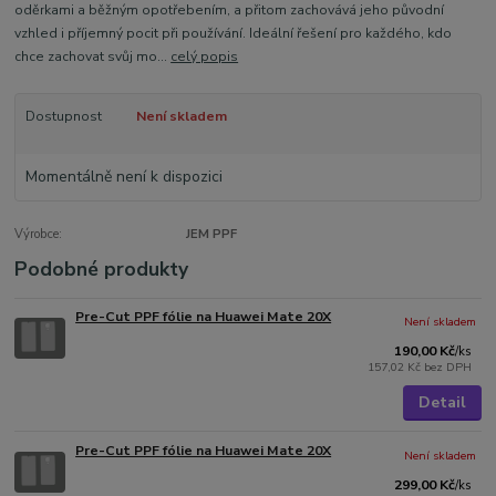
oděrkami a běžným opotřebením, a přitom zachovává jeho původní
vzhled i příjemný pocit při používání. Ideální řešení pro každého, kdo
chce zachovat svůj mo...
celý popis
Dostupnost
Není skladem
Momentálně není k dispozici
Výrobce:
JEM PPF
Podobné produkty
Pre-Cut PPF fólie na Huawei Mate 20X
Není skladem
190,00 Kč
/
ks
157,02 Kč
bez DPH
Detail
Pre-Cut PPF fólie na Huawei Mate 20X
Není skladem
299,00 Kč
/
ks