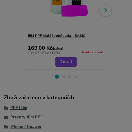
JEM PPF Malá lepící sada - BASIC
JEM PPF Nůž
růžový
169,00 Kč
129,00 K
/
balení
Není skladem
139,67 Kč
bez DPH
106,61 Kč
be
Detail
Zboží zařazeno v kategoriích
PPF fólie
Precuty JEM PPF
iPhone / Huawei