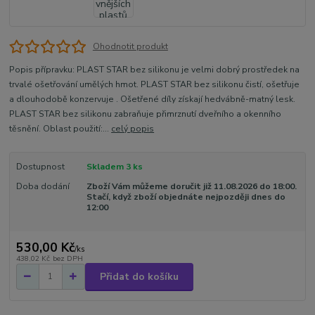
Ohodnotit produkt
Popis přípravku: PLAST STAR bez silikonu je velmi dobrý prostředek na
trvalé ošetřování umělých hmot. PLAST STAR bez silikonu čistí, ošetřuje
a dlouhodobě konzervuje . Ošetřené díly získají hedvábně-matný lesk.
PLAST STAR bez silikonu zabraňuje přimrznutí dveřního a okenního
těsnění. Oblast použití:...
celý popis
Dostupnost
Skladem 3 ks
Doba dodání
Zboží Vám můžeme doručit již 11.08.2026 do 18:00.
Stačí, když zboží objednáte nejpozději dnes do
12:00
530,00 Kč
/
ks
438,02 Kč
bez DPH
Přidat do košíku