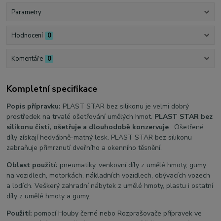
Parametry
Hodnocení
0
Komentáře
0
Kompletní specifikace
Popis přípravku:
PLAST STAR bez silikonu je velmi dobrý
prostředek na trvalé ošetřování umělých hmot.
PLAST STAR bez
silikonu čistí, ošetřuje a dlouhodobě konzervuje
. Ošetřené
díly získají hedvábně-matný lesk. PLAST STAR bez silikonu
zabraňuje přimrznutí dveřního a okenního těsnění.
Oblast použití:
pneumatiky, venkovní díly z umělé hmoty, gumy
na vozidlech, motorkách, nákladních vozidlech, obývacích vozech
a lodích. Veškerý zahradní nábytek z umělé hmoty, plastu i ostatní
díly z umělé hmoty a gumy.
Použití:
pomocí Houby černé nebo Rozprašovače přípravek ve