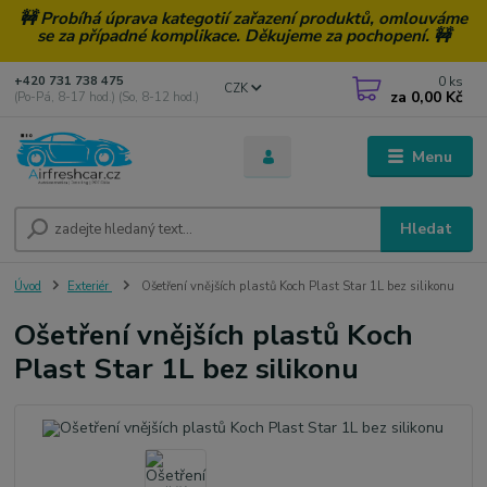
🚧 Probíhá úprava kategotií zařazení produktů, omlouváme
se za případné komplikace. Děkujeme za pochopení. 🚧
0
ks
+420 731 738 475
CZK
za
0,00 Kč
(Po-Pá, 8-17 hod.) (So, 8-12 hod.)
Menu
Hledat
Úvod
Exteriér
Ošetření vnějších plastů Koch Plast Star 1L bez silikonu
Ošetření vnějších plastů Koch
Plast Star 1L bez silikonu