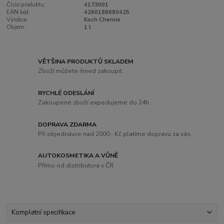
Číslo produktu:
4173001
EAN kód:
4260188680425
Výrobce:
Koch Chemie
Objem:
1 l
VĚTŠINA PRODUKTŮ SKLADEM
Zboží můžete ihned zakoupit.
RYCHLÉ ODESLÁNÍ
Zakoupené zboží expedujeme do 24h.
DOPRAVA ZDARMA
Při objednávce nad 2000,- Kč platíme dopravu za vás.
AUTOKOSMETIKA A VŮNĚ
Přímo od distributora v ČR
Kompletní specifikace