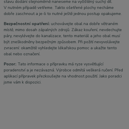
stavu dodání stejnoměrně naneseme na vyčištěný suchý díl.
V nutném případě vetřeme. Takto ošetřené plochy necháme
dobře zaschnout a je-li to nutné ještě jednou postup opakujeme.
Bezpečnostní opatření:
uchovávejte obal na dobře větraném
místě, mimo dosah zápalných zdrojů. Zákaz kouření, nevdechujte
páry, nevylévejte do kanalizace, tento materiál a jeho obal musí
být zneškodněny bezpečným způsobem. Při požití nevyvolávejte
zvracení: okamžitě vyhledejte lékařskou pomoc a ukažte tento
obal nebo označení.
Pozor:
Tato informace o přípravku má ryze vysvětlující
poradenství a je nezávazná. Výrobce odmítá veškerá ručení. Před
aplikací přípravek přezkoušejte na vhodnost použití. Jako poradci
jsme vám k dispozici.