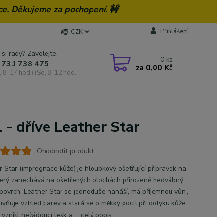
ce. Děkujeme za pochopení. 🚧
Přihlášení
CZK
 si rady? Zavolejte.
0
ks
 731 738 475
za
0,00 Kč
, 8-17 hod.) (So, 8-12 hod.)
 - dříve Leather Star
Ohodnotit produkt
r Star (impregnace kůže) je hloubkový ošetřující přípravek na
který zanechává na ošetřených plochách přirozeně hedvábný
povrch. Leather Star se jednoduše nanáší, má příjemnou vůni,
zivňuje vzhled barev a stará se o měkký pocit při dotyku kůže,
 vznikl nežádoucí lesk a ...
celý popis