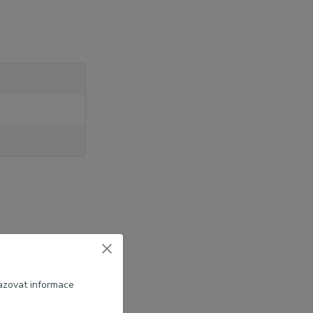
 o kůži
azovat informace