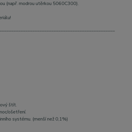
kou (např. modrou utěrkou 5060C300).
riálu!
_________________________________________________
ový štít.
oc/ošetření.
rinního systému. (menší než 0,1%)