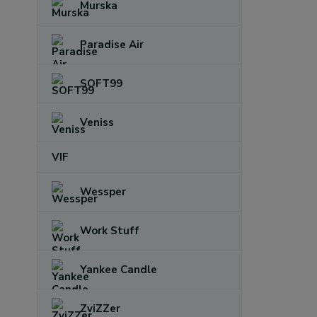
Murska
Paradise Air
SOFT99
Veniss
VIF
Wessper
Work Stuff
Yankee Candle
ZviZZer