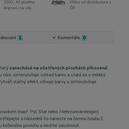
2000,- Kč platíme
Přímo od distributora v
dopravu za vás.
ČR
dnocení
1
Komentáře
0
který
zanechává na ošetřených plochách přirozeně
u vůni, zintenzivňuje vzhled barev a stará se o měkký
ytváří vláčný efekt, oživuje barvy a zintenzivňuje
ípravkem (např. Pol Star nebo Mehrzweckreiniger).
rotřepejte a následně ho naneste na černou houbu č.
u koženého povrchu a nechte zaschnout.