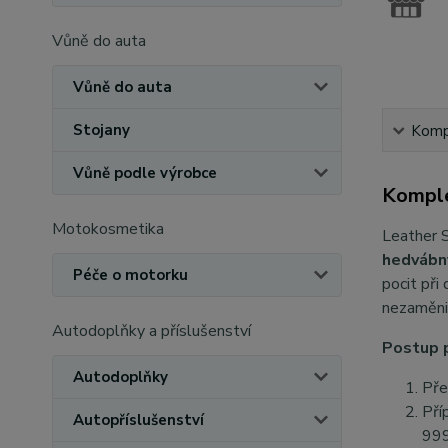
Vůně do auta
Vůně do auta
Stojany
Kompl
Vůně podle výrobce
Komple
Motokosmetika
Leather S
hedvábn
Péče o motorku
pocit při
nezaměni
Autodoplňky a příslušenství
Postup p
Autodoplňky
Pře
Pří
Autopříslušenství
999