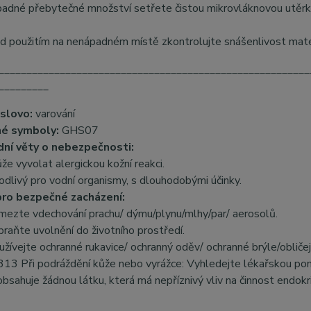
padné přebytečné množství setřete čistou mikrovláknovou utěr
d použitím na nenápadném místě zkontrolujte snášenlivost mate
________________________________________________________
_________
 slovo:
varování
né symboly:
GHS07
ní věty o nebezpečnosti:
 vyvolat alergickou kožní reakci.
livý pro vodní organismy, s dlouhodobými účinky.
ro bezpečné zacházení:
ezte vdechování prachu/ dýmu/plynu/mlhy/par/ aerosolů.
aňte uvolnění do životního prostředí.
ívejte ochranné rukavice/ ochranný oděv/ ochranné brýle/obličej
3 Při podráždění kůže nebo vyrážce: Vyhledejte lékařskou pom
sahuje žádnou látku, která má nepříznivý vliv na činnost endok