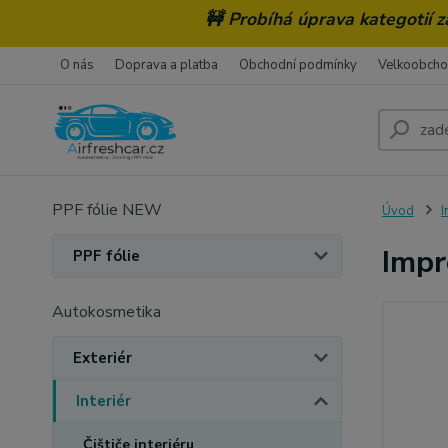
🚧 Probíhá úprava kategotií 
O nás
Doprava a platba
Obchodní podmínky
Velkoobch
PPF fólie NEW
Úvod
I
Impr
PPF fólie
Autokosmetika
Exteriér
Interiér
Čištiče interiéru