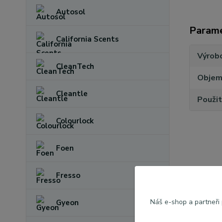
Autosol
Param
California Scents
Výrob
CleanTech
Obje
Cleantle
Použit
Colourlock
Foen
Fresso
Zboží 
Inter
Náš e-shop a partneři
Gyeon