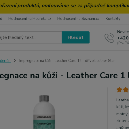
zařazení produktů, omlouváme se za případné komplika
od
Hodnocení na Heureka.cz
Hodnocení na Seznam.cz
Kontakty
Nevíte
Hledat
+420
(Po-Pá
nteriér
Impregnace na kůži - Leather Care 1 l - dříve Leather Star
egnace na kůži - Leather Care 1 l
Leathe
kůži, 
matný 
zinten
aniž by