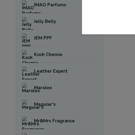
IMAO Parfums
Jelly Belly
JEM PPF
Koch Chemie
Leather Expert
Marolex
Meguiar's
Mr&Mrs Fragrance