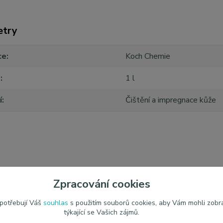
etry
ce
Koch Chemie
m
1 l
í
Čištění a impregnace kůže
zařazeno v kategoriích
Zpracování cookies
iér
Koch Chemie
Péče
 potřebují Váš
souhlas
s použitím souborů cookies, aby Vám mohli zobr
týkající se Vašich zájmů.