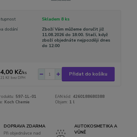
tupnost
Skladem 8 ks
a dodání
Zboží Vám můžeme doručit již
11.08.2026 do 18:00. Stačí, když
zboží objednáte nejpozději dnes
do 12:00
4,00 Kč
/
ks
Přidat do košíku
,21 Kč
bez DPH
roduktu:
597-1L-01
EAN kód:
4260188680388
e:
Koch Chemie
Objem:
1 l
DOPRAVA ZDARMA
AUTOKOSMETIKA A
VŮNĚ
Při objednávce nad