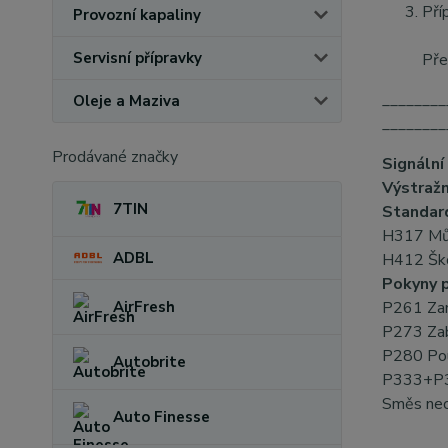
Pří
Provozní kapaliny
Servisní přípravky
Pře
________
Oleje a Maziva
________
Prodávané značky
Signální
Výstraž
7TIN
Standard
H317 Může
ADBL
H412 Škod
Pokyny p
AirFresh
P261 Zam
P273 Zabr
P280 Použ
Autobrite
P333+P31
Směs neob
Auto Finesse