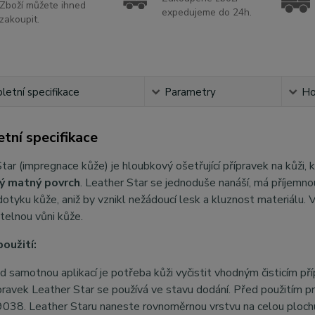
Zboží můžete ihned
expedujeme do 24h.
zakoupit.
etní specifikace
Parametry
Ho
tní specifikace
tar (impregnace kůže) je hloubkový ošetřující přípravek na kůži, 
ý matný povrch
. Leather Star se jednoduše nanáší, má příjemno
 dotyku kůže, aniž by vznikl nežádoucí lesk a kluznost materiálu. V
telnou vůni kůže.
oužití:
d samotnou aplikací je potřeba kůži vyčistit vhodným čisticím př
pravek Leather Star se používá ve stavu dodání. Před použitím p
038. Leather Staru naneste rovnoměrnou vrstvu na celou ploch