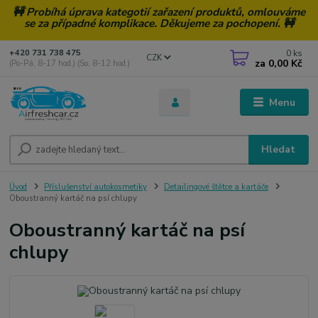
🚧 Probíhá úprava kategotií zařazení produktů, omlouváme
se za případné komplikace. Děkujeme za pochopení. 🚧
0
ks
+420 731 738 475
CZK
za
0,00 Kč
(Po-Pá, 8-17 hod.) (So, 8-12 hod.)
Menu
Hledat
Úvod
Příslušenství autokosmetiky
Detailingové štětce a kartáče
Oboustranný kartáč na psí chlupy
Oboustranný kartáč na psí
chlupy