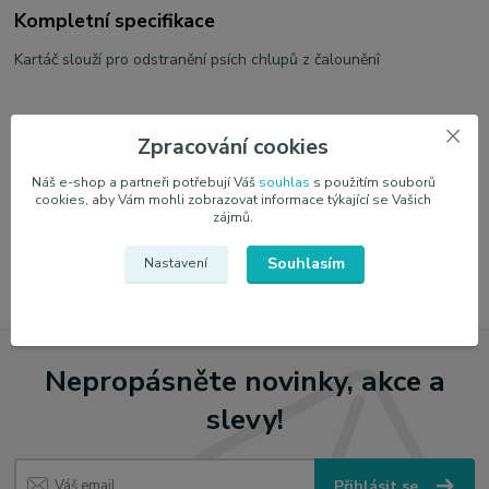
Kompletní specifikace
Kartáč slouží pro odstranění psích chlupů z čalouněnî
Zpracování cookies
Zboží zařazeno v kategoriích
Náš e-shop a partneři potřebují Váš
souhlas
s použitím souborů
cookies, aby Vám mohli zobrazovat informace týkající se Vašich
Příslušenství autokosmetiky
zájmů.
Detailingové štětce a kartáče
Souhlasím
Nastavení
Nepropásněte novinky, akce a
slevy!
Přihlásit se