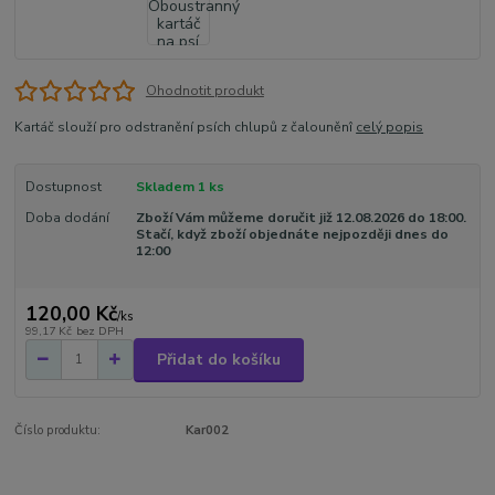
Ohodnotit produkt
Kartáč slouží pro odstranění psích chlupů z čalouněnî
celý popis
Dostupnost
Skladem 1 ks
Doba dodání
Zboží Vám můžeme doručit již 12.08.2026 do 18:00.
Stačí, když zboží objednáte nejpozději dnes do
12:00
120,00 Kč
/
ks
99,17 Kč
bez DPH
Přidat do košíku
Číslo produktu:
Kar002