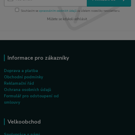
Souhlasím se
zpracováním osobních údajů
za účelem rozesílky newsletteru.
Můžete se kdykoli odhlásit.
Informace pro zákazníky
Doprava a platba
Obchodní podmínky
Reklamační řád
Ochrana osobních údajů
Formulář pro odstoupení od
smlouvy
Velkoobchod
Spolupráce s námi