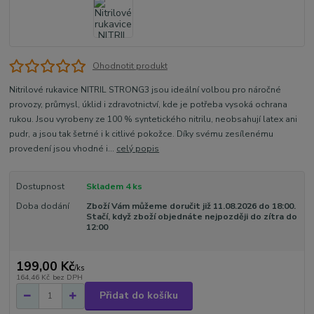
Ohodnotit produkt
Nitrilové rukavice NITRIL STRONG3 jsou ideální volbou pro náročné
provozy, průmysl, úklid i zdravotnictví, kde je potřeba vysoká ochrana
rukou. Jsou vyrobeny ze 100 % syntetického nitrilu, neobsahují latex ani
pudr, a jsou tak šetrné i k citlivé pokožce. Díky svému zesílenému
provedení jsou vhodné i...
celý popis
Dostupnost
Skladem 4 ks
Doba dodání
Zboží Vám můžeme doručit již 11.08.2026 do 18:00.
Stačí, když zboží objednáte nejpozději do zítra do
12:00
199,00 Kč
/
ks
164,46 Kč
bez DPH
Přidat do košíku