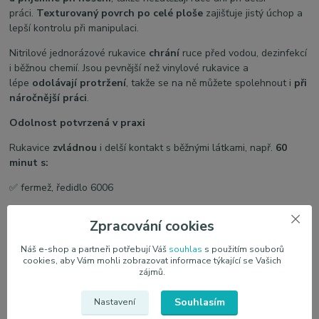
práci.
Texturovaný povrch po celé ploše
zajišťuje jistý úchop a
lepší kontrolu při manipulaci.
Nitrilové jednorázové rukavice
chrání
ruce před vodou, dezinfekcí
i běžnou chemií. Jsou pevnější než vinylové rukavice a
lépe
odolávají protržení
, takže se na ně můžete spolehnout i
při
náročnější práci
.
Odolnost potvrzená v praxi
Rukavice
zvládnou
i delší kontakt s běžnými látkami, např.
60
minut s:
✅ fermež, ředidlo 6006
✅ líh, isopropanol, technický benzín, odmašťovač, supermafrasol
Zpracování cookies
✅ hydroxid sodný, kyselina chlorovodíková, savo, perchlorethylen
Náš e-shop a partneři potřebují Váš
souhlas
s použitím souborů
cookies, aby Vám mohli zobrazovat informace týkající se Vašich
✅ nafta, motorový olej, stolní olej
zájmů.
✅ epoxidová pryskyřice
Souhlasím
Nastavení
Nevhodné pro kontakt: