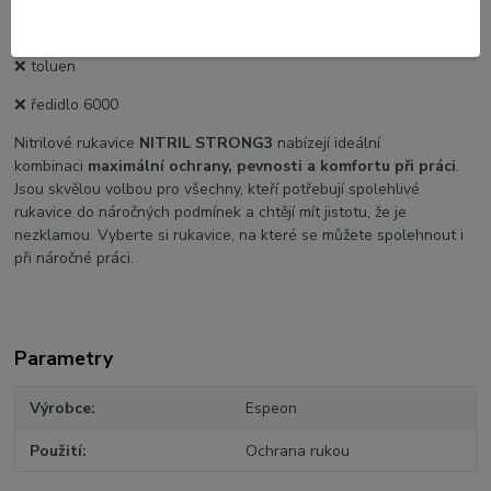
❌ aceton
❌ toluen
❌ ředidlo 6000
Nitrilové rukavice
NITRIL STRONG3
nabízejí ideální
kombinaci
maximální ochrany, pevnosti a komfortu při práci
.
Jsou skvělou volbou pro všechny, kteří potřebují spolehlivé
rukavice do náročných podmínek a chtějí mít jistotu, že je
nezklamou. Vyberte si rukavice, na které se můžete spolehnout i
při náročné práci.
Parametry
Výrobce
Espeon
Použití
Ochrana rukou