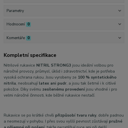
Parametry
Hodnocení
0
Komentáře
0
Kompletní specifikace
Nitrilové rukavice
NITRIL STRONG3
jsou ideální volbou pro
náročné provozy, průmysl, úklid i zdravotnictví, kde je potřeba
vysoká ochrana rukou. Jsou vyrobeny ze
100 % syntetického
nitrilu
, neobsahují
latex ani pudr
, a jsou tak šetrné i k citlivé
pokožce. Díky svému
zesílenému provedení
jsou vhodné i pro
velmi náročné činnosti, kde běžné rukavice nestačí.
Rukavice se po krátké chvíli
přizpůsobí tvaru ruky
, dobře padnou
a neomezují v pohybu. I přes svou vyšší pevnost zůstávají
pružné
a příjemné při nošení
, takže nezatěžují ruce ani při delší