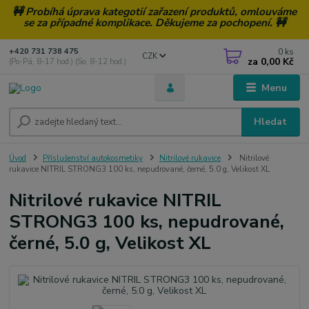
🚧 Probíhá úprava kategotií zařazení produktů, omlouváme
se za případné komplikace. Děkujeme za pochopení. 🚧
0
ks
+420 731 738 475
CZK
za
0,00 Kč
(Po-Pá, 8-17 hod.) (So, 8-12 hod.)
Menu
Hledat
Úvod
Příslušenství autokosmetiky
Nitrilové rukavice
Nitrilové
rukavice NITRIL STRONG3 100 ks, nepudrované, černé, 5.0 g, Velikost XL
Nitrilové rukavice NITRIL
STRONG3 100 ks, nepudrované,
černé, 5.0 g, Velikost XL