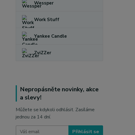
Wessper
Work Stuff
Yankee Candle
ZviZZer
Nepropásněte novinky, akce
a slevy!
Můžete se kdykoli odhlásit. Zasíláme
jednou za 14 dní.
Přihlásit se