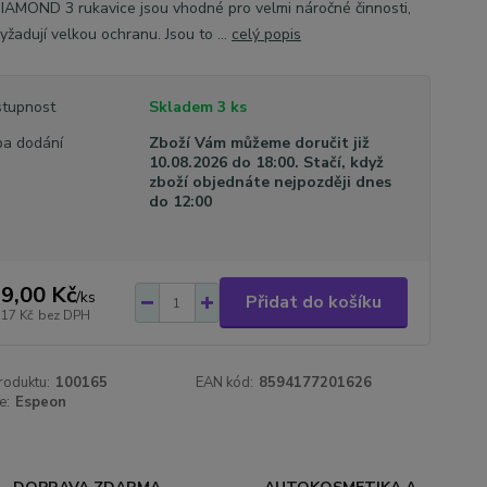
DIAMOND 3 rukavice jsou vhodné pro velmi náročné činnosti,
yžadují velkou ochranu. Jsou to ...
celý popis
tupnost
Skladem 3 ks
a dodání
Zboží Vám můžeme doručit již
10.08.2026 do 18:00. Stačí, když
zboží objednáte nejpozději dnes
do 12:00
9,00 Kč
/
ks
Přidat do košíku
,17 Kč
bez DPH
roduktu:
100165
EAN kód:
8594177201626
e:
Espeon