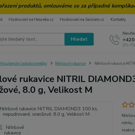
zařazení produktů, omlouváme se za případné komplika
od
Hodnocení na Heureka.cz
Hodnocení na Seznam.cz
Kontakty
Nevíte
Hledat
+420
(Po-Pá
říslušenství autokosmetiky
Nitrilové rukavice
Nitrilové rukavice NIT
ilové rukavice NITRIL DIAMOND3
žové, 8.0 g, Velikost M
Nitril
nitrilu
reakce