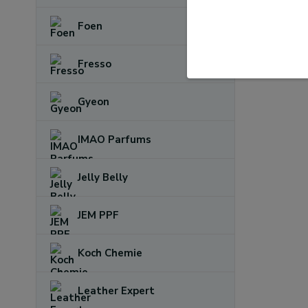
Foen
Fresso
Gyeon
IMAO Parfums
Jelly Belly
JEM PPF
Koch Chemie
Leather Expert