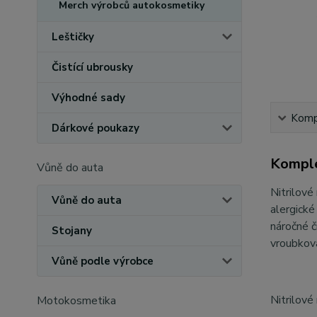
Merch výrobců autokosmetiky
Leštičky
Čistící ubrousky
Výhodné sady
Kompl
Dárkové poukazy
Komple
Vůně do auta
Nitrilové
Vůně do auta
alergické
náročné č
Stojany
vroubkov
Vůně podle výrobce
Nitrilové
Motokosmetika