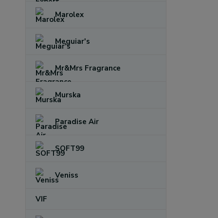
Marolex
Meguiar's
Mr&Mrs Fragrance
Murska
Paradise Air
SOFT99
Veniss
VIF