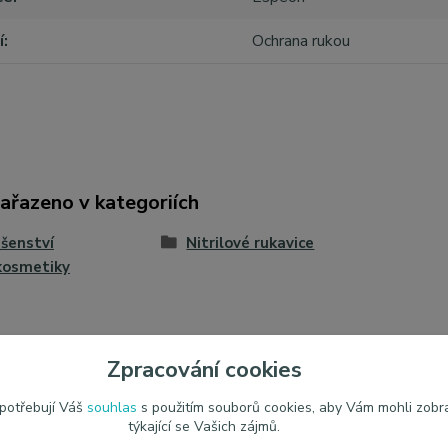
í
Ochrana rukou
zařazeno v kategoriích
ušenství
Nitrilové rukavice
kosmetiky
Zpracování cookies
 potřebují Váš
souhlas
s použitím souborů cookies, aby Vám mohli zobr
týkající se Vašich zájmů.