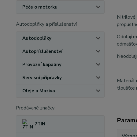
Péče o motorku
Nitrilové
Autodoplňky a příslušenství
propustno
Odolají m
Autodoplňky
odmašťova
Autopříslušenství
Neodolají
Provozní kapaliny
Servisní přípravky
Materiál 
tloušťce 
Oleje a Maziva
Prodávané značky
Param
7TIN
Výrob