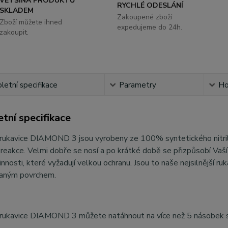
VĚTŠINA PRODUKTŮ
RYCHLÉ ODESLÁNÍ
SKLADEM
Zakoupené zboží
Zboží můžete ihned
expedujeme do 24h.
zakoupit.
etní specifikace
Parametry
Ho
tní specifikace
 rukavice DIAMOND 3 jsou vyrobeny ze 100% syntetického nitrilu
 reakce. Velmi dobře se nosí a po krátké době se přizpůsobí Va
innosti, které vyžadují velkou ochranu. Jsou to naše nejsilnější
aným povrchem.
 rukavice DIAMOND 3 můžete natáhnout na více než 5 násobek sv