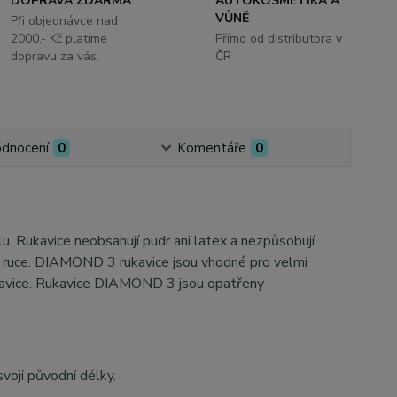
DOPRAVA ZDARMA
AUTOKOSMETIKA A
VŮNĚ
Při objednávce nad
2000,- Kč platíme
Přímo od distributora v
dopravu za vás.
ČR
dnocení
0
Komentáře
0
. Rukavice neobsahují pudr ani latex a nezpůsobují
ší ruce. DIAMOND 3 rukavice jsou vhodné pro velmi
 rukavice. Rukavice DIAMOND 3 jsou opatřeny
ojí původní délky.