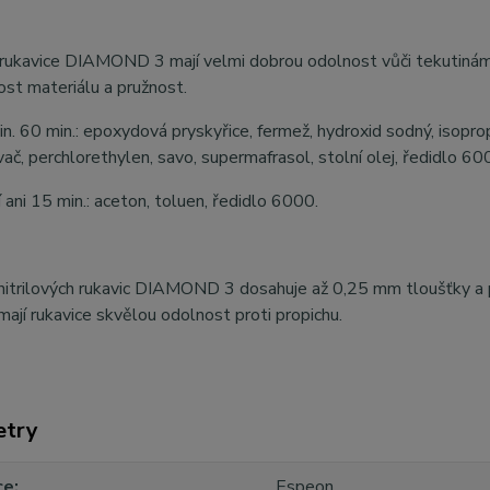
 rukavice DIAMOND 3 mají velmi dobrou odolnost vůči tekutinám. 
st materiálu a pružnost.
in. 60 min.: epoxydová pryskyřice, fermež, hydroxid sodný, isoprop
č, perchlorethylen, savo, supermafrasol, stolní olej, ředidlo 600
 ani 15 min.: aceton, toluen, ředidlo 6000.
nitrilových rukavic DIAMOND 3 dosahuje až 0,25 mm tloušťky a po
mají rukavice skvělou odolnost proti propichu.
etry
ce
Espeon