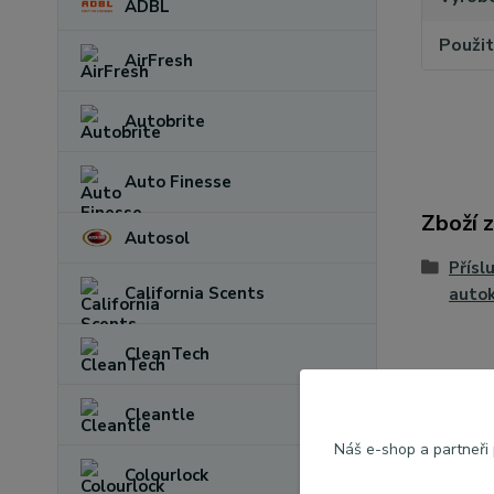
ADBL
Použit
AirFresh
Autobrite
Auto Finesse
Zboží 
Autosol
Přísl
California Scents
auto
CleanTech
Cleantle
Náš e-shop a partneři
Colourlock