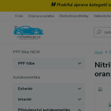
🚧 Probíhá úprava kategotií 
O nás
Doprava a platba
Obchodní podmínky
Velkoobch
PPF fólie NEW
Úvod
P
Nitr
PPF fólie
oran
Autokosmetika
Exteriér
Interiér
Příslušenství autokosmetiky