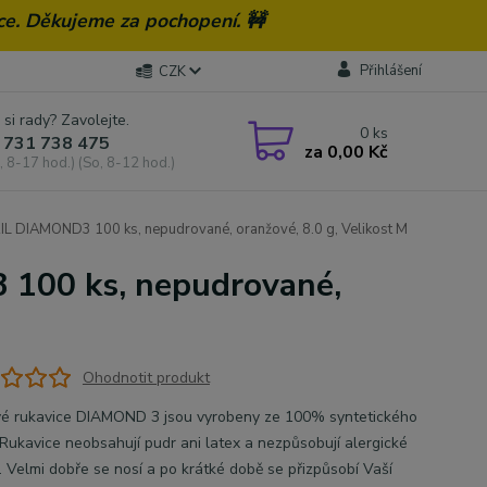
ce. Děkujeme za pochopení. 🚧
Přihlášení
CZK
 si rady? Zavolejte.
0
ks
 731 738 475
za
0,00 Kč
, 8-17 hod.) (So, 8-12 hod.)
RIL DIAMOND3 100 ks, nepudrované, oranžové, 8.0 g, Velikost M
 100 ks, nepudrované,
Ohodnotit produkt
ové rukavice DIAMOND 3 jsou vyrobeny ze 100% syntetického
. Rukavice neobsahují pudr ani latex a nezpůsobují alergické
. Velmi dobře se nosí a po krátké době se přizpůsobí Vaší