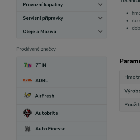
Technick
Provozní kapaliny
hmo
Servisní přípravky
roz
dob
Oleje a Maziva
Prodávané značky
Param
7TIN
Hmotn
ADBL
Výrob
AirFresh
Použit
Autobrite
Auto Finesse