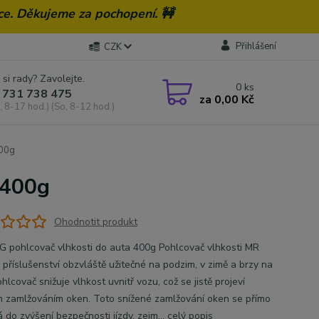
ce. Děkujeme za pochopení. 🚧
Přihlášení
CZK
 si rady? Zavolejte.
0
ks
 731 738 475
za
0,00 Kč
, 8-17 hod.) (So, 8-12 hod.)
400g
 400g
Ohodnotit produkt
 pohlcovač vlhkosti do auta 400g Pohlcovač vlhkosti MR
 příslušenství obzvláště užitečné na podzim, v zimě a brzy na
ohlcovač snižuje vlhkost uvnitř vozu, což se jistě projeví
 zamlžováním oken. Toto snížené zamlžování oken se přímo
 do zvýšení bezpečnosti jízdy, zejm...
celý popis