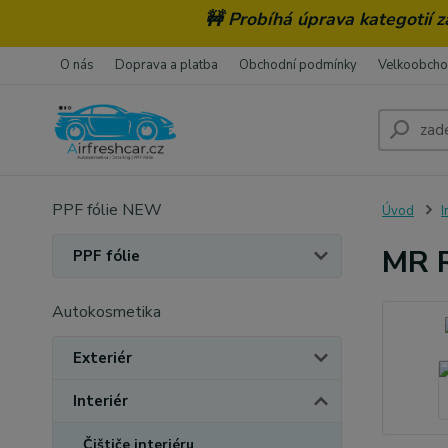
🚧 Probíhá úprava kategotií 
O nás
Doprava a platba
Obchodní podmínky
Velkoobch
PPF fólie NEW
Úvod
I
MR R
PPF fólie
Autokosmetika
Exteriér
Interiér
Čištiče interiéru