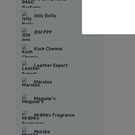
Jelly Belly
JEM PPF
Koch Chemie
Leather Expert
Marolex
Meguiar's
Mr&Mrs Fragrance
Murska