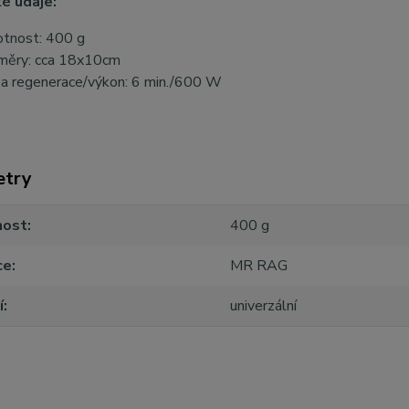
é údaje:
tnost: 400 g
měry: cca 18x10cm
a regenerace/výkon: 6 min./600 W
etry
ost
400 g
ce
MR RAG
í
univerzální