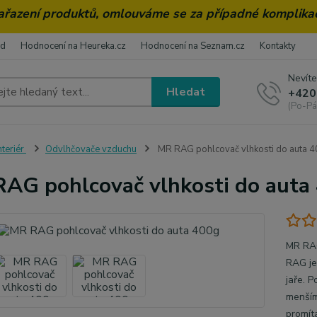
zařazení produktů, omlouváme se za případné komplika
od
Hodnocení na Heureka.cz
Hodnocení na Seznam.cz
Kontakty
Nevíte
Hledat
+420
(Po-Pá
nteriér
Odvlhčovače vzduchu
MR RAG pohlcovač vlhkosti do auta 
AG pohlcovač vlhkosti do auta
MR RAG
RAG je
jaře. P
menším
promítá