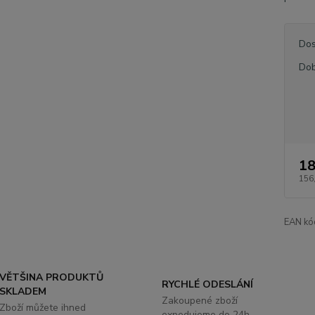
Dos
Dob
18
156
EAN kó
VĚTŠINA PRODUKTŮ
RYCHLÉ ODESLÁNÍ
SKLADEM
Zakoupené zboží
Zboží můžete ihned
expedujeme do 24h.