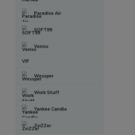
Paradise Air
SOFT99
Veniss
VIF
Wessper
Work Stuff
Yankee Candle
ZviZZer