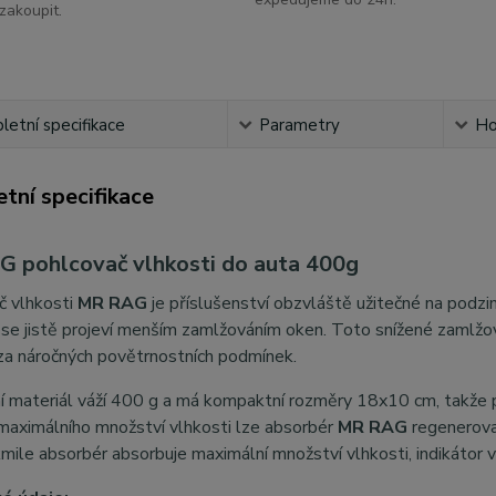
zakoupit.
etní specifikace
Parametry
Ho
tní specifikace
 pohlcovač vlhkosti do auta 400g
č vlhkosti
MR RAG
je příslušenství obzvláště užitečné na podzim
 se jistě projeví menším zamlžováním oken. Toto snížené zamlžov
za náročných povětrnostních podmínek.
í materiál váží 400 g a má kompaktní rozměry 18x10 cm, takže 
maximálního množství vlhkosti lze absorbér
MR RAG
regenerova
kmile absorbér absorbuje maximální množství vlhkosti, indikátor 