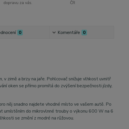
dopravu za vás.
ČR
dnocení
0
Komentáře
0
, v zimě a brzy na jaře. Pohlcovač snižuje vlhkost uvnitř
ání oken se přímo promítá do zvýšení bezpečnosti jízdy,
pro něj snadno najdete vhodné místo ve vašem autě. Po
t umístěním do mikrovlnné trouby o výkonu 600 W na 6
vlhkosti se změní z modré na růžovou.