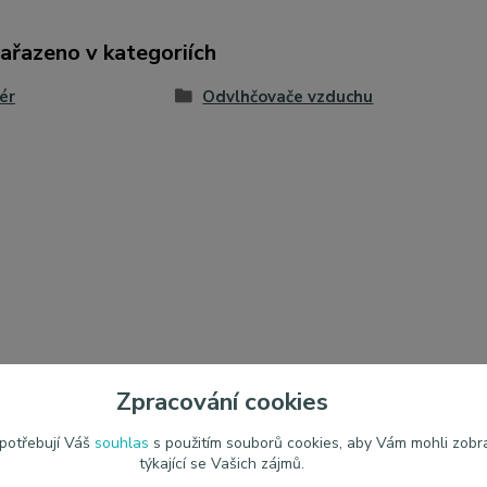
zařazeno v kategoriích
iér
Odvlhčovače vzduchu
Zpracování cookies
 potřebují Váš
souhlas
s použitím souborů cookies, aby Vám mohli zobr
týkající se Vašich zájmů.