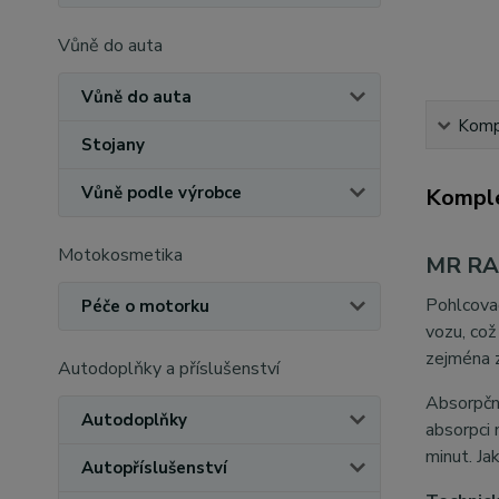
Vůně do auta
Vůně do auta
Kompl
Stojany
Vůně podle výrobce
Komple
Motokosmetika
MR RAG
Pohlcova
Péče o motorku
vozu, což
zejména 
Autodoplňky a příslušenství
Absorpčn
Autodoplňky
absorpci 
minut. Ja
Autopříslušenství