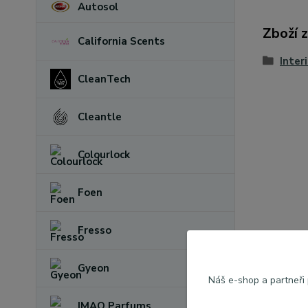
Autosol
Zboží 
California Scents
Inter
CleanTech
Cleantle
Colourlock
Foen
Fresso
Gyeon
Náš e-shop a partneři
IMAO Parfums