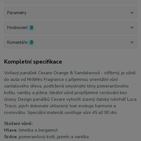
Parametry
Hodnocení
0
Komentáře
0
Kompletní specifikace
Voňavý panáček Cesare Orange & Sandalwood - stříbrný, je vůně
do auta od Mr&Mrs Fragrance s příjemnou orientální vůní
santalového dřeva
, podtržená smyslnými tóny
pomerančového
květu
, vanilky a
pižma
. Ideální vůně propříjemné cestování bez
únavy. Design panáčků Cesare vytvořil slavný italský návrhář Luca
Trazzi, jejich dokonale uhlazený tvar evokuje harmonii a
rovnováhu. Speciální materiál uvolňuje vůni 45 až 90 dní.
Složení vůně:
Hlava:
limetka a bergamot
Srdce:
pomerančový květ, jasmín a vanilka