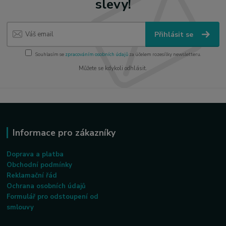
slevy!
Přihlásit se
Souhlasím se
zpracováním osobních údajů
za účelem rozesílky newsletteru.
Můžete se kdykoli odhlásit.
Informace pro zákazníky
Doprava a platba
Obchodní podmínky
Reklamační řád
Ochrana osobních údajů
Formulář pro odstoupení od
smlouvy