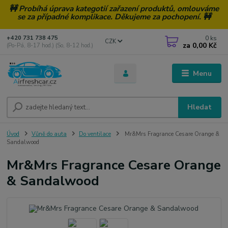
🚧 Probíhá úprava kategotií zařazení produktů, omlouváme
se za případné komplikace. Děkujeme za pochopení. 🚧
0
ks
+420 731 738 475
CZK
za
0,00 Kč
(Po-Pá, 8-17 hod.) (So, 8-12 hod.)
Menu
Hledat
Úvod
Vůně do auta
Do ventilace
Mr&Mrs Fragrance Cesare Orange &
Sandalwood
Mr&Mrs Fragrance Cesare Orange
& Sandalwood