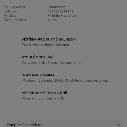
Číslo produktu:
T00055971
EAN kód:
8053288291402
Výrobce:
Mr&Mrs Fragrance
Doba provonění:
45 dní
VĚTŠINA PRODUKTŮ SKLADEM
Zboží můžete ihned zakoupit.
RYCHLÉ ODESLÁNÍ
Zakoupené zboží expedujeme do 24h.
DOPRAVA ZDARMA
Při objednávce nad 2000,- Kč platíme dopravu za vás.
AUTOKOSMETIKA A VŮNĚ
Přímo od distributora v ČR
Kompletní specifikace