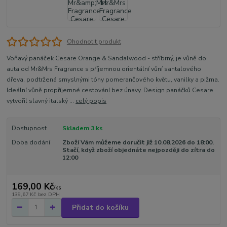
Ohodnotit produkt
Voňavý panáček Cesare Orange & Sandalwood - stříbrný, je vůně do
auta od Mr&Mrs Fragrance s příjemnou orientální vůní santalového
dřeva, podtržená smyslnými tóny pomerančového květu, vanilky a pižma.
Ideální vůně propříjemné cestování bez únavy. Design panáčků Cesare
vytvořil slavný italský ...
celý popis
Dostupnost
Skladem 3 ks
Doba dodání
Zboží Vám můžeme doručit již 10.08.2026 do 18:00.
Stačí, když zboží objednáte nejpozději do zítra do
12:00
169,00 Kč
/
ks
139,67 Kč
bez DPH
Přidat do košíku