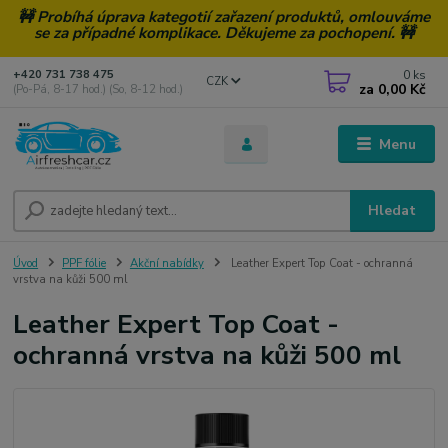
🚧 Probíhá úprava kategotií zařazení produktů, omlouváme
se za případné komplikace. Děkujeme za pochopení. 🚧
0
ks
+420 731 738 475
CZK
za
0,00 Kč
(Po-Pá, 8-17 hod.) (So, 8-12 hod.)
Menu
Hledat
Úvod
PPF fólie
Akční nabídky
Leather Expert Top Coat - ochranná
vrstva na kůži 500 ml
Leather Expert Top Coat -
ochranná vrstva na kůži 500 ml