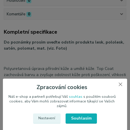
Hodnocení
0
Komentáře
0
Kompletní specifikace
Do poznámky prosím uveďte odstín produktu lesk, pololesk,
satén, polomat, mat. (viz. Foto)
Polyuretanová úprava přírodní kůže a umělé kůže. Top Coat
zachovává barvu a zvyšuje odolnost kůže proti poškození, vlhkosti
a povětrnostním vlivům.
Zpracování cookies
Dostupné kapacity:
Náš e-shop a partneři potřebují Váš
souhlas
s použitím souborů
50 ml
cookies, aby Vám mohli zobrazovat informace týkající se Vašich
zájmů.
250 ml
500 ml
Souhlasím
Nastavení
1L
5L