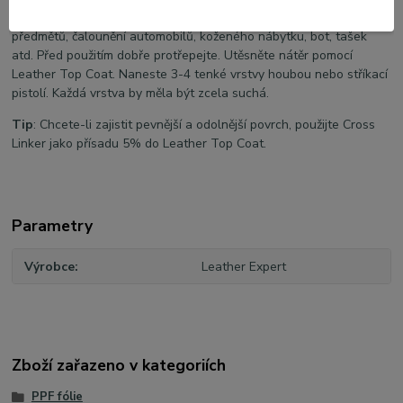
Top Coat je určen k povrchové úpravě různých druhů kožených
předmětů, čalounění automobilů, koženého nábytku, bot, tašek
atd. Před použitím dobře protřepejte. Utěsněte nátěr pomocí
Leather Top Coat. Naneste 3-4 tenké vrstvy houbou nebo stříkací
pistolí. Každá vrstva by měla být zcela suchá.
Tip
: Chcete-li zajistit pevnější a odolnější povrch, použijte Cross
Linker jako přísadu 5% do Leather Top Coat.
Parametry
Výrobce
Leather Expert
Zboží zařazeno v kategoriích
PPF fólie