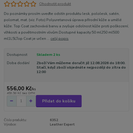
Ohodnotit produkt
Do poznámky prosím uveďte odstín produktu lesk, pololesk, satén,
polomat, mat. (viz. Foto) Polyuretanová úprava přírodní kůže a umělé
kůže. Top Coat zachovává barvu a zvyšuje odolnost kůže proti poškození,
vlhkosti a povětrnostním vlivům.Dostupné kapacity:50 ml250 ml500
ml1L5LTop Coat je určen ...
celý popis
Dostupnost
Skladem 2 ks
Doba dodání
Zboží Vám můžeme doručit již 12.08.2026 do 18:00.
Stačí, když zboží objednáte nejpozději do zítra do
12:00
556,00 Kč
/
ks
459,50 Kč
bez DPH
Přidat do košíku
Číslo produktu:
6352
Výrobce:
Leather Expert