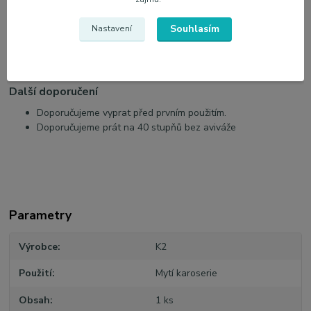
mikrovlákno, třásně 0,5 cm
Rozměry
Souhlasím
Nastavení
Velikost: 25 x 19 cm
Hmotnost: 105 g
Další doporučení
Doporučujeme vyprat před prvním použitím.
Doporučujeme prát na 40 stupňů bez aviváže
Parametry
Výrobce
K2
Použití
Mytí karoserie
Obsah
1 ks