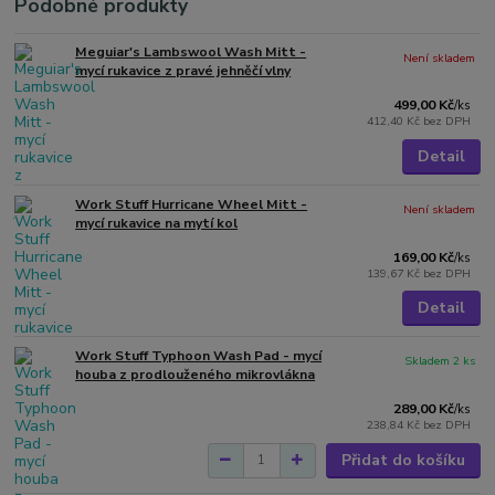
Podobné produkty
Meguiar's Lambswool Wash Mitt -
Není skladem
mycí rukavice z pravé jehněčí vlny
499,00 Kč
/
ks
412,40 Kč
bez DPH
Detail
Work Stuff Hurricane Wheel Mitt -
Není skladem
mycí rukavice na mytí kol
169,00 Kč
/
ks
139,67 Kč
bez DPH
Detail
Work Stuff Typhoon Wash Pad - mycí
Skladem 2 ks
houba z prodlouženého mikrovlákna
289,00 Kč
/
ks
238,84 Kč
bez DPH
Přidat do košíku