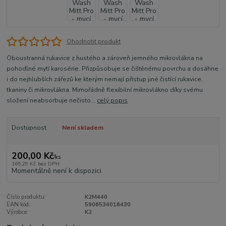
Ohodnotit produkt
Oboustranná rukavice z hustého a zároveň jemného mikrovlákna na
pohodlné mytí karosérie. Přizpůsobuje se čištěnému povrchu a dosáhne
i do nejhlubších zářezů ke kterým nemají přístup jiné čistící rukavice,
tkaniny či mikrovlákna. Mimořádně flexibilní mikrovlákno díky svému
složení neabsorbuje nečisto...
celý popis
Dostupnost
Není skladem
200,00 Kč
/
ks
165,29 Kč
bez DPH
Momentálně není k dispozici
Číslo produktu:
K2M440
EAN kód:
5906534016430
Výrobce:
K2