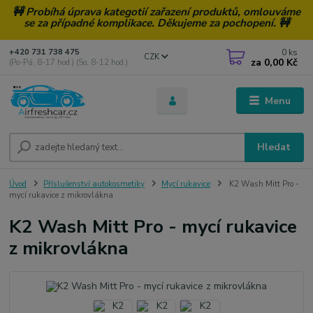
🚧 Probíhá úprava kategotií zařazení produktů, omlouváme
se za případné komplikace. Děkujeme za pochopení. 🚧
0
ks
+420 731 738 475
CZK
za
0,00 Kč
(Po-Pá, 8-17 hod.) (So, 8-12 hod.)
Menu
Hledat
Úvod
Příslušenství autokosmetiky
Mycí rukavice
K2 Wash Mitt Pro -
mycí rukavice z mikrovlákna
K2 Wash Mitt Pro - mycí rukavice
z mikrovlákna