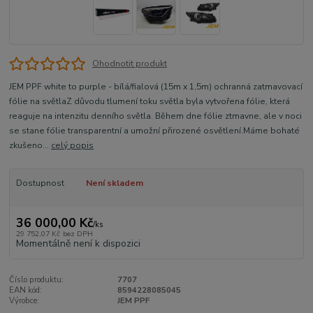
Ohodnotit produkt
JEM PPF white to purple - bílá/fialová (15m x 1,5m) ochranná zatmavovací
fólie na světlaZ důvodu tlumení toku světla byla vytvořena fólie, která
reaguje na intenzitu denního světla. Během dne fólie ztmavne, ale v noci
se stane fólie transparentní a umožní přirozené osvětlení.Máme bohaté
zkušeno...
celý popis
Dostupnost
Není skladem
36 000,00 Kč
/
ks
29 752,07 Kč
bez DPH
Momentálně není k dispozici
Číslo produktu:
7707
EAN kód:
8594228085045
Výrobce:
JEM PPF