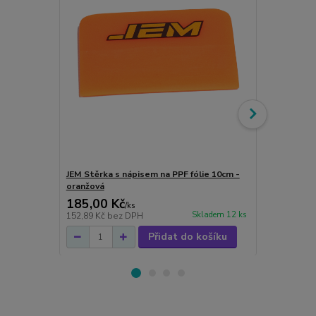
JEM Stěrka s nápisem na PPF fólie 10cm -
JEM mikrovl
oranžová
185,00 Kč
59,00 Kč
/
ks
Skladem 12 ks
152,89 Kč
bez DPH
48,76 Kč
bez
Přidat do košíku