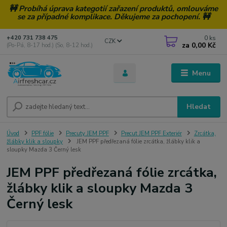
🚧 Probíhá úprava kategotií zařazení produktů, omlouváme
se za případné komplikace. Děkujeme za pochopení. 🚧
0
ks
+420 731 738 475
CZK
za
0,00 Kč
(Po-Pá, 8-17 hod.) (So, 8-12 hod.)
Menu
Hledat
Úvod
PPF fólie
Precuty JEM PPF
Precut JEM PPF Exteriér
Zrcátka,
žlábky klik a sloupky
JEM PPF předřezaná fólie zrcátka, žlábky klik a
sloupky Mazda 3 Černý lesk
JEM PPF předřezaná fólie zrcátka,
žlábky klik a sloupky Mazda 3
Černý lesk