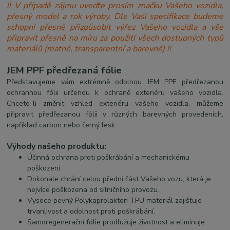
!! V případě zájmu uveďte prosím značku Vašeho vozidla,
přesný model a rok výroby. Dle Vaší specifikace budeme
schopni přesně přizpůsobit výřez Vašeho vozidla a vše
připravit přesně na míru za použití všech dostupných typů
materiálů (matné, transparentní a barevné) !!
J
EM PPF předřezaná fólie
P
ředstavujeme vám extrémně odolnou JEM PPF předřezanou
ochrannou fólii určenou k ochraně exteriéru vašeho vozidla.
Chcete-li změnit vzhled exteriéru vašeho vozidla, můžeme
připravit předřezanou fólii v různých barevných provedeních,
například carbon nebo černý lesk.
Výhody našeho produktu:
Účinná ochrana proti poškrábání a mechanickému
poškození.
Dokonale chrání celou přední část Vašeho vozu, která je
nejvíce poškozena od silničního provozu.
Vysoce pevný Polykaprolakton TPU materiál zajišťuje
trvanlivost a odolnost proti poškrábání.
Samoregenerační fólie prodlužuje životnost a eliminuje