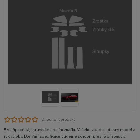
Ohodnotit produkt
!! V případě zájmu uveďte prosím značku Vašeho vozidla, přesný model a
rok výroby. Dle Vaší specifikace budeme schopni přesně přizpůsobit