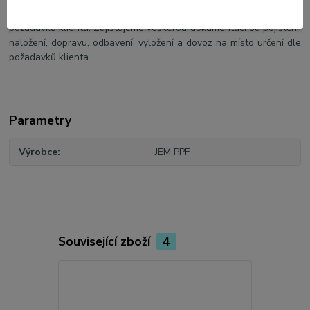
schopni nabídnou výrobu všech druhů PPF fólii na objednávku dle
požadavků klienta. Zajištujeme veškerou dokumentaci od pojištění,
naložení, dopravu, odbavení, vyložení a dovoz na místo určení dle
požadavků klienta.
Parametry
Výrobce
JEM PPF
Související zboží
4