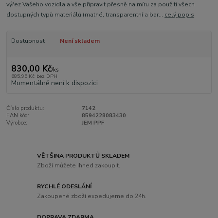
výřez Vašeho vozidla a vše připravit přesně na míru za použití všech
dostupných typů materiálů (matné, transparentní a bar...
celý popis
Dostupnost
Není skladem
830,00 Kč
/
ks
685,95 Kč
bez DPH
Momentálně není k dispozici
Číslo produktu:
7142
EAN kód:
8594228083430
Výrobce:
JEM PPF
VĚTŠINA PRODUKTŮ SKLADEM
Zboží můžete ihned zakoupit.
RYCHLÉ ODESLÁNÍ
Zakoupené zboží expedujeme do 24h.
DOPRAVA ZDARMA