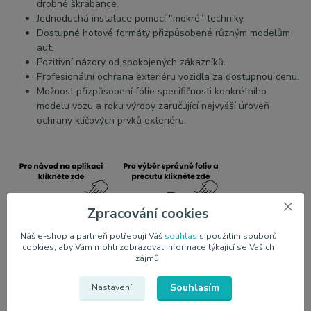
drobné škrábance.
Jednoduchá instalace pomocí "mokré" techniky.
Dostupné hotové formáty přizpůsobené různým modelům
aut.
Pozitivní názory od spokojených zákazníků.
Profesionální ochrana exteriéru vozidla za dostupnou cenu.
Možnost přizpůsobení fólie specifičnosti konkrétního
modelu vozu a roku výroby zaručující nejvyšší úroveň
ochrany klíčových prvků exteriéru.
Zpracování cookies
Náš e-shop a partneři potřebují Váš
souhlas
s použitím souborů
cookies, aby Vám mohli zobrazovat informace týkající se Vašich
zájmů.
JEM PPF s.r.o.
je výhradní dovozce ochranných fólii PPF
vyráběných společnosti JEM. Nabízíme veškerou dokumentaci,
Souhlasím
Nastavení
technologii a kvalitu, která je zaručena dlouholetými zkušenostmi
asijského trhu. Z důvodu přímého napojení na výrobce jsme