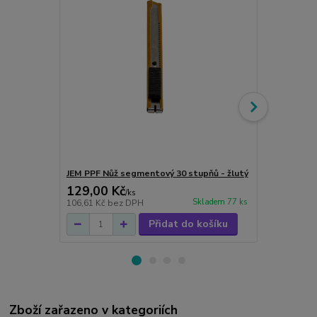
JEM PPF Nůž segmentový 30 stupňů - žlutý
Unilite HL-4
129,00 Kč
2 120,00
/
ks
Skladem 77 ks
106,61 Kč
bez DPH
1 752,07 Kč
Přidat do košíku
Zboží zařazeno v kategoriích