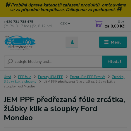
🚧 Probíhá úprava kategotií zařazení produktů, omlouváme
se za případné komplikace. Děkujeme za pochopení. 🚧
0
ks
+420 731 738 475
CZK
za
0,00 Kč
(Po-Pá, 8-17 hod.) (So, 8-12 hod.)
Menu
Hledat
Úvod
PPF fólie
Precuty JEM PPF
Precut JEM PPF Exteriér
Zrcátka,
žlábky klik a sloupky
JEM PPF předřezaná fólie zrcátka, žlábky klik a
sloupky Ford Mondeo
JEM PPF předřezaná fólie zrcátka,
žlábky klik a sloupky Ford
Mondeo