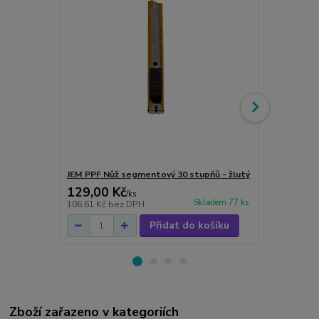
JEM PPF Nůž segmentový 30 stupňů - žlutý
Unilite HL-4
129,00 Kč
2 120,00
/
ks
Skladem 77 ks
106,61 Kč
bez DPH
1 752,07 Kč
Přidat do košíku
Zboží zařazeno v kategoriích