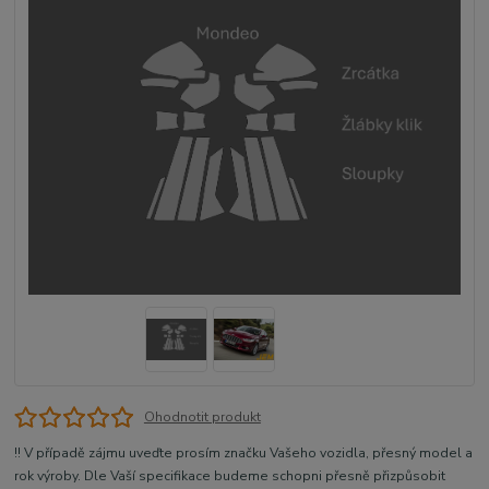
Ohodnotit produkt
!! V případě zájmu uveďte prosím značku Vašeho vozidla, přesný model a
rok výroby. Dle Vaší specifikace budeme schopni přesně přizpůsobit