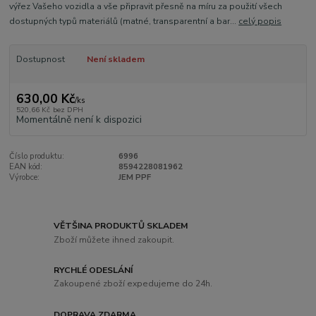
výřez Vašeho vozidla a vše připravit přesně na míru za použití všech
dostupných typů materiálů (matné, transparentní a bar...
celý popis
Dostupnost
Není skladem
630,00 Kč
/
ks
520,66 Kč
bez DPH
Momentálně není k dispozici
Číslo produktu:
6996
EAN kód:
8594228081962
Výrobce:
JEM PPF
VĚTŠINA PRODUKTŮ SKLADEM
Zboží můžete ihned zakoupit.
RYCHLÉ ODESLÁNÍ
Zakoupené zboží expedujeme do 24h.
DOPRAVA ZDARMA