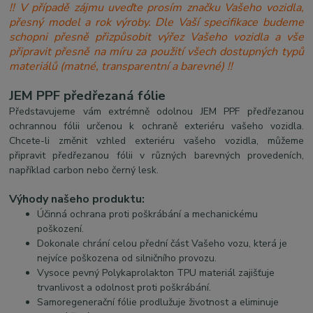
!! V případě zájmu uveďte prosím značku Vašeho vozidla,
přesný model a rok výroby. Dle Vaší specifikace budeme
schopni přesně přizpůsobit výřez Vašeho vozidla a vše
připravit přesně na míru za použití všech dostupných typů
materiálů (matné, transparentní a barevné) !!
J
EM PPF předřezaná fólie
P
ředstavujeme vám extrémně odolnou JEM PPF předřezanou
ochrannou fólii určenou k ochraně exteriéru vašeho vozidla.
Chcete-li změnit vzhled exteriéru vašeho vozidla, můžeme
připravit předřezanou fólii v různých barevných provedeních,
například carbon nebo černý lesk.
Výhody našeho produktu:
Účinná ochrana proti poškrábání a mechanickému
poškození.
Dokonale chrání celou přední část Vašeho vozu, která je
nejvíce poškozena od silničního provozu.
Vysoce pevný Polykaprolakton TPU materiál zajišťuje
trvanlivost a odolnost proti poškrábání.
Samoregenerační fólie prodlužuje životnost a eliminuje