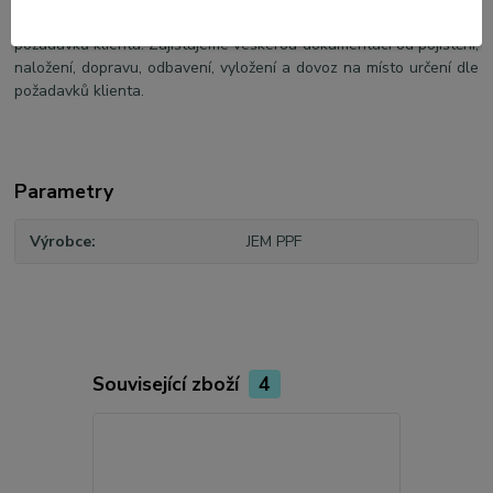
schopni nabídnou výrobu všech druhů PPF fólii na objednávku dle
požadavků klienta. Zajištujeme veškerou dokumentaci od pojištění,
naložení, dopravu, odbavení, vyložení a dovoz na místo určení dle
požadavků klienta.
Parametry
Výrobce
JEM PPF
Související zboží
4