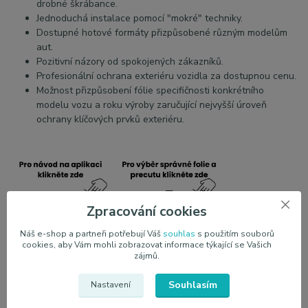
drobné škrábance.
Jednoduchá instalace pomocí "mokré" techniky.
Dostupné hotové formáty přizpůsobené různým modelům
aut.
Pozitivní názory od spokojených zákazníků.
Profesionální ochrana exteriéru vozidla za dostupnou cenu.
Možnost přizpůsobení fólie specifičnosti konkrétního
modelu vozu a roku výroby zaručující nejvyšší úroveň
ochrany klíčových prvků exteriéru.
Zpracování cookies
Náš e-shop a partneři potřebují Váš
souhlas
s použitím souborů
cookies, aby Vám mohli zobrazovat informace týkající se Vašich
zájmů.
JEM PPF s.r.o.
je výhradní dovozce ochranných fólii PPF
vyráběných společnosti JEM. Nabízíme veškerou dokumentaci,
Souhlasím
Nastavení
technologii a kvalitu, která je zaručena dlouholetými zkušenostmi
asijského trhu. Z důvodu přímého napojení na výrobce jsme