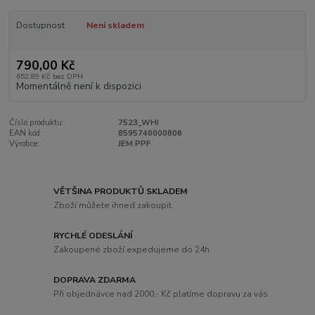
Dostupnost
Není skladem
790,00 Kč
652,89 Kč
bez DPH
Momentálně není k dispozici
Číslo produktu:
7523_WHI
EAN kód:
8595740000806
Výrobce:
JEM PPF
VĚTŠINA PRODUKTŮ SKLADEM
Zboží můžete ihned zakoupit.
RYCHLÉ ODESLÁNÍ
Zakoupené zboží expedujeme do 24h.
DOPRAVA ZDARMA
Při objednávce nad 2000,- Kč platíme dopravu za vás.