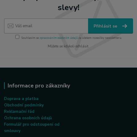
slevy!
Přihlásit se
Souhlasím se
zpracováním osobních údajů
za účelem rozesílky newsletteru.
Můžete se kdykoli odhlásit.
Informace pro zákazníky
Doprava a platba
Obchodní podmínky
Reklamační řád
Ochrana osobních údajů
Formulář pro odstoupení od
smlouvy