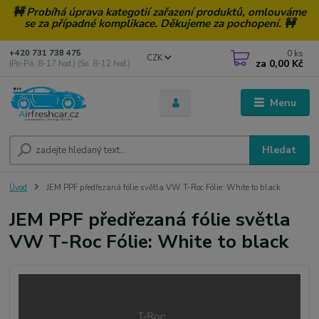
🚧 Probíhá úprava kategotií zařazení produktů, omlouváme
se za případné komplikace. Děkujeme za pochopení. 🚧
0
ks
+420 731 738 475
CZK
za
0,00 Kč
(Po-Pá, 8-17 hod.) (So, 8-12 hod.)
Menu
Hledat
Úvod
JEM PPF předřezaná fólie světla VW T-Roc Fólie: White to black
JEM PPF předřezaná fólie světla
VW T-Roc Fólie: White to black