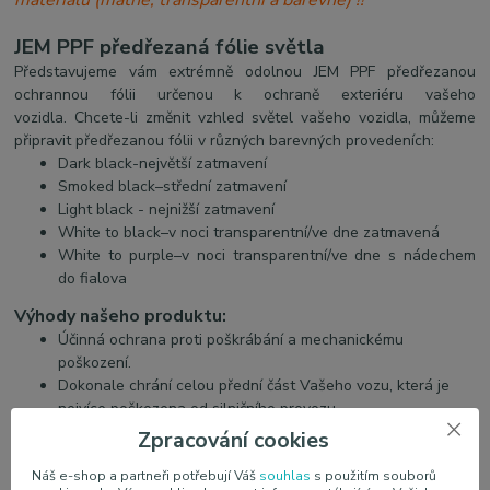
materiálů (matné, transparentní a barevné) !!
JEM PPF předřezaná fólie světla
Představujeme vám extrémně odolnou JEM PPF předřezanou
ochrannou fólii určenou k ochraně exteriéru vašeho
vozidla. Chcete-li změnit vzhled světel vašeho vozidla, můžeme
připravit předřezanou fólii v různých barevných provedeních:
Dark black-největší zatmavení
Smoked black–střední zatmavení
Light black - nejnižší zatmavení
White to black–v noci transparentní/ve dne zatmavená
White to purple–v noci transparentní/ve dne s nádechem
do fialova
Výhody našeho produktu:
Účinná ochrana proti poškrábání a mechanickému
poškození.
Dokonale chrání celou přední část Vašeho vozu, která je
nejvíce poškozena od silničního provozu.
Vysoce pevný Polykaprolakton TPU materiál zajišťuje
Zpracování cookies
trvanlivost a odolnost proti poškrábání.
Náš e-shop a partneři potřebují Váš
Samoregenerační fólie prodlužuje životnost a eliminuje
souhlas
s použitím souborů