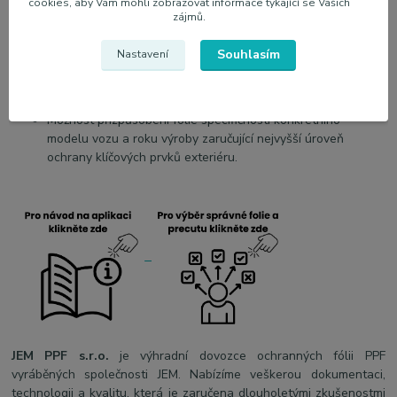
cookies, aby Vám mohli zobrazovat informace týkající se Vašich
drobné škrábance.
zájmů.
Jednoduchá instalace pomocí "mokré" techniky.
Dostupné hotové formáty přizpůsobené různým modelům
Souhlasím
Nastavení
aut.
Pozitivní názory od spokojených zákazníků.
Profesionální ochrana exteriéru vozidla za dostupnou cenu.
Možnost přizpůsobení fólie specifičnosti konkrétního
modelu vozu a roku výroby zaručující nejvyšší úroveň
ochrany klíčových prvků exteriéru.
JEM PPF s.r.o.
je výhradní dovozce ochranných fólii PPF
vyráběných společnosti JEM. Nabízíme veškerou dokumentaci,
technologii a kvalitu, která je zaručena dlouholetými zkušenostmi