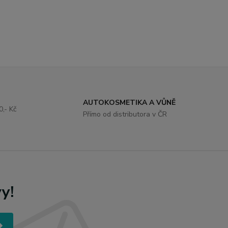
AUTOKOSMETIKA A VŮNĚ
,- Kč
Přímo od distributora v ČR
.
y!