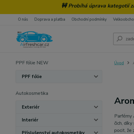
🚧 Probíhá úprava kategotií 
O nás
Doprava a platba
Obchodní podmínky
Velkoobch
PPF fólie NEW
Úvod
PPF fólie
Autokosmetika
Aro
Exteriér
Parfémy A
Interiér
čich, dík
pocit, ž
Příslušenství autokosmetiky