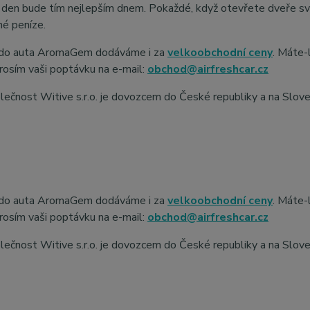
 den bude tím nejlepším dnem. Pokaždé, když otevřete dveře sv
é peníze.
do auta AromaGem dodáváme i za
velkoobchodní ceny
. Máte-
rosím vaši poptávku na e-mail:
obchod@airfreshcar.cz
ečnost Witive s.r.o. je dovozcem do České republiky a na Slov
do auta AromaGem dodáváme i za
velkoobchodní ceny
. Máte-
rosím vaši poptávku na e-mail:
obchod@airfreshcar.cz
ečnost Witive s.r.o. je dovozcem do České republiky a na Slov