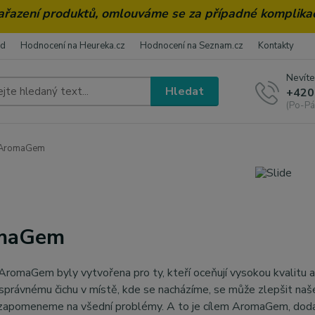
zařazení produktů, omlouváme se za případné komplika
od
Hodnocení na Heureka.cz
Hodnocení na Seznam.cz
Kontakty
Nevíte
Hledat
+420
(Po-Pá
AromaGem
maGem
romaGem byly vytvořena pro ty, kteří oceňují vysokou kvalitu a e
y správnému čichu v místě, kde se nacházíme, se může zlepšit na
e zapomeneme na všední problémy. A to je cílem AromaGem, doda