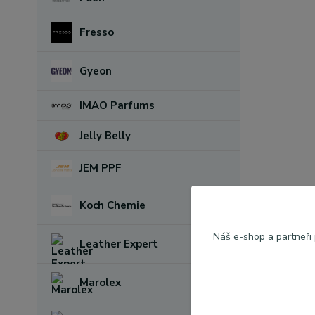
Fresso
Gyeon
IMAO Parfums
Jelly Belly
JEM PPF
Koch Chemie
Náš e-shop a partneři
Leather Expert
Marolex