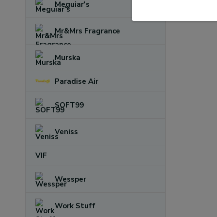
Meguiar's
Mr&Mrs Fragrance
Murska
Paradise Air
SOFT99
Veniss
VIF
Wessper
Work Stuff