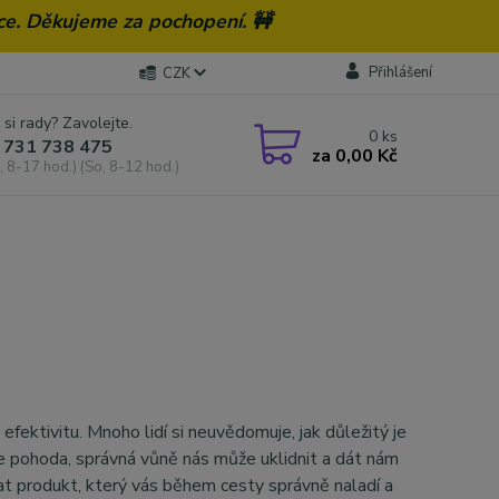
ce. Děkujeme za pochopení. 🚧
Přihlášení
CZK
 si rady? Zavolejte.
0
ks
 731 738 475
za
0,00 Kč
, 8-17 hod.) (So, 8-12 hod.)
fektivitu. Mnoho lidí si neuvědomuje, jak důležitý je
še pohoda, správná vůně nás může uklidnit a dát nám
t produkt, který vás během cesty správně naladí a