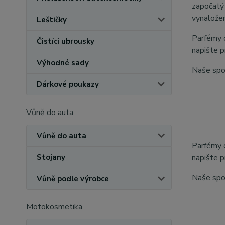
započatý
vynaložen
Leštičky
Parfémy 
Čistící ubrousky
napište p
Výhodné sady
Naše spol
Dárkové poukazy
Vůně do auta
Vůně do auta
Parfémy 
Stojany
napište p
Naše spol
Vůně podle výrobce
Motokosmetika