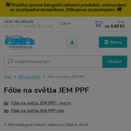
🚧 Probíhá úprava kategotií zařazení produktů, omlouváme
se za případné komplikace. Děkujeme za pochopení. 🚧
0
ks
+420 731 738 475
CZK
za
0,00 Kč
(Po-Pá, 8-17 hod.) (So, 8-12 hod.)
Menu
Hledat
Úvod
PPF fólie NEW
Fólie na světla JEM PPF
Fólie na světla JEM PPF
Fólie na světla JEM PPF - metry
Fólie na světla JEM PPF role
V této kategorii nebylo nalezeno žádné zboží.