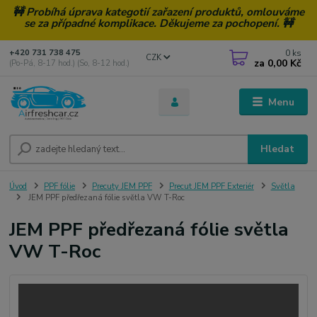
🚧 Probíhá úprava kategotií zařazení produktů, omlouváme
se za případné komplikace. Děkujeme za pochopení. 🚧
0
ks
+420 731 738 475
CZK
za
0,00 Kč
(Po-Pá, 8-17 hod.) (So, 8-12 hod.)
Menu
Hledat
Úvod
PPF fólie
Precuty JEM PPF
Precut JEM PPF Exteriér
Světla
JEM PPF předřezaná fólie světla VW T-Roc
JEM PPF předřezaná fólie světla
VW T-Roc