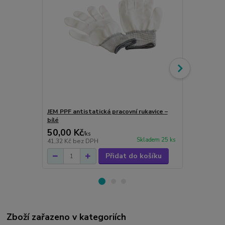
JEM PPF antistatická pracovní rukavice –
JEM PPF det
bílé
50,00 Kč
399,00 K
/
ks
Skladem 25 ks
41,32 Kč
bez DPH
329,75 Kč
be
Přidat do košíku
Zboží zařazeno v kategoriích