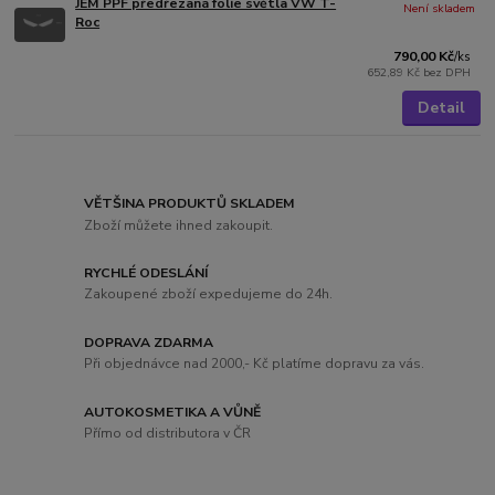
JEM PPF předřezaná fólie světla VW T-
Není skladem
Roc
790,00 Kč
/
ks
652,89 Kč
bez DPH
Detail
VĚTŠINA PRODUKTŮ SKLADEM
Zboží můžete ihned zakoupit.
RYCHLÉ ODESLÁNÍ
Zakoupené zboží expedujeme do 24h.
DOPRAVA ZDARMA
Při objednávce nad 2000,- Kč platíme dopravu za vás.
AUTOKOSMETIKA A VŮNĚ
Přímo od distributora v ČR