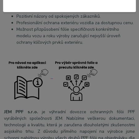
Dostupné hotové formáty přizpůsobené různým modelům
aut.
Pozitivní názory od spokojených zákazníků.
Profesionální ochrana exteriéru vozidla za dostupnou cenu.
Možnost přizpůsobení fólie specifičnosti konkrétního
modelu vozu a roku výroby zaručující nejvyšší úroveň
ochrany klíčových prvků exteriéru.
JEM PPF s.r.o.
je výhradní dovozce ochranných fólii PPF
vyráběných společnosti JEM. Nabízíme veškerou dokumentaci,
technologii a kvalitu, která je zaručena dlouholetými zkušenostmi
asijského trhu. Z důvodu přímého napojení na výrobce jsme
schopni nabídnou výrobu všech druhů PPF fólii na objednávku dle