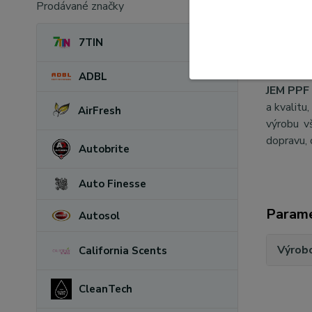
Prodávané značky
7TIN
ADBL
JEM PPF 
a kvalitu
AirFresh
výrobu v
dopravu, 
Autobrite
Auto Finesse
Param
Autosol
Výrob
California Scents
CleanTech