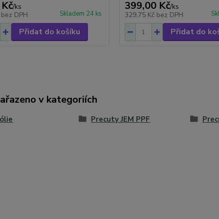
 Kč
399,00 Kč
/
ks
/
ks
Skladem 24 ks
Sk
č
bez DPH
329,75 Kč
bez DPH
Přidat do košíku
Přidat do ko
zařazeno v kategoriích
ólie
Precuty JEM PPF
Prec