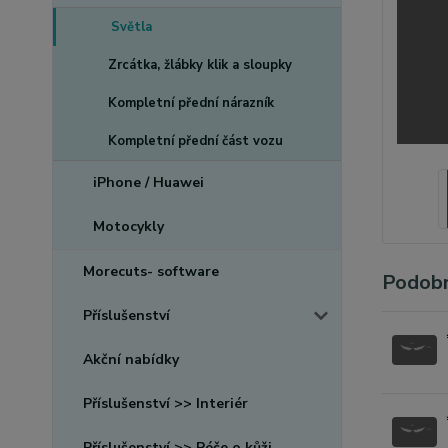
Světla
Zrcátka, žlábky klik a sloupky
Kompletní přední nárazník
Kompletní přední část vozu
iPhone / Huawei
Motocykly
Morecuts- software
Podobn
Příslušenství
Akční nabídky
Příslušenství >> Interiér
Příslušenství >> Péče o kůži