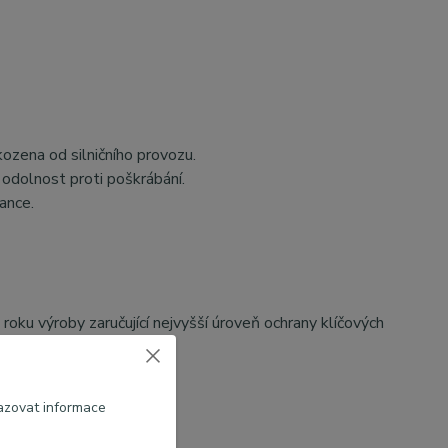
kozena od silničního provozu.
odolnost proti poškrábání.
ance.
roku výroby zaručující nejvyšší úroveň ochrany klíčových
azovat informace