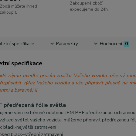
Zakoupené zboží
Zboží můžete ihned
expedujeme do 24h.
zakoupit.
etní specifikace
Parametry
Hodnocení
0
tní specifikace
́padě zájmu uveďte prosím značku Vašeho vozidla, přesný 
přizpůsobit výřez Vašeho vozidla a vše připravit přesně n
ntní a barevné) !!
 předřezaná fólie světla
ujeme vám extrémně odolnou JEM PPF předřezanou ochrannou fól
 vzhled světel vašeho vozidla, můžeme připravit předřezanou fól
k black-největší zatmavení
ked black–střední zatmavení