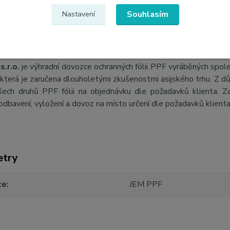
Souhlasím
Nastavení
s.r.o.
je výhradní dovozce ochranných fólii PPF vyráběných spol
, která je zaručena dlouholetými zkušenostmi asijského trhu. Z 
šech druhů PPF fólii na objednávku dle požadavků klienta. Za
odbavení, vyložení a dovoz na místo určení dle požadavků klient
etry
ce
JEM PPF