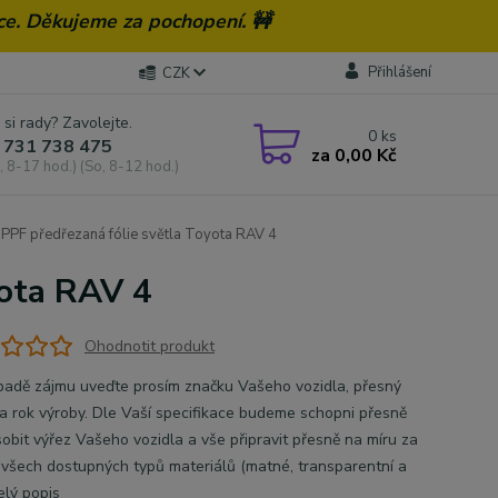
ce. Děkujeme za pochopení. 🚧
Přihlášení
CZK
 si rady? Zavolejte.
0
ks
 731 738 475
za
0,00 Kč
, 8-17 hod.) (So, 8-12 hod.)
PPF předřezaná fólie světla Toyota RAV 4
yota RAV 4
Ohodnotit produkt
̌ípadě zájmu uveďte prosím značku Vašeho vozidla, přesný
 rok výroby. Dle Vaší specifikace budeme schopni přesně
̊sobit výřez Vašeho vozidla a vše připravit přesně na míru za
í všech dostupných typů materiálů (matné, transparentní a
elý popis