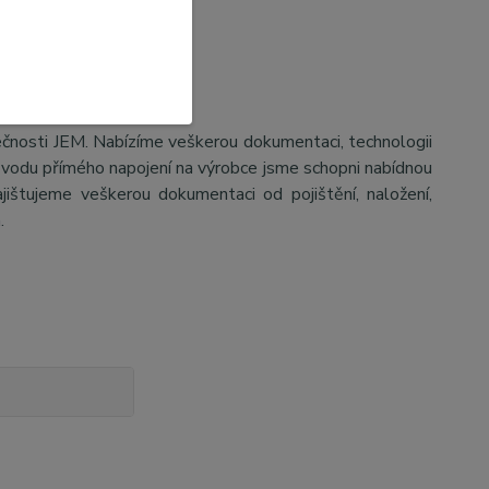
ečnosti JEM. Nabízíme veškerou dokumentaci, technologii
důvodu přímého napojení na výrobce jsme schopni nabídnou
jištujeme veškerou dokumentaci od pojištění, naložení,
a.