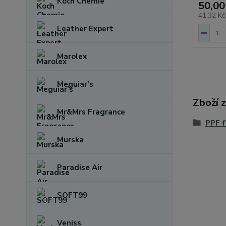
Koch Chemie
50,00
41,32 K
Leather Expert
Marolex
Meguiar's
Zboží 
Mr&Mrs Fragrance
PPF f
Murska
Paradise Air
SOFT99
Veniss