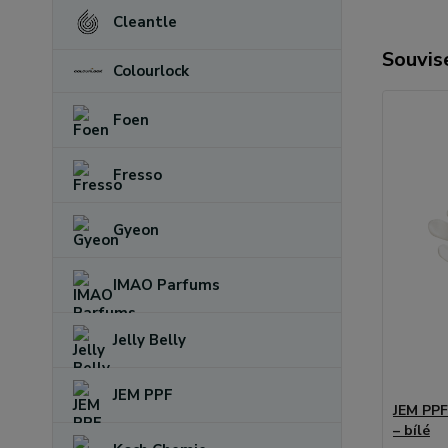
Cleantle
Souvise
Colourlock
Foen
Fresso
Gyeon
IMAO Parfums
Jelly Belly
JEM PPF
JEM PPF
– bílé