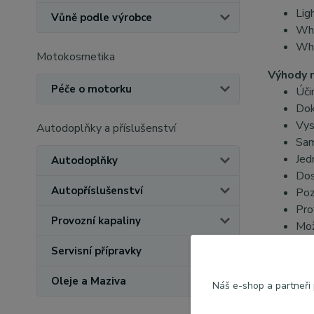
Lig
Vůně podle výrobce
Whi
Whi
Motokosmetika
Výhody 
Péče o motorku
Úči
Dok
Vys
Autodoplňky a příslušenství
Sam
Jed
Autodoplňky
Dos
Autopříslušenství
Poz
Pro
Provozní kapaliny
Mož
prv
Servisní přípravky
Oleje a Maziva
Náš e-shop a partneři