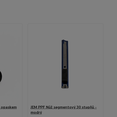
s opaskem
JEM PPF Nůž segmentový 30 stupňů -
modrý