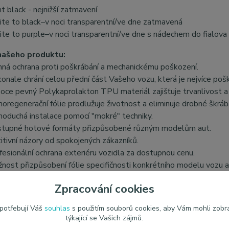
ht black - nejnižší zatmavení
te to black–v noci transparentní/ve dne zatmavená
te to purple–v noci transparentní/ve dne s nádechem do fialova
našeho produktu:
nná ochrana proti poškrábání a mechanickému poškození.
onale chrání celou přední část Vašeho vozu, která je nejvíce poš
oce pevný Polykaprolakton TPU materiál zajišťuje trvanlivost a 
oregenerační fólie prodlužuje životnost a eliminuje drobné škráb
noduchá instalace pomocí "mokré" techniky.
tupné hotové formáty přizpůsobené různým modelům aut.
itivní názory od spokojených zákazníků.
fesionální ochrana exteriéru vozidla za dostupnou cenu.
nost přizpůsobení fólie specifičnosti konkrétního modelu vozu a 
ků exteriéru.
Zpracování cookies
 potřebují Váš
souhlas
s použitím souborů cookies, aby Vám mohli zobr
týkající se Vašich zájmů.