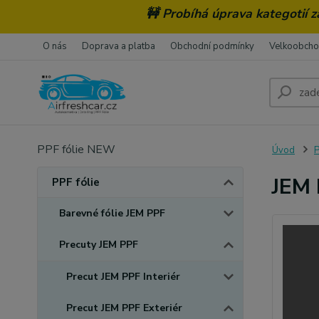
🚧 Probíhá úprava kategotií 
O nás
Doprava a platba
Obchodní podmínky
Velkoobch
PPF fólie NEW
Úvod
P
JEM 
PPF fólie
Barevné fólie JEM PPF
Precuty JEM PPF
Precut JEM PPF Interiér
Precut JEM PPF Exteriér