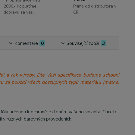
Při objednávce nad
2000,- Kč platíme
Přímo od distributora v
dopravu za vás.
ČR
Komentáře
0
Související zboží
3
model a rok výroby. Dle Vaší specifikace budeme schopni
a míru za použití všech dostupných typů materiálů (matné,
ii určenou k ochraně exteriéru vašeho vozidla. Chcete-
ii v různých barevných provedeních: