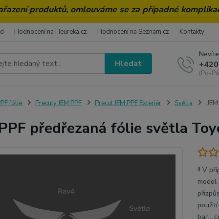
zařazení produktů, omlouváme se za případné komplika
od
Hodnocení na Heureka.cz
Hodnocení na Seznam.cz
Kontakty
Nevíte
Hledat
+420
(Po-Pá
PF fólie
Precuty JEM PPF
Precut JEM PPF Exteriér
Světla
JEM 
PPF předřezaná fólie světla To
!! V pr
model a
přizpu
použit
bar...
c