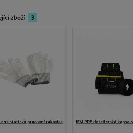
jící zboží
3
 antistatická pracovní rukavice
JEM PPF detailerská kapsa 