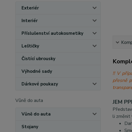
Exteriér
Interiér
Příslušenství autokosmetiky
Kompl
Leštičky
Čistící ubrousky
Komple
Výhodné sady
!! V při
přesně 
Dárkové poukazy
transpare
Vůně do auta
JEM PPF
Představ
Vůně do auta
li změnit
Dar
Stojany
Smo