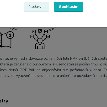
ků exteriéru.
Souhlasím
Nastavení
s.r.o.
je výhradní dovozce ochranných fólii PPF vyráběných spol
, která je zaručena dlouholetými zkušenostmi asijského trhu. Z 
šech druhů PPF fólii na objednávku dle požadavků klienta. Za
odbavení, vyložení a dovoz na místo určení dle požadavků klient
etry