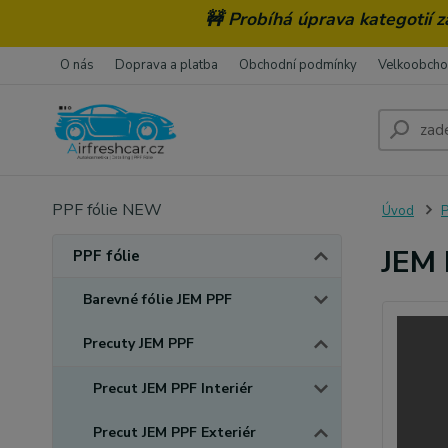
🚧 Probíhá úprava kategotií 
O nás
Doprava a platba
Obchodní podmínky
Velkoobch
PPF fólie NEW
Úvod
P
JEM 
PPF fólie
Barevné fólie JEM PPF
Precuty JEM PPF
Precut JEM PPF Interiér
Precut JEM PPF Exteriér