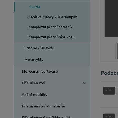
Světla
Zrcátka, žlábky klik a sloupky
Kompletní přední nárazník
Kompletní přední část vozu
iPhone / Huawei
Motocykly
Morecuts- software
Podobn
Příslušenství
Akční nabídky
Příslušenství >> Interiér
Příslušenství >> Péče o kůži