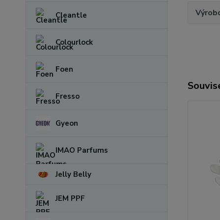
Výrob
Cleantle
Colourlock
Foen
Souvise
Fresso
Gyeon
IMAO Parfums
Jelly Belly
JEM PPF