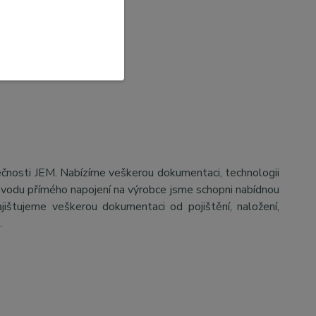
ečnosti JEM. Nabízíme veškerou dokumentaci, technologii
důvodu přímého napojení na výrobce jsme schopni nabídnou
jištujeme veškerou dokumentaci od pojištění, naložení,
a.