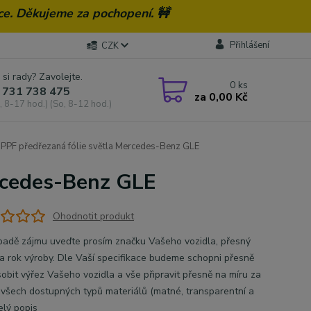
ce. Děkujeme za pochopení. 🚧
Přihlášení
CZK
 si rady? Zavolejte.
0
ks
 731 738 475
za
0,00 Kč
, 8-17 hod.) (So, 8-12 hod.)
PPF předřezaná fólie světla Mercedes-Benz GLE
rcedes-Benz GLE
Ohodnotit produkt
̌ípadě zájmu uveďte prosím značku Vašeho vozidla, přesný
 rok výroby. Dle Vaší specifikace budeme schopni přesně
̊sobit výřez Vašeho vozidla a vše připravit přesně na míru za
í všech dostupných typů materiálů (matné, transparentní a
elý popis