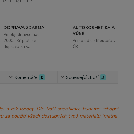
652,89 Kč
bez DPH
DOPRAVA ZDARMA
AUTOKOSMETIKA A
VŮNĚ
Při objednávce nad
2000,- Kč platíme
Přímo od distributora v
dopravu za vás.
ČR
Komentáře
0
Související zboží
3
model a rok výroby. Dle Vaší specifikace budeme schopni
a míru za použití všech dostupných typů materiálů (matné,