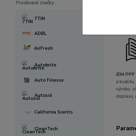
Prodávané značky
prv
7TIN
ADBL
AirFresh
Autobrite
JEM PPF 
Auto Finesse
a kvalitu
výrobu v
Autosol
dopravu, 
California Scents
Param
CleanTech