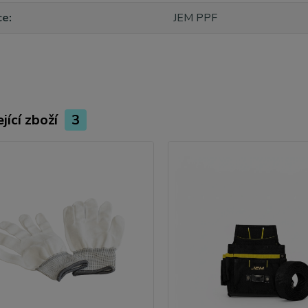
ce
JEM PPF
jící zboží
3