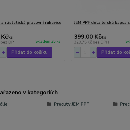
 antistatická pracovní rukavice
JEM PPF detailerská kapsa 
 Kč
399,00 Kč
/
ks
/
ks
Skladem 25 ks
Sk
č
bez DPH
329,75 Kč
bez DPH
Přidat do košíku
Přidat do ko
zařazeno v kategoriích
ólie
Precuty JEM PPF
Prec