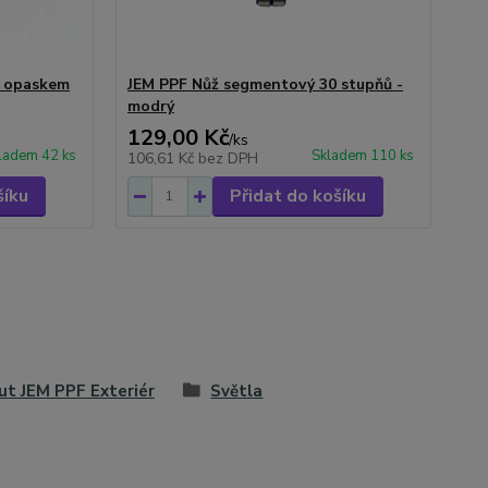
s opaskem
JEM PPF Nůž segmentový 30 stupňů -
modrý
129,00 Kč
/
ks
ladem 42 ks
Skladem 110 ks
106,61 Kč
bez DPH
šíku
Přidat do košíku
ut JEM PPF Exteriér
Světla