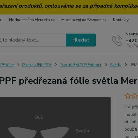
zařazení produktů, omlouváme se za případné komplika
od
Hodnocení na Heureka.cz
Hodnocení na Seznam.cz
Kontakty
Nevíte
Hledat
+420
(Po-Pá
PF fólie
Precuty JEM PPF
Precut JEM PPF Exteriér
Světla
JEM 
PPF předřezaná fólie světla Me
!! V pr
model a
přizpu
použit
bar...
c