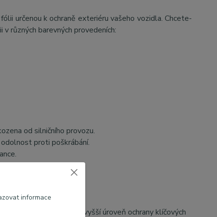
ii určenou k ochraně exteriéru vašeho vozidla. Chcete-
ii v různých barevných provedeních:
kozena od silničního provozu.
odolnost proti poškrábání.
ance.
azovat informace
roku výroby zaručující nejvyšší úroveň ochrany klíčových