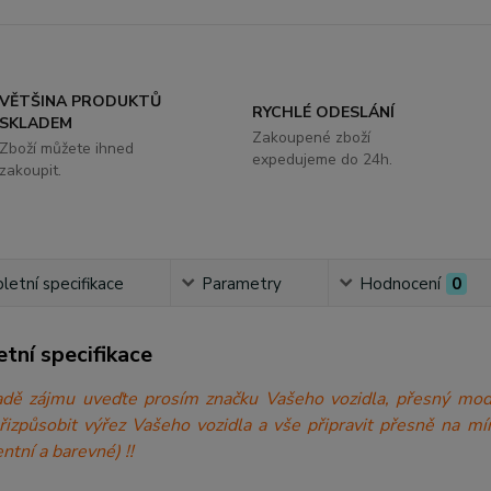
VĚTŠINA PRODUKTŮ
RYCHLÉ ODESLÁNÍ
SKLADEM
Zakoupené zboží
Zboží můžete ihned
expedujeme do 24h.
zakoupit.
etní specifikace
Parametry
Hodnocení
0
tní specifikace
́padě zájmu uveďte prosím značku Vašeho vozidla, přesný 
přizpůsobit výřez Vašeho vozidla a vše připravit přesně n
ntní a barevné) !!