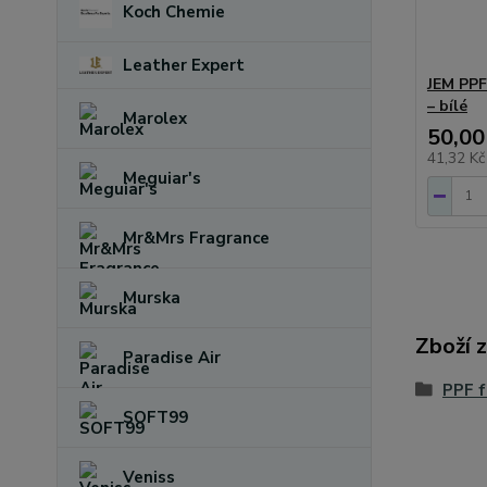
Koch Chemie
Leather Expert
JEM PPF
– bílé
Marolex
50,00
41,32 K
Meguiar's
Mr&Mrs Fragrance
Murska
Zboží 
Paradise Air
PPF f
SOFT99
Veniss