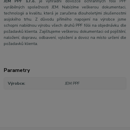
JEM PPF s.r.o.
je výhradní dovozce ochranných fólii PPF
vyráběných společnosti JEM. Nabízíme veškerou dokumentaci,
technologii a kvalitu, která je zaručena dlouholetými zkušenostmi
asijského trhu. Z důvodu přímého napojení na výrobce jsme
schopni nabídnou výrobu všech druhů PPF fólii na objednávku dle
požadavků klienta. Zajištujeme veškerou dokumentaci od pojištění,
naložení, dopravu, odbavení, vyložení a dovoz na místo určení dle
požadavků klienta.
Parametry
Výrobce
JEM PPF