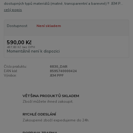
dostupných typů materiálů (matné, transparentní a barevné) !! JEM P...
celý popis
Dostupnost
Není skladem
590,00 Kč
487,60 Kč
bez DPH
Momentálně není k dispozici
Číslo produktu:
6830_DAR
EAN kód:
8595740000424
Výrobce:
JEM PPF
VĚTŠINA PRODUKTŮ SKLADEM
Zboží můžete ihned zakoupit.
RYCHLÉ ODESLÁNÍ
Zakoupené zboží expedujeme do 24h.