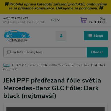
🚧 Probíhá úprava kategotií zařazení produktů, omlouváme
se za případné komplikace. Děkujeme za pochopení. 🚧
0
ks
+420 731 738 475
CZK
za
0,00 Kč
(Po-Pá, 8-17 hod.) (So, 8-12 hod.)
Menu
Hledat
Úvod
JEM PPF předřezaná fólie světla Mercedes-Benz GLC Fólie: Dark black
(nejtmavší)
JEM PPF předřezaná fólie světla
Mercedes-Benz GLC Fólie: Dark
black (nejtmavší)