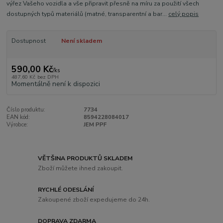
výřez Vašeho vozidla a vše připravit přesně na míru za použití všech
dostupných typů materiálů (matné, transparentní a bar...
celý popis
Dostupnost
Není skladem
590,00 Kč
/
ks
487,60 Kč
bez DPH
Momentálně není k dispozici
Číslo produktu:
7734
EAN kód:
8594228084017
Výrobce:
JEM PPF
VĚTŠINA PRODUKTŮ SKLADEM
Zboží můžete ihned zakoupit.
RYCHLÉ ODESLÁNÍ
Zakoupené zboží expedujeme do 24h.
DOPRAVA ZDARMA