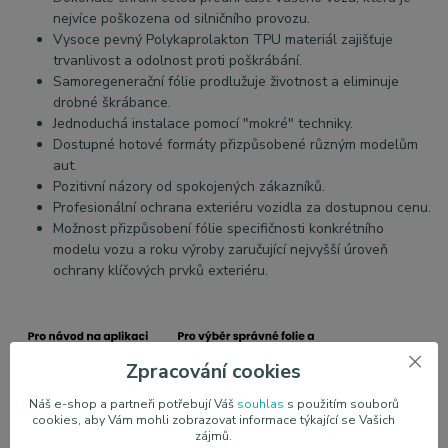
nejvíce poškozena od silničního provozu.
Vysoce pevný Polykaprolakton TPU materiál zajišťuje
trvanlivost a odolnost proti poškrábání.
Samoregenerační fólie prodlužuje životnost a eliminuje
drobné škrábance.
Jednoduchá instalace pomocí "mokré" techniky.
Dostupné hotové formáty přizpůsobené různým modelům
aut.
Pozitivní názory od spokojených zákazníků.
Profesionální ochrana exteriéru vozidla za dostupnou cenu.
Možnost přizpůsobení fólie specifičnosti konkrétního
modelu vozu a roku výroby zaručující nejvyšší úroveň
ochrany klíčových prvků exteriéru.
Zpracování cookies
Náš e-shop a partneři potřebují Váš
souhlas
s použitím souborů
cookies, aby Vám mohli zobrazovat informace týkající se Vašich
zájmů.