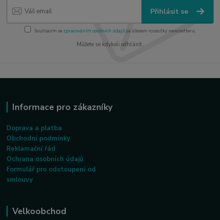
Přihlásit se
Souhlasím se
zpracováním osobních údajů
za účelem rozesílky newsletteru.
Můžete se kdykoli odhlásit.
Informace pro zákazníky
Doprava a platba
Obchodní podmínky
Reklamační řád
Ochrana osobních údajů
Formulář pro odstoupení od
smlouvy
Velkoobchod