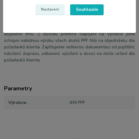
Souhlasím
Nastavení
JEM PPF s.r.o.
je výhradní dovozce ochranných fólii PPF
vyráběných společnosti JEM. Nabízíme veškerou dokumentaci,
technologii a kvalitu, která je zaručena dlouholetými zkušenostmi
asijského trhu. Z důvodu přímého napojení na výrobce jsme
schopni nabídnou výrobu všech druhů PPF fólii na objednávku dle
požadavků klienta. Zajištujeme veškerou dokumentaci od pojištění,
naložení, dopravu, odbavení, vyložení a dovoz na místo určení dle
požadavků klienta.
Parametry
Výrobce
JEM PPF