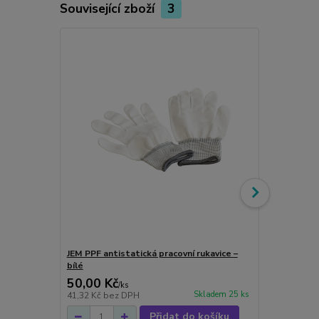
Související zboží
3
JEM PPF antistatická pracovní rukavice –
JEM PPF det
bílé
50,00 Kč
399,00 K
/
ks
Skladem 25 ks
41,32 Kč
bez DPH
329,75 Kč
be
Přidat do košíku