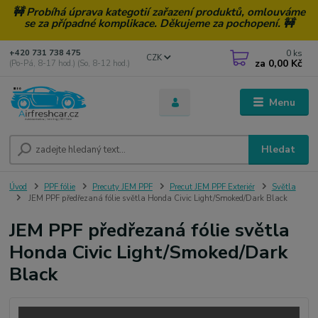
🚧 Probíhá úprava kategotií zařazení produktů, omlouváme
se za případné komplikace. Děkujeme za pochopení. 🚧
0
ks
+420 731 738 475
CZK
za
0,00 Kč
(Po-Pá, 8-17 hod.) (So, 8-12 hod.)
Menu
Hledat
Úvod
PPF fólie
Precuty JEM PPF
Precut JEM PPF Exteriér
Světla
JEM PPF předřezaná fólie světla Honda Civic Light/Smoked/Dark Black
JEM PPF předřezaná fólie světla
Honda Civic Light/Smoked/Dark
Black