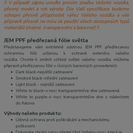
!! V případě zájmu uveďte prosím značku Vašeho vozidla,
přesný model a rok výroby. Dle Vaší specifikace budeme
schopni přesně přizpůsobit výřez Vašeho vozidla a vše
připravit přesně na míru za použití všech dostupných typů
materiálů (matné, transparentní a barevné) !!
JEM PPF předřezaná fólie světla
Představujeme vám extrémně odolnou JEM PPF předřezanou
ochrannou fólii určenou k ochraně exteriéru vašeho
vozidla. Chcete-li změnit vzhled světel vašeho vozidla, můžeme
připravit předřezanou fólii v různých barevných provedeních:
Dark black-největší zatmavení
Smoked black–střední zatmavení
Light black - nejnižší zatmavení
White to black–v noci transparentní/ve dne zatmavená
White to purple–v noci transparentní/ve dne s nádechem
do fialova
Výhody našeho produktu:
Účinná ochrana proti poškrábání a mechanickému
poškození.
Dokonale chrání celou přední část Vašeho vozu, která je