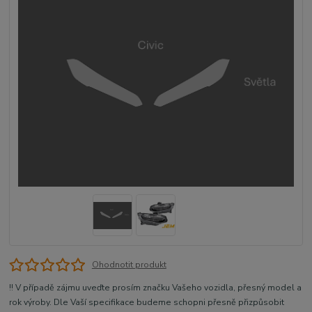
Ohodnotit produkt
!! V případě zájmu uveďte prosím značku Vašeho vozidla, přesný model a
rok výroby. Dle Vaší specifikace budeme schopni přesně přizpůsobit