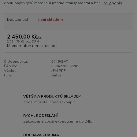
dostupných typů materiálů (matné, transparentní a bar...
celý popis
Dostupnost
Není skladem
2 450,00 Kč
/
ks
2 024,79 Kč
bez DPH
Momentálně není k dispozici
Číslo produktu:
6446/SAT
EAN kód:
8594228087261
Výrobce:
JEM PPF
Fólie:
Satin
VĚTŠINA PRODUKTŮ SKLADEM
Zboží můžete ihned zakoupit.
RYCHLÉ ODESLÁNÍ
Zakoupené zboží expedujeme do 24h.
DOPRAVA ZDARMA