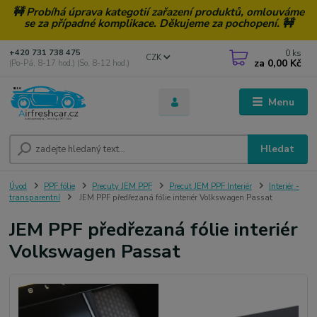
🚧 Probíhá úprava kategotií zařazení produktů, omlouváme
se za případné komplikace. Děkujeme za pochopení. 🚧
0
ks
+420 731 738 475
CZK
za
0,00 Kč
(Po-Pá, 8-17 hod.) (So, 8-12 hod.)
Menu
Hledat
Úvod
PPF fólie
Precuty JEM PPF
Precut JEM PPF Interiér
Interiér -
transparentní
JEM PPF předřezaná fólie interiér Volkswagen Passat
JEM PPF předřezaná fólie interiér
Volkswagen Passat