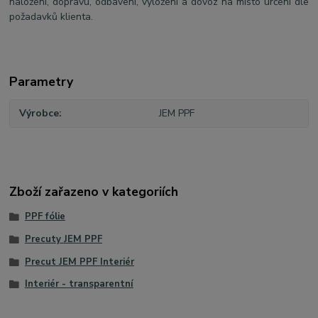
naložení, dopravu, odbavení, vyložení a dovoz na místo určení dle
požadavků klienta.
Parametry
Výrobce
JEM PPF
Zboží zařazeno v kategoriích
PPF fólie
Precuty JEM PPF
Precut JEM PPF Interiér
Interiér - transparentní