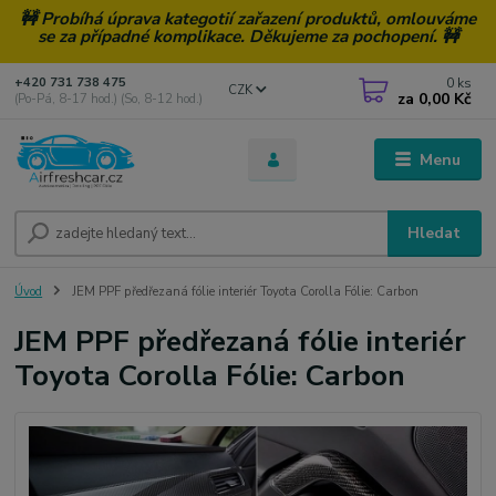
🚧 Probíhá úprava kategotií zařazení produktů, omlouváme
se za případné komplikace. Děkujeme za pochopení. 🚧
0
ks
+420 731 738 475
CZK
za
0,00 Kč
(Po-Pá, 8-17 hod.) (So, 8-12 hod.)
Menu
Hledat
Úvod
JEM PPF předřezaná fólie interiér Toyota Corolla Fólie: Carbon
JEM PPF předřezaná fólie interiér
Toyota Corolla Fólie: Carbon