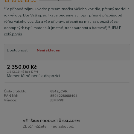
!! V případě zájmu uveďte prosím značku Vašeho vozidla, přesný model a
rok výroby. Dle Vaší specifikace budeme schopni přesně přizpůsobit
výřez Vašeho vozidla a vše připravit přesně na míru za použití všech
dostupných typů materiálů (matné, transparentní a barevné) !! JEM P...
celý popis
Dostupnost
Není skladem
2 350,00 Kč
1 942,15 Kč
bez DPH
Momentálně není k dispozici
Číslo produktu:
6542_CAR
EAN kód:
8594228088404
Výrobce:
JEM PPF
VĚTŠINA PRODUKTŮ SKLADEM
Zboží můžete ihned zakoupit.