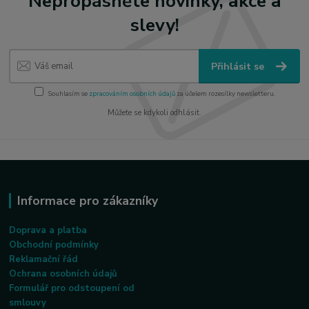
Nepropásněte novinky, akce a
slevy!
Přihlásit se
Souhlasím se
zpracováním osobních údajů
za účelem rozesílky newsletteru.
Můžete se kdykoli odhlásit.
Informace pro zákazníky
Doprava a platba
Obchodní podmínky
Reklamační řád
Ochrana osobních údajů
Formulář pro odstoupení od
smlouvy