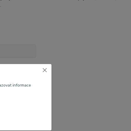
a.
azovat informace