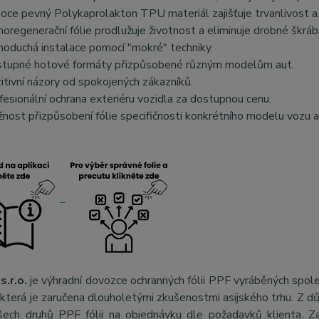
oce pevný Polykaprolakton TPU materiál zajišťuje trvanlivost a 
oregenerační fólie prodlužuje životnost a eliminuje drobné škráb
noduchá instalace pomocí "mokré" techniky.
tupné hotové formáty přizpůsobené různým modelům aut.
itivní názory od spokojených zákazníků.
fesionální ochrana exteriéru vozidla za dostupnou cenu.
nost přizpůsobení fólie specifičnosti konkrétního modelu vozu a
s.r.o.
je výhradní dovozce ochranných fólii PPF vyráběných spol
, která je zaručena dlouholetými zkušenostmi asijského trhu. Z 
šech druhů PPF fólii na objednávku dle požadavků klienta. Za