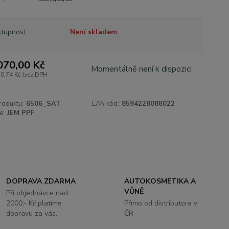
tupnost
Není skladem
070,00 Kč
Momentálně není k dispozici
10,74 Kč
bez DPH
roduktu:
6506_SAT
EAN kód:
8594228088022
e:
JEM PPF
DOPRAVA ZDARMA
AUTOKOSMETIKA A
VŮNĚ
Při objednávce nad
2000,- Kč platíme
Přímo od distributora v
dopravu za vás.
ČR