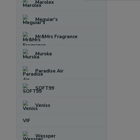
Marolex
Meguiar's
Mr&Mrs Fragrance
Murska
Paradise Air
SOFT99
Veniss
VIF
Wessper