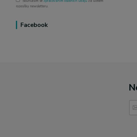
Souhlasím se
zpracováním osobních údajů
za účelem
rozesílky newsletteru.
Facebook
N