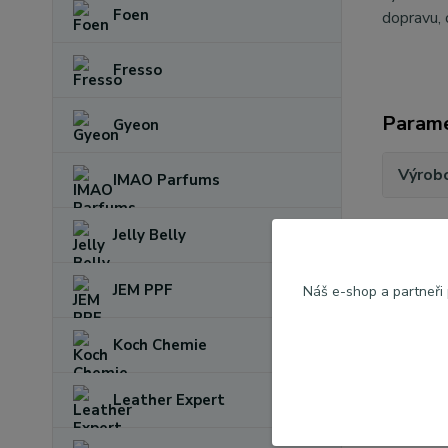
Foen
dopravu, 
Fresso
Param
Gyeon
Výrob
IMAO Parfums
Jelly Belly
JEM PPF
Náš e-shop a partneři
Koch Chemie
Leather Expert