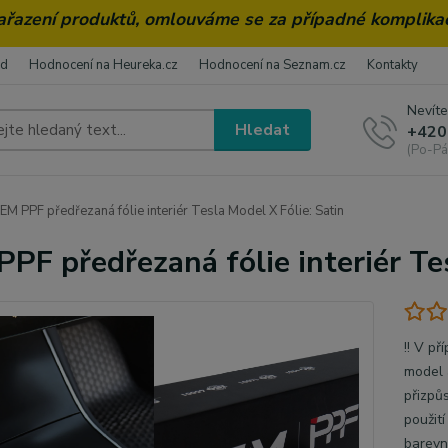
zařazení produktů, omlouváme se za případné komplika
od
Hodnocení na Heureka.cz
Hodnocení na Seznam.cz
Kontakty
Nevíte
Hledat
+420
(Po-Pá
EM PPF předřezaná fólie interiér Tesla Model X Fólie: Satin
PPF předřezaná fólie interiér Te
!! V pr
model a
přizpu
použit
barevné