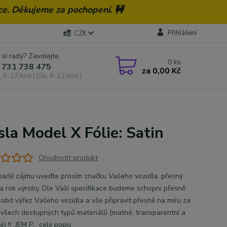
ce. Děkujeme za pochopení. 🚧
Přihlášení
CZK
 si rady? Zavolejte.
0
ks
 731 738 475
za
0,00 Kč
, 8-17 hod.) (So, 8-12 hod.)
sla Model X Fólie: Satin
Ohodnotit produkt
̌ípadě zájmu uveďte prosím značku Vašeho vozidla, přesný
 rok výroby. Dle Vaší specifikace budeme schopni přesně
̊sobit výřez Vašeho vozidla a vše připravit přesně na míru za
í všech dostupných typů materiálů (matné, transparentní a
) !! JEM P...
celý popis