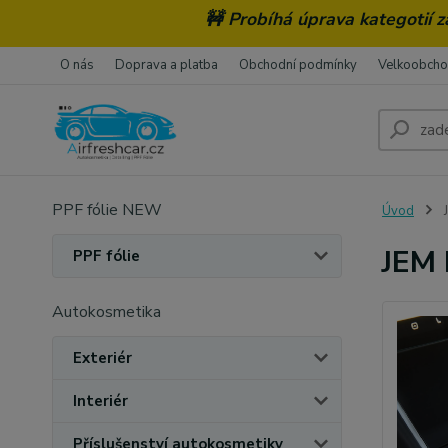
🚧 Probíhá úprava kategotií 
O nás
Doprava a platba
Obchodní podmínky
Velkoobch
PPF fólie NEW
Úvod
J
JEM 
PPF fólie
Autokosmetika
Exteriér
Interiér
Příslušenství autokosmetiky