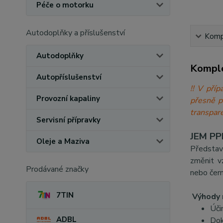
Péče o motorku
Autodoplňky a příslušenství
Kompl
Autodoplňky
Komple
Autopříslušenství
!! V při
Provozní kapaliny
přesně 
transpare
Servisní přípravky
JEM PPF
Oleje a Maziva
Představ
změnit v
Prodávané značky
nebo čern
7TIN
Výhody 
Úči
ADBL
Dok