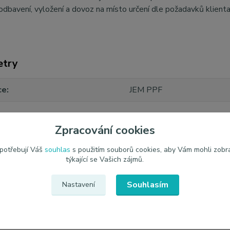
odbavení, vyložení a dovoz na místo určení dle požadavků klient
etry
ce
JEM PPF
Zpracování cookies
 potřebují Váš
souhlas
s použitím souborů cookies, aby Vám mohli zobr
týkající se Vašich zájmů.
Souhlasím
Nastavení