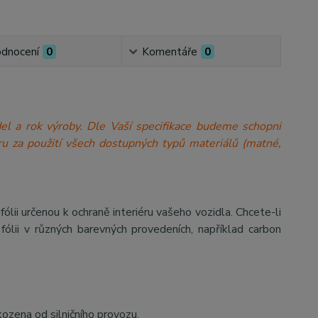
dnocení
0
Komentáře
0
model a rok výroby. Dle Vaší specifikace budeme schopni
a míru za použití všech dostupných typů materiálů (matné,
 určenou k ochraně interiéru vašeho vozidla. Chcete-li
ólii v různých barevných provedeních, například carbon
kozena od silničního provozu.