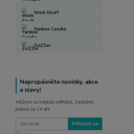
Work Stuff
Yankee Candle
ZviZZer
Nepropásněte novinky, akce
a slevy!
Můžete se kdykoli odhlásit. Zasíláme
jednou za 14 dní.
Přihlásit se