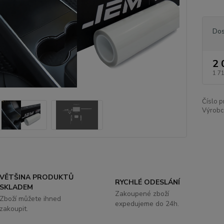
Dos
2 
1 7
Číslo p
Výrobc
VĚTŠINA PRODUKTŮ
RYCHLÉ ODESLÁNÍ
SKLADEM
Zakoupené zboží
Zboží můžete ihned
expedujeme do 24h.
zakoupit.