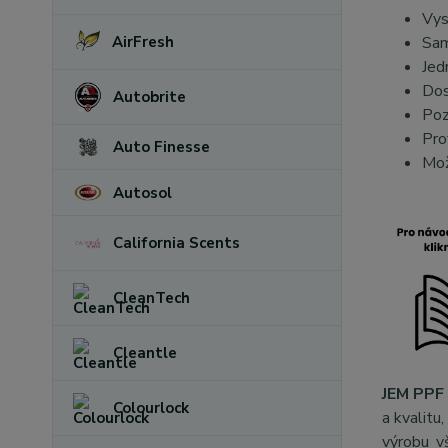
Vys
AirFresh
Sam
Jed
Dos
Autobrite
Poz
Pro
Auto Finesse
Mož
Autosol
California Scents
CleanTech
Cleantle
JEM PPF 
Colourlock
a kvalitu
výrobu v