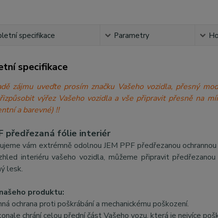
etní specifikace
Parametry
Ho
tní specifikace
́padě zájmu uveďte prosím značku Vašeho vozidla, přesný 
přizpůsobit výřez Vašeho vozidla a vše připravit přesně n
ntní a barevné) !!
 předřezaná fólie interiér
ujeme vám extrémně odolnou JEM PPF předřezanou ochrannou fólii
zhled interiéru vašeho vozidla, můžeme připravit předřezanou f
ý lesk.
našeho produktu:
nná ochrana proti poškrábání a mechanickému poškození.
onale chrání celou přední část Vašeho vozu, která je nejvíce poš