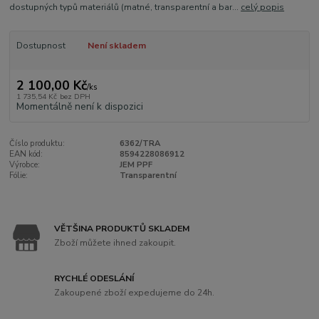
dostupných typů materiálů (matné, transparentní a bar...
celý popis
Dostupnost
Není skladem
2 100,00 Kč
/
ks
1 735,54 Kč
bez DPH
Momentálně není k dispozici
Číslo produktu:
6362/TRA
EAN kód:
8594228086912
Výrobce:
JEM PPF
Fólie:
Transparentní
VĚTŠINA PRODUKTŮ SKLADEM
Zboží můžete ihned zakoupit.
RYCHLÉ ODESLÁNÍ
Zakoupené zboží expedujeme do 24h.