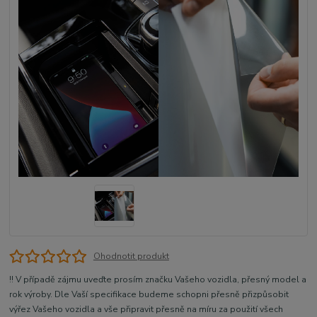
Ohodnotit produkt
!! V případě zájmu uveďte prosím značku Vašeho vozidla, přesný model a
rok výroby. Dle Vaší specifikace budeme schopni přesně přizpůsobit
výřez Vašeho vozidla a vše připravit přesně na míru za použití všech