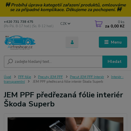
🚧 Probíhá úprava kategotií zařazení produktů, omlouváme
se za případné komplikace. Děkujeme za pochopení. 🚧
0
ks
+420 731 738 475
CZK
za
0,00 Kč
(Po-Pá, 8-17 hod.) (So, 8-12 hod.)
Menu
Hledat
Úvod
PPF fólie
Precuty JEM PPF
Precut JEM PPF Interiér
Interiér -
transparentní
JEM PPF předřezaná fólie interiér Škoda Superb
JEM PPF předřezaná fólie interiér
Škoda Superb