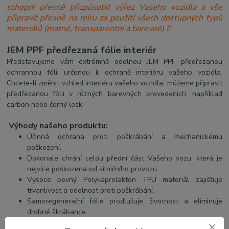
schopni přesně přizpůsobit výřez Vašeho vozidla a vše
připravit přesně na míru za použití všech dostupných typů
materiálů (matné, transparentní a barevné) !!
JEM PPF předřezaná fólie interiér
Představujeme vám extrémně odolnou JEM PPF předřezanou
ochrannou fólii určenou k ochraně interiéru vašeho vozidla.
Chcete-li změnit vzhled interiéru vašeho vozidla, můžeme připravit
předřezanou fólii v různých barevných provedeních, například
carbon nebo černý lesk.
Výhody našeho produktu:
Účinná ochrana proti poškrábání a mechanickému
poškození.
Dokonale chrání celou přední část Vašeho vozu, která je
nejvíce poškozena od silničního provozu.
Vysoce pevný Polykaprolakton TPU materiál zajišťuje
trvanlivost a odolnost proti poškrábání.
Samoregenerační fólie prodlužuje životnost a eliminuje
drobné škrábance.
Jednoduchá instalace pomocí "mokré" techniky.