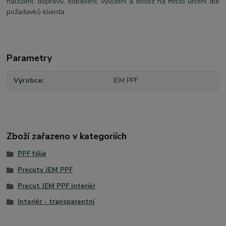
naložení, dopravu, odbavení, vyložení a dovoz na místo určení dle
požadavků klienta.
Parametry
Výrobce
JEM PPF
Zboží zařazeno v kategoriích
PPF fólie
Precuty JEM PPF
Precut JEM PPF Interiér
Interiér - transparentní