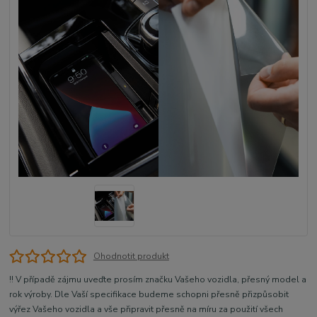
Ohodnotit produkt
!! V případě zájmu uveďte prosím značku Vašeho vozidla, přesný model a
rok výroby. Dle Vaší specifikace budeme schopni přesně přizpůsobit
výřez Vašeho vozidla a vše připravit přesně na míru za použití všech