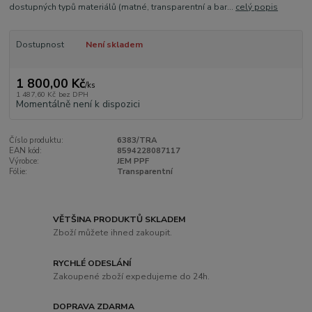
dostupných typů materiálů (matné, transparentní a bar...
celý popis
Dostupnost
Není skladem
1 800,00 Kč
/
ks
1 487,60 Kč
bez DPH
Momentálně není k dispozici
Číslo produktu:
6383/TRA
EAN kód:
8594228087117
Výrobce:
JEM PPF
Fólie:
Transparentní
VĚTŠINA PRODUKTŮ SKLADEM
Zboží můžete ihned zakoupit.
RYCHLÉ ODESLÁNÍ
Zakoupené zboží expedujeme do 24h.
DOPRAVA ZDARMA