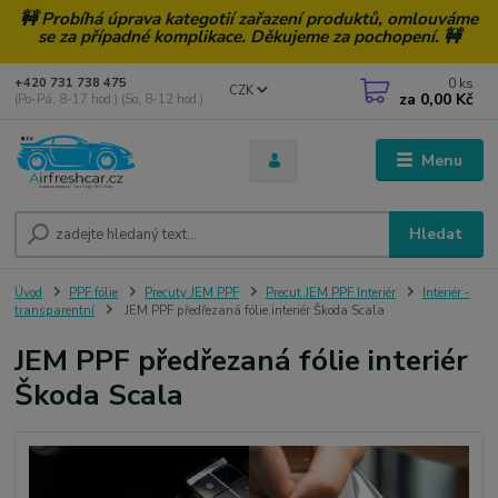
🚧 Probíhá úprava kategotií zařazení produktů, omlouváme
se za případné komplikace. Děkujeme za pochopení. 🚧
0
ks
+420 731 738 475
CZK
za
0,00 Kč
(Po-Pá, 8-17 hod.) (So, 8-12 hod.)
Menu
Hledat
Úvod
PPF fólie
Precuty JEM PPF
Precut JEM PPF Interiér
Interiér -
transparentní
JEM PPF předřezaná fólie interiér Škoda Scala
JEM PPF předřezaná fólie interiér
Škoda Scala