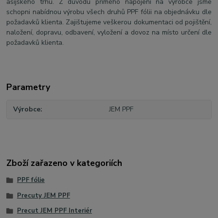
asijského trhu. Z důvodu přímého napojení na výrobce jsme
schopni nabídnou výrobu všech druhů PPF fólii na objednávku dle
požadavků klienta. Zajištujeme veškerou dokumentaci od pojištění,
naložení, dopravu, odbavení, vyložení a dovoz na místo určení dle
požadavků klienta.
Parametry
Výrobce
JEM PPF
Zboží zařazeno v kategoriích
PPF fólie
Precuty JEM PPF
Precut JEM PPF Interiér