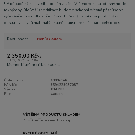
!! V případě zájmu uveďte prosím značku Vašeho vozidla, přesný model a
rok výroby. Dle Vaší specifikace budeme schopni přesně přizpůsobit
výřez Vašeho vozidla a vše připravit přesně na míru za použití všech
dostupných typů materiálů (matné, transparentní a bar...
celý popis
Dostupnost
Není skladem
2 350,00 Kč
/
ks
1 942,15 Kč
bez DPH
Momentálně není k dispozici
Číslo produktu:
6383/CAR
EAN kód:
8594228087087
Výrobce:
JEM PPF
Fólie:
Carbon
VĚTŠINA PRODUKTŮ SKLADEM
Zboží můžete ihned zakoupit.
RYCHLÉ ODESLÁNÍ