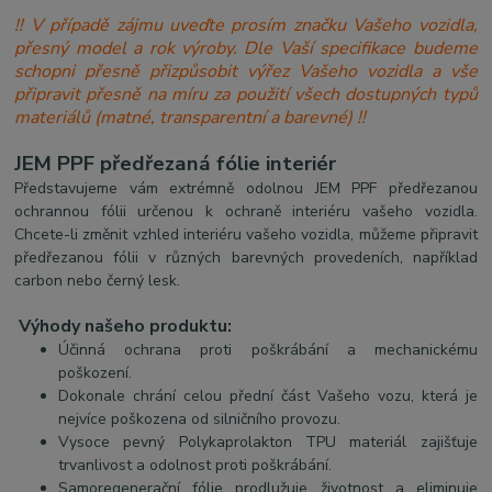
!! V případě zájmu uveďte prosím značku Vašeho vozidla,
přesný model a rok výroby. Dle Vaší specifikace budeme
schopni přesně přizpůsobit výřez Vašeho vozidla a vše
připravit přesně na míru za použití všech dostupných typů
materiálů (matné, transparentní a barevné) !!
JEM PPF předřezaná fólie interiér
Představujeme vám extrémně odolnou JEM PPF předřezanou
ochrannou fólii určenou k ochraně interiéru vašeho vozidla.
Chcete-li změnit vzhled interiéru vašeho vozidla, můžeme připravit
předřezanou fólii v různých barevných provedeních, například
carbon nebo černý lesk.
Výhody našeho produktu:
Účinná ochrana proti poškrábání a mechanickému
poškození.
Dokonale chrání celou přední část Vašeho vozu, která je
nejvíce poškozena od silničního provozu.
Vysoce pevný Polykaprolakton TPU materiál zajišťuje
trvanlivost a odolnost proti poškrábání.
Samoregenerační fólie prodlužuje životnost a eliminuje