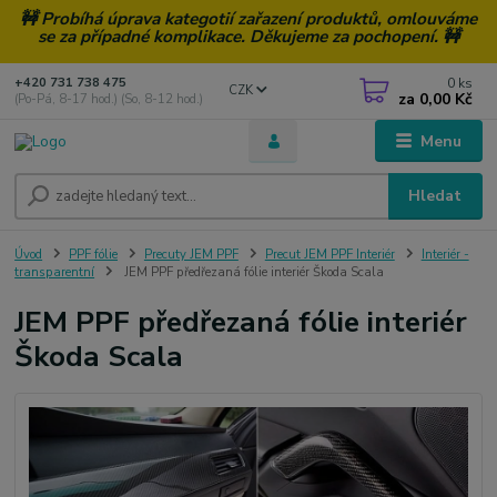
🚧 Probíhá úprava kategotií zařazení produktů, omlouváme
se za případné komplikace. Děkujeme za pochopení. 🚧
0
ks
+420 731 738 475
CZK
za
0,00 Kč
(Po-Pá, 8-17 hod.) (So, 8-12 hod.)
Menu
Hledat
Úvod
PPF fólie
Precuty JEM PPF
Precut JEM PPF Interiér
Interiér -
transparentní
JEM PPF předřezaná fólie interiér Škoda Scala
JEM PPF předřezaná fólie interiér
Škoda Scala