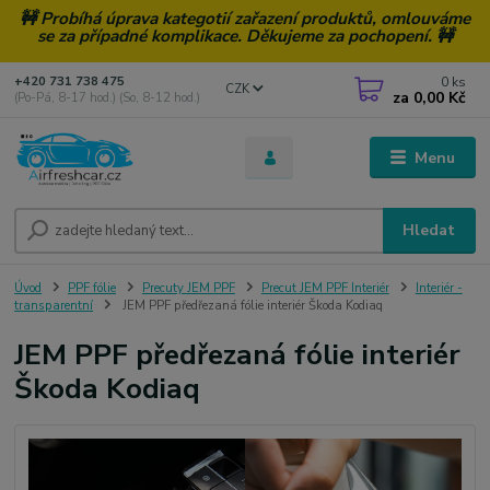
🚧 Probíhá úprava kategotií zařazení produktů, omlouváme
se za případné komplikace. Děkujeme za pochopení. 🚧
0
ks
+420 731 738 475
CZK
za
0,00 Kč
(Po-Pá, 8-17 hod.) (So, 8-12 hod.)
Menu
Hledat
Úvod
PPF fólie
Precuty JEM PPF
Precut JEM PPF Interiér
Interiér -
transparentní
JEM PPF předřezaná fólie interiér Škoda Kodiaq
JEM PPF předřezaná fólie interiér
Škoda Kodiaq