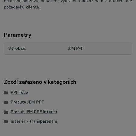
naložení, dopravu, odbavení, vyložení a dovoz na místo určení dle
požadavků klienta.
Parametry
Výrobce
JEM PPF
Zboží zařazeno v kategoriích
PPF fólie
Precuty JEM PPF
Precut JEM PPF Interiér
Interiér - transparentní