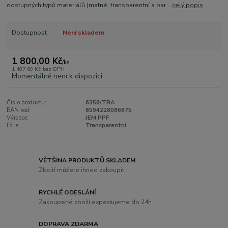
dostupných typů materiálů (matné, transparentní a bar...
celý popis
Dostupnost
Není skladem
1 800,00 Kč
/
ks
1 487,60 Kč
bez DPH
Momentálně není k dispozici
Číslo produktu:
6356/TRA
EAN kód:
8594228086875
Výrobce:
JEM PPF
Fólie:
Transparentní
VĚTŠINA PRODUKTŮ SKLADEM
Zboží můžete ihned zakoupit.
RYCHLÉ ODESLÁNÍ
Zakoupené zboží expedujeme do 24h.
DOPRAVA ZDARMA