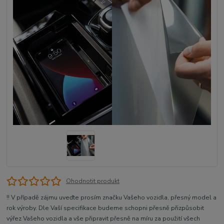
Ohodnotit produkt
!! V případě zájmu uveďte prosím značku Vašeho vozidla, přesný model a
rok výroby. Dle Vaší specifikace budeme schopni přesně přizpůsobit
výřez Vašeho vozidla a vše připravit přesně na míru za použití všech