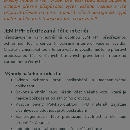
přesný model a rok výroby. Dle Vaší specifikace budeme
schopni přesně přizpůsobit výřez Vašeho vozidla a vše
připravit přesně na míru za použití všech dostupných typů
materiálů (matné, transparentní a barevné) !!
JEM PPF předřezaná fólie interiér
Představujeme vám extrémně odolnou JEM PPF předřezanou
ochrannou fólii určenou k ochraně interiéru vašeho vozidla.
Chcete-li změnit vzhled interiéru vašeho vozidla, můžeme připravit
předřezanou fólii v různých barevných provedeních, například
carbon nebo černý lesk.
Výhody našeho produktu:
Účinná ochrana proti poškrábání a mechanickému
poškození.
Dokonale chrání celou přední část Vašeho vozu, která je
nejvíce poškozena od silničního provozu.
Vysoce pevný Polykaprolakton TPU materiál zajišťuje
trvanlivost a odolnost proti poškrábání.
Samoregenerační fólie prodlužuje životnost a eliminuje
drobné škrábance.
Jednoduchá instalace pomocí "mokré" techniky.