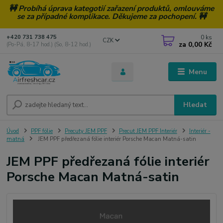
🚧 Probíhá úprava kategotií zařazení produktů, omlouváme
se za případné komplikace. Děkujeme za pochopení. 🚧
0
ks
+420 731 738 475
CZK
za
0,00 Kč
(Po-Pá, 8-17 hod.) (So, 8-12 hod.)
Menu
Hledat
Úvod
PPF fólie
Precuty JEM PPF
Precut JEM PPF Interiér
Interiér -
matná
JEM PPF předřezaná fólie interiér Porsche Macan Matná-satin
JEM PPF předřezaná fólie interiér
Porsche Macan Matná-satin