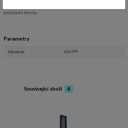
požadavků klienta. Zajištujeme veškerou dokumentaci od pojištění,
naložení, dopravu, odbavení, vyložení a dovoz na místo určení dle
požadavků klienta.
Parametry
Výrobce
JEM PPF
Související zboží
4