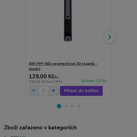
JEM PPF Nůž segmentový 30 stupňů -
JEM mikrovl
modrý
129,00 Kč
59,00 Kč
/
ks
Skladem 110 ks
106,61 Kč
bez DPH
48,76 Kč
bez
Přidat do košíku
Zboží zařazeno v kategoriích