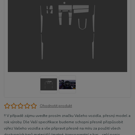
Ohodnotit produkt
!! V případě zájmu uveďte prosím značku Vašeho vozidla, přesný model a
rok výroby. Dle Vaší specifikace budeme schopni přesně přizpůsobit
výřez Vašeho vozidla a vše připravit přesně na míru za použití všech
dostupných typů materiálů (matné, transparentní a bar...
celý popis