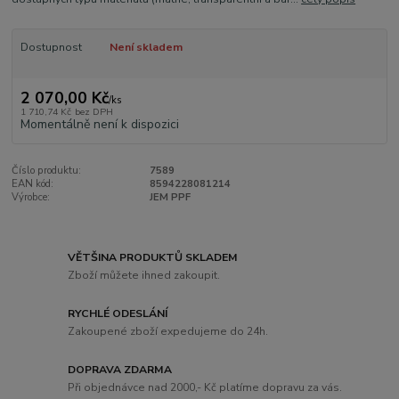
Dostupnost
Není skladem
2 070,00 Kč
/
ks
1 710,74 Kč
bez DPH
Momentálně není k dispozici
Číslo produktu:
7589
EAN kód:
8594228081214
Výrobce:
JEM PPF
VĚTŠINA PRODUKTŮ SKLADEM
Zboží můžete ihned zakoupit.
RYCHLÉ ODESLÁNÍ
Zakoupené zboží expedujeme do 24h.
DOPRAVA ZDARMA
Při objednávce nad 2000,- Kč platíme dopravu za vás.