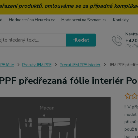
zařazení produktů, omlouváme se za případné komplika
od
Hodnocení na Heureka.cz
Hodnocení na Seznam.cz
Kontakty
Nevíte
Hledat
+420
(Po-Pá
PF fólie
Precuty JEM PPF
Precut JEM PPF Interiér
JEM PPF předřez
PPF předřezaná fólie interiér P
!! V pr
model a
přizpu
použit
bar...
c