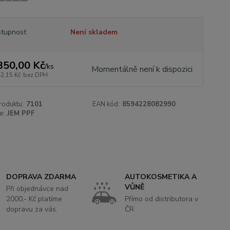
tupnost
Není skladem
350,00 Kč
/
ks
Momentálně není k dispozici
42,15 Kč
bez DPH
roduktu:
7101
EAN kód:
8594228082990
e:
JEM PPF
DOPRAVA ZDARMA
AUTOKOSMETIKA A
VŮNĚ
Při objednávce nad
2000,- Kč platíme
Přímo od distributora v
dopravu za vás.
ČR