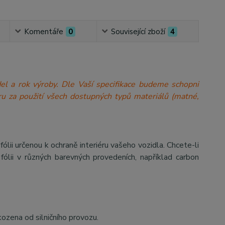
Komentáře
0
Související zboží
4
model a rok výroby. Dle Vaší specifikace budeme schopni
a míru za použití všech dostupných typů materiálů (matné,
 určenou k ochraně interiéru vašeho vozidla. Chcete-li
ólii v různých barevných provedeních, například carbon
kozena od silničního provozu.