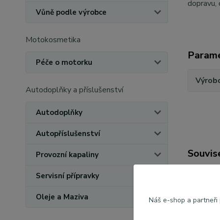
dopravu, 
Vůně podle výrobce
Motokosmetika
Param
Péče o motorku
Výrob
Autodoplňky a příslušenství
Autodoplňky
Autopříslušenství
Souvise
Provozní kapaliny
Servisní přípravky
Oleje a Maziva
Náš e-shop a partneři