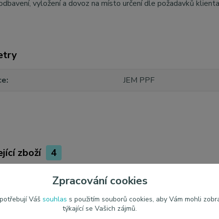
odbavení, vyložení a dovoz na místo určení dle požadavků klient
etry
ce
JEM PPF
jící zboží
4
Zpracování cookies
 potřebují Váš
souhlas
s použitím souborů cookies, aby Vám mohli zobr
týkající se Vašich zájmů.