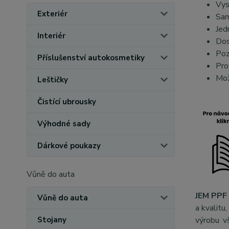
Vys
Exteriér
Sam
Jed
Interiér
Dos
Poz
Příslušenství autokosmetiky
Pro
Mož
Leštičky
Čistící ubrousky
Výhodné sady
Dárkové poukazy
Vůně do auta
JEM PPF 
Vůně do auta
a kvalitu
Stojany
výrobu v