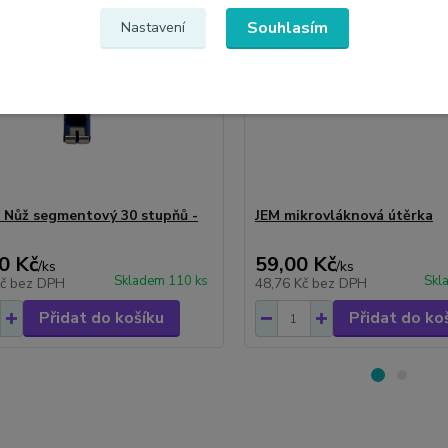
Souhlasím
Nastavení
 Nůž segmentový 30 stupňů -
JEM mikrovláknová útěrka
0 Kč
59,00 Kč
/
ks
/
ks
Skladem 110 ks
Skl
Kč
bez DPH
48,76 Kč
bez DPH
Přidat do košíku
Přidat do ko