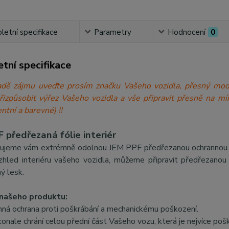
etní specifikace
Parametry
Hodnocení
0
tní specifikace
́padě zájmu uveďte prosím značku Vašeho vozidla, přesný 
přizpůsobit výřez Vašeho vozidla a vše připravit přesně n
ntní a barevné) !!
 předřezaná fólie interiér
ujeme vám extrémně odolnou JEM PPF předřezanou ochrannou fólii
zhled interiéru vašeho vozidla, můžeme připravit předřezanou f
ý lesk.
našeho produktu:
nná ochrana proti poškrábání a mechanickému poškození.
onale chrání celou přední část Vašeho vozu, která je nejvíce poš