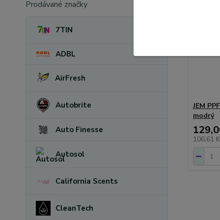
Prodávané značky
7TIN
ADBL
AirFresh
Autobrite
JEM PPF
modrý
129,0
Auto Finesse
106,61 
Autosol
California Scents
CleanTech