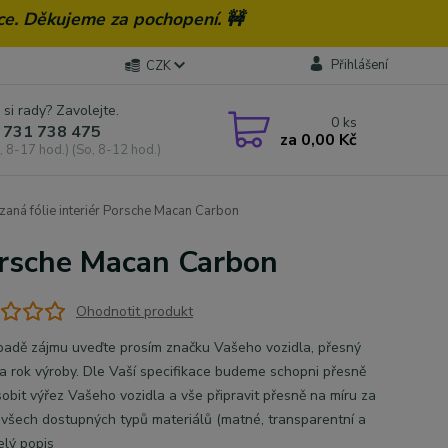
ce. Děkujeme za pochopení. 🚧
Přihlášení
CZK
 si rady? Zavolejte.
0
ks
 731 738 475
za
0,00 Kč
, 8-17 hod.) (So, 8-12 hod.)
aná fólie interiér Porsche Macan Carbon
orsche Macan Carbon
Ohodnotit produkt
̌ípadě zájmu uveďte prosím značku Vašeho vozidla, přesný
 rok výroby. Dle Vaší specifikace budeme schopni přesně
̊sobit výřez Vašeho vozidla a vše připravit přesně na míru za
í všech dostupných typů materiálů (matné, transparentní a
elý popis