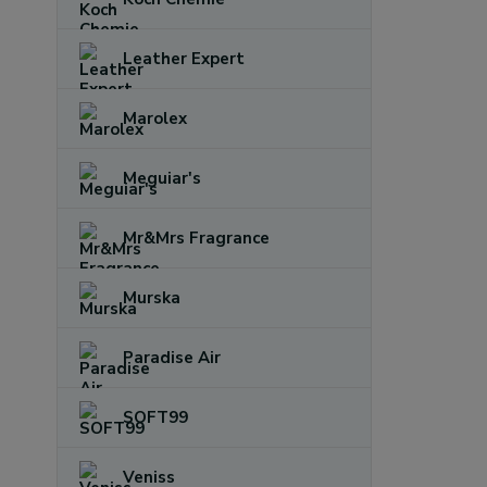
Leather Expert
Marolex
Meguiar's
Mr&Mrs Fragrance
Murska
Paradise Air
SOFT99
Veniss