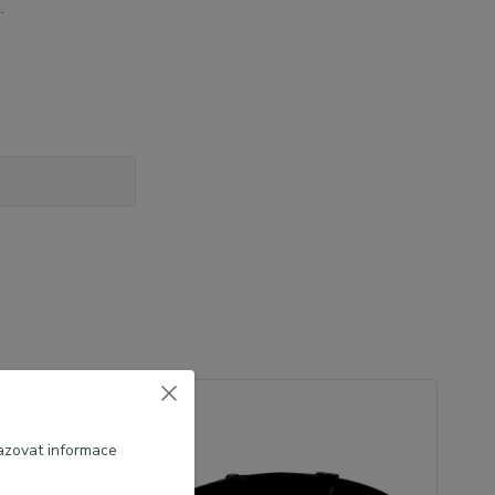
a.
azovat informace