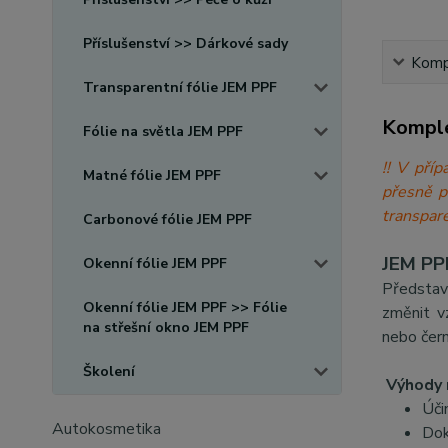
Příslušenství >> Dárkové sady
Kompl
Transparentní fólie JEM PPF
Komple
Fólie na světla JEM PPF
!! V při
Matné fólie JEM PPF
přesně 
transpare
Carbonové fólie JEM PPF
JEM PPF
Okenní fólie JEM PPF
Představ
Okenní fólie JEM PPF >> Fólie
změnit v
na střešní okno JEM PPF
nebo čern
Školení
Výhody 
Úči
Autokosmetika
Dok