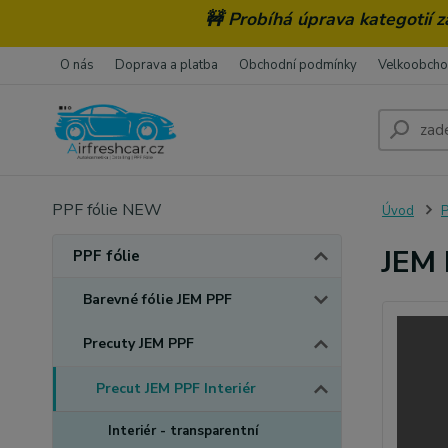
🚧 Probíhá úprava kategotií 
O nás
Doprava a platba
Obchodní podmínky
Velkoobch
PPF fólie NEW
Úvod
P
JEM 
PPF fólie
Barevné fólie JEM PPF
Precuty JEM PPF
Precut JEM PPF Interiér
Interiér - transparentní