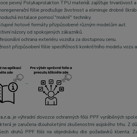
oce pevný Polykaprolakton TPU materiál zajišťuje trvanlivost a 
oregenerační fólie prodlužuje životnost a eliminuje drobné škráb
noduchá instalace pomocí "mokré" techniky.
tupné hotové formáty přizpůsobené různým modelům aut.
itivní názory od spokojených zákazníků.
fesionální ochrana exteriéru vozidla za dostupnou cenu.
nost přizpůsobení fólie specifičnosti konkrétního modelu vozu a
s.r.o.
je výhradní dovozce ochranných fólii PPF vyráběných spol
, která je zaručena dlouholetými zkušenostmi asijského trhu. Z 
šech druhů PPF fólii na objednávku dle požadavků klienta. Za