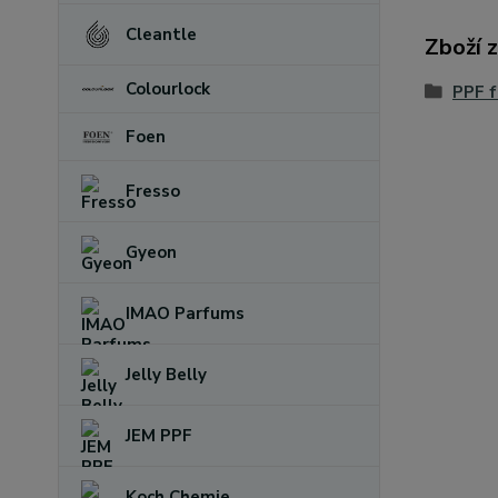
Cleantle
Zboží 
Colourlock
PPF f
Foen
Fresso
Gyeon
IMAO Parfums
Jelly Belly
JEM PPF
Koch Chemie