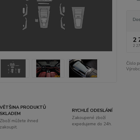
Dos
2 
2 2
Číslo p
Výrobc
VĚTŠINA PRODUKTŮ
RYCHLÉ ODESLÁNÍ
SKLADEM
Zakoupené zboží
Zboží můžete ihned
expedujeme do 24h.
zakoupit.