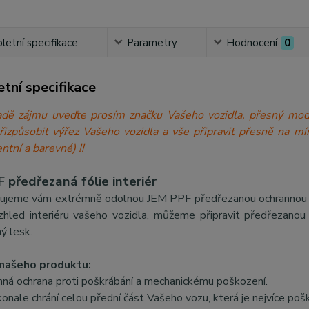
etní specifikace
Parametry
Hodnocení
0
tní specifikace
́padě zájmu uveďte prosím značku Vašeho vozidla, přesný 
přizpůsobit výřez Vašeho vozidla a vše připravit přesně n
ntní a barevné) !!
 předřezaná fólie interiér
ujeme vám extrémně odolnou JEM PPF předřezanou ochrannou fólii
zhled interiéru vašeho vozidla, můžeme připravit předřezanou f
ý lesk.
našeho produktu:
nná ochrana proti poškrábání a mechanickému poškození.
onale chrání celou přední část Vašeho vozu, která je nejvíce poš