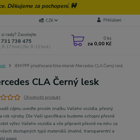
ce. Děkujeme za pochopení. 🚧
Přihlášení
CZK
 si rady? Zavolejte.
0
ks
 731 738 475
za
0,00 Kč
, 8-17 hod.) (So, 8-12 hod.)
lesk
JEM PPF předřezaná fólie interiér Mercedes CLA Černý lesk
ercedes CLA Černý lesk
Ohodnotit produkt
̌ípadě zájmu uveďte prosím značku Vašeho vozidla, přesný
 rok výroby. Dle Vaší specifikace budeme schopni přesně
̊sobit výřez Vašeho vozidla a vše připravit přesně na míru za
í všech dostupných typů materiálů (matné, transparentní a
elý popis