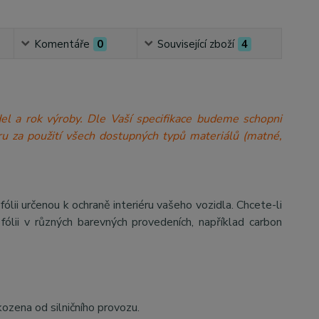
Komentáře
0
Související zboží
4
model a rok výroby. Dle Vaší specifikace budeme schopni
a míru za použití všech dostupných typů materiálů (matné,
 určenou k ochraně interiéru vašeho vozidla. Chcete-li
ólii v různých barevných provedeních, například carbon
kozena od silničního provozu.