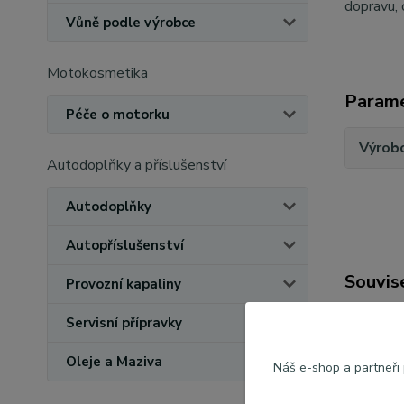
dopravu, 
Vůně podle výrobce
Motokosmetika
Param
Péče o motorku
Výrob
Autodoplňky a příslušenství
Autodoplňky
Autopříslušenství
Souvise
Provozní kapaliny
Servisní přípravky
Oleje a Maziva
Náš e-shop a partneři