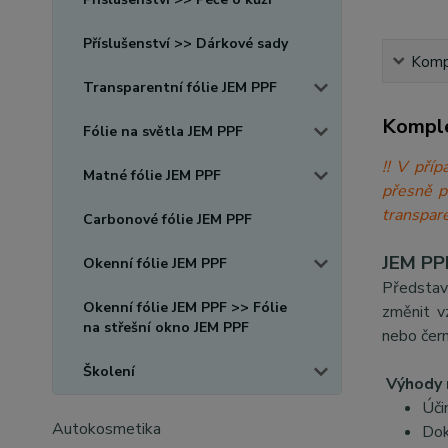
Příslušenství >> Dárkové sady
Kompl
Transparentní fólie JEM PPF
Komple
Fólie na světla JEM PPF
!! V při
Matné fólie JEM PPF
přesně 
transpare
Carbonové fólie JEM PPF
JEM PPF
Okenní fólie JEM PPF
Představ
Okenní fólie JEM PPF >> Fólie
změnit v
na střešní okno JEM PPF
nebo čern
Školení
Výhody 
Úči
Autokosmetika
Dok