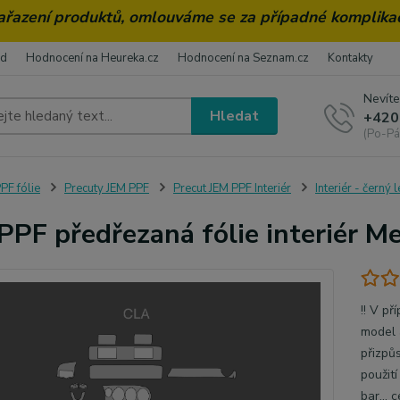
zařazení produktů, omlouváme se za případné komplika
od
Hodnocení na Heureka.cz
Hodnocení na Seznam.cz
Kontakty
Nevíte
Hledat
+420
(Po-Pá
PF fólie
Precuty JEM PPF
Precut JEM PPF Interiér
Interiér - černý 
PPF předřezaná fólie interiér M
!! V pr
model a
přizpu
použit
bar...
c