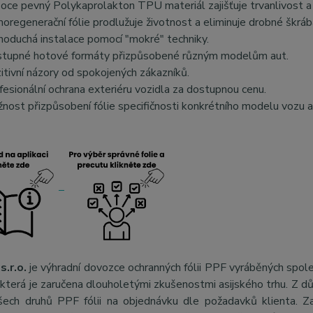
oce pevný Polykaprolakton TPU materiál zajišťuje trvanlivost a 
oregenerační fólie prodlužuje životnost a eliminuje drobné škráb
noduchá instalace pomocí "mokré" techniky.
tupné hotové formáty přizpůsobené různým modelům aut.
itivní názory od spokojených zákazníků.
fesionální ochrana exteriéru vozidla za dostupnou cenu.
nost přizpůsobení fólie specifičnosti konkrétního modelu vozu a
s.r.o.
je výhradní dovozce ochranných fólii PPF vyráběných spol
, která je zaručena dlouholetými zkušenostmi asijského trhu. Z 
šech druhů PPF fólii na objednávku dle požadavků klienta. Za