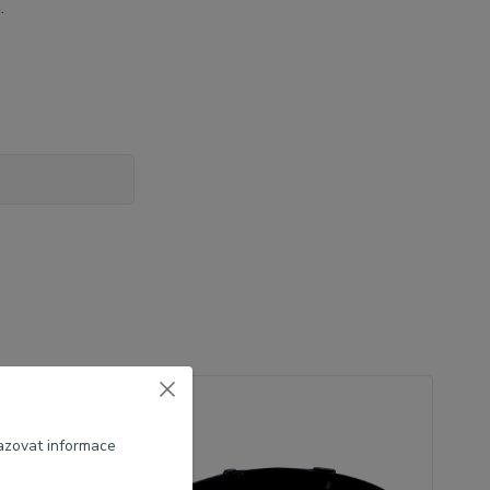
a.
azovat informace