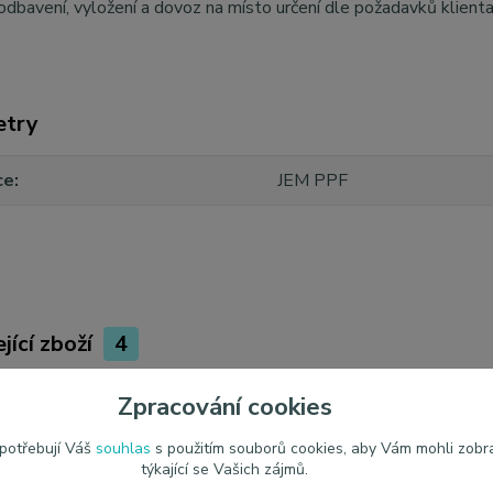
odbavení, vyložení a dovoz na místo určení dle požadavků klient
etry
ce
JEM PPF
jící zboží
4
Zpracování cookies
 potřebují Váš
souhlas
s použitím souborů cookies, aby Vám mohli zobr
týkající se Vašich zájmů.