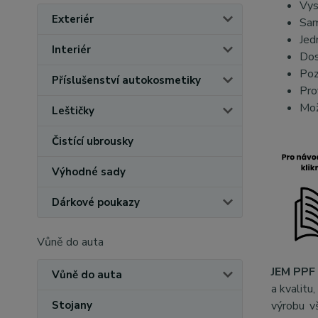
Vys
Exteriér
Sam
Jed
Interiér
Dos
Poz
Příslušenství autokosmetiky
Pro
Mož
Leštičky
Čistící ubrousky
Výhodné sady
Dárkové poukazy
Vůně do auta
JEM PPF 
Vůně do auta
a kvalitu
výrobu v
Stojany