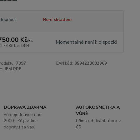
tupnost
Není skladem
750,00 Kč
/
ks
Momentálně není k dispozici
72,73 Kč
bez DPH
roduktu:
7097
EAN kód:
8594228082969
e:
JEM PPF
DOPRAVA ZDARMA
AUTOKOSMETIKA A
VŮNĚ
Při objednávce nad
2000,- Kč platíme
Přímo od distributora v
dopravu za vás.
ČR