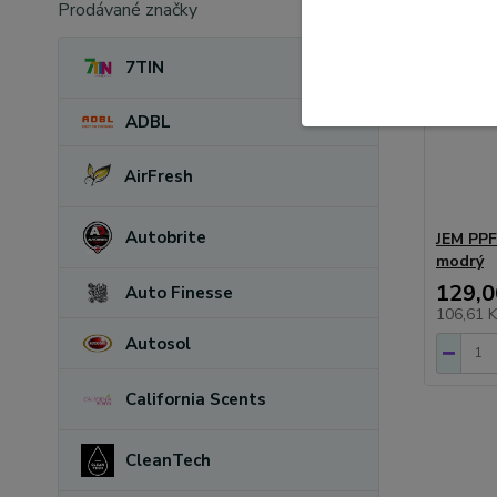
Prodávané značky
7TIN
ADBL
AirFresh
Autobrite
JEM PPF
modrý
129,0
Auto Finesse
106,61 
Autosol
California Scents
CleanTech