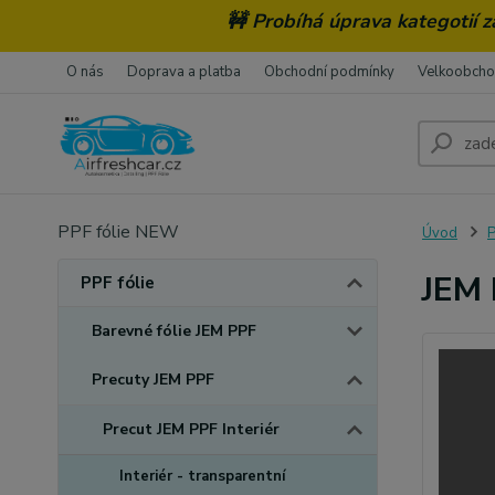
🚧 Probíhá úprava kategotií 
O nás
Doprava a platba
Obchodní podmínky
Velkoobch
PPF fólie NEW
Úvod
P
JEM 
PPF fólie
Barevné fólie JEM PPF
Precuty JEM PPF
Precut JEM PPF Interiér
Interiér - transparentní