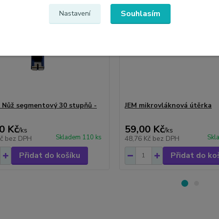
Souhlasím
Nastavení
 Nůž segmentový 30 stupňů -
JEM mikrovláknová útěrka
0 Kč
59,00 Kč
/
ks
/
ks
Skladem 110 ks
Skl
Kč
bez DPH
48,76 Kč
bez DPH
Přidat do košíku
Přidat do ko