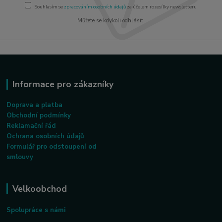
Souhlasím se
zpracováním osobních údajů
za účelem rozesílky newsletteru.
Můžete se kdykoli odhlásit.
Informace pro zákazníky
Doprava a platba
Obchodní podmínky
Reklamační řád
Ochrana osobních údajů
Formulář pro odstoupení od
smlouvy
Velkoobchod
Spolupráce s námi