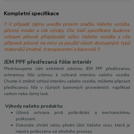
Kompletní specifikace
!! V případě zájmu uveďte prosím značku Vašeho vozidla,
přesný model a rok výroby. Dle Vaší specifikace budeme
schopni přesně přizpůsobit výřez Vašeho vozidla a vše
připravit přesně na míru za použití všech dostupných typů
materiálů (matné, transparentní a barevné) !!
JEM PPF předřezaná fólie interiér
Představujeme vám extrémně odolnou JEM PPF předřezanou
ochrannou fólii určenou k ochraně interiéru vašeho vozidla.
Chcete-li změnit vzhled interiéru vašeho vozidla, můžeme připravit
předřezanou fólii v různých barevných provedeních, například
carbon nebo černý lesk.
Výhody našeho produktu:
Účinná ochrana proti poškrábání a mechanickému
poškození.
Dokonale chrání celou přední část Vašeho vozu, která je
nejvíce poškozena od silničního provozu.