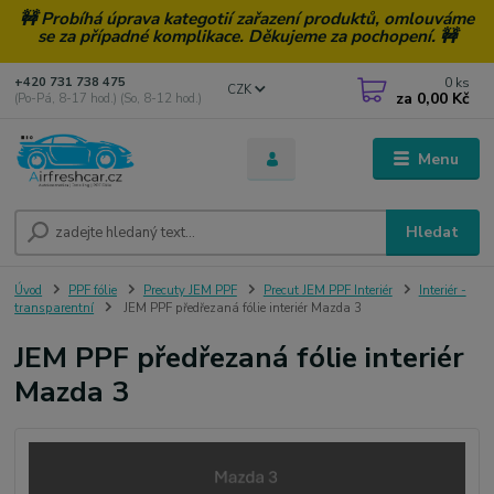
🚧 Probíhá úprava kategotií zařazení produktů, omlouváme
se za případné komplikace. Děkujeme za pochopení. 🚧
0
ks
+420 731 738 475
CZK
za
0,00 Kč
(Po-Pá, 8-17 hod.) (So, 8-12 hod.)
Menu
Hledat
Úvod
PPF fólie
Precuty JEM PPF
Precut JEM PPF Interiér
Interiér -
transparentní
JEM PPF předřezaná fólie interiér Mazda 3
JEM PPF předřezaná fólie interiér
Mazda 3