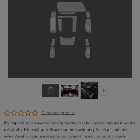
Ohodnotit produkt
!! V případě zájmu uveďte prosím značku Vašeho vozidla, přesný model a
rok výroby. Dle Vaší specifikace budeme schopni přesně přizpůsobit
výřez Vašeho vozidla a vše připravit přesně na míru za použití všech