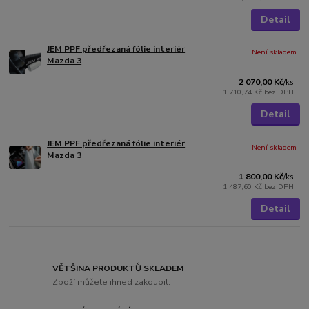
Detail
JEM PPF předřezaná fólie interiér
Není skladem
Mazda 3
2 070,00 Kč
/
ks
1 710,74 Kč
bez DPH
Detail
JEM PPF předřezaná fólie interiér
Není skladem
Mazda 3
1 800,00 Kč
/
ks
1 487,60 Kč
bez DPH
Detail
VĚTŠINA PRODUKTŮ SKLADEM
Zboží můžete ihned zakoupit.