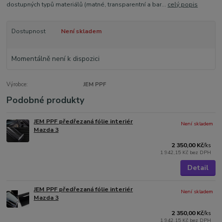
dostupných typů materiálů (matné, transparentní a bar...
celý popis
Dostupnost
Není skladem
Momentálně není k dispozici
Výrobce:
JEM PPF
Podobné produkty
JEM PPF předřezaná fólie interiér
Není skladem
Mazda 3
2 350,00 Kč
/
ks
1 942,15 Kč
bez DPH
Detail
JEM PPF předřezaná fólie interiér
Není skladem
Mazda 3
2 350,00 Kč
/
ks
1 942,15 Kč
bez DPH