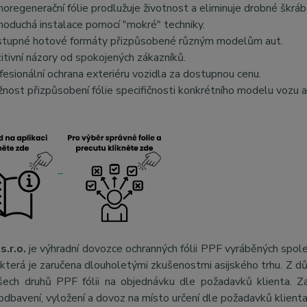
oregenerační fólie prodlužuje životnost a eliminuje drobné škráb
noduchá instalace pomocí "mokré" techniky.
tupné hotové formáty přizpůsobené různým modelům aut.
itivní názory od spokojených zákazníků.
fesionální ochrana exteriéru vozidla za dostupnou cenu.
nost přizpůsobení fólie specifičnosti konkrétního modelu vozu a
s.r.o.
je výhradní dovozce ochranných fólii PPF vyráběných spol
, která je zaručena dlouholetými zkušenostmi asijského trhu. Z 
šech druhů PPF fólii na objednávku dle požadavků klienta. Za
odbavení, vyložení a dovoz na místo určení dle požadavků klient