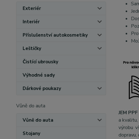
Sam
Exteriér
Jed
Dos
Interiér
Poz
Pro
Příslušenství autokosmetiky
Mož
Leštičky
Čistící ubrousky
Výhodné sady
Dárkové poukazy
Vůně do auta
JEM PPF 
a kvalitu
Vůně do auta
výrobu v
Stojany
dopravu, 