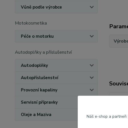
Vůně podle výrobce
Motokosmetika
Param
Péče o motorku
Výrob
Autodoplňky a příslušenství
Autodoplňky
Autopříslušenství
Souvise
Provozní kapaliny
Servisní přípravky
Oleje a Maziva
Náš e-shop a partneři