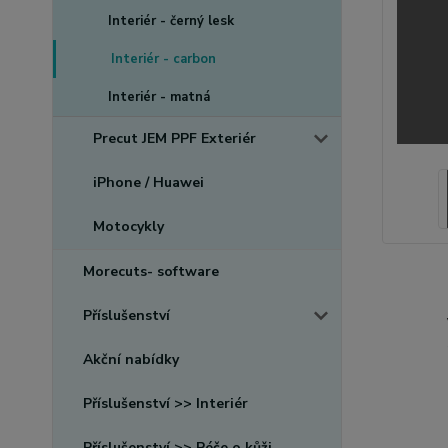
Interiér - černý lesk
Interiér - carbon
Interiér - matná
Precut JEM PPF Exteriér
iPhone / Huawei
Motocykly
Morecuts- software
Příslušenství
Akční nabídky
Příslušenství >> Interiér
Příslušenství >> Péče o kůži