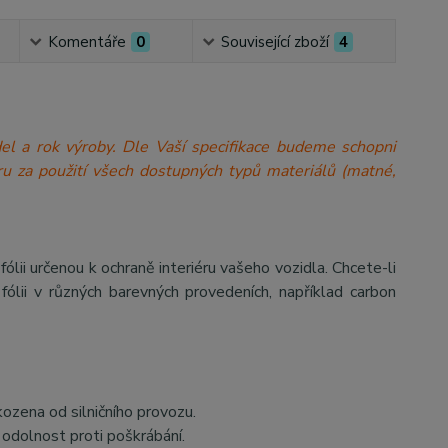
Komentáře
0
Související zboží
4
model a rok výroby. Dle Vaší specifikace budeme schopni
a míru za použití všech dostupných typů materiálů (matné,
 určenou k ochraně interiéru vašeho vozidla. Chcete-li
ólii v různých barevných provedeních, například carbon
kozena od silničního provozu.
odolnost proti poškrábání.