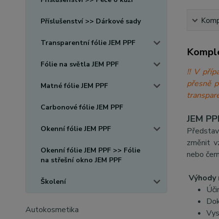
Kompl
Příslušenství >> Dárkové sady
Transparentní fólie JEM PPF
Komple
Fólie na světla JEM PPF
!! V při
přesně 
Matné fólie JEM PPF
transpare
Carbonové fólie JEM PPF
JEM PPF
Okenní fólie JEM PPF
Představ
změnit v
Okenní fólie JEM PPF >> Fólie
nebo čern
na střešní okno JEM PPF
Výhody 
Školení
Úči
Dok
Autokosmetika
Vys