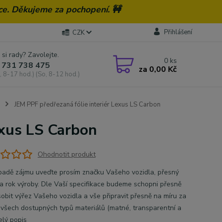
ce. Děkujeme za pochopení. 🚧
Přihlášení
CZK
 si rady? Zavolejte.
0
ks
 731 738 475
za
0,00 Kč
, 8-17 hod.) (So, 8-12 hod.)
JEM PPF předřezaná fólie interiér Lexus LS Carbon
exus LS Carbon
Ohodnotit produkt
̌ípadě zájmu uveďte prosím značku Vašeho vozidla, přesný
 rok výroby. Dle Vaší specifikace budeme schopni přesně
̊sobit výřez Vašeho vozidla a vše připravit přesně na míru za
í všech dostupných typů materiálů (matné, transparentní a
elý popis