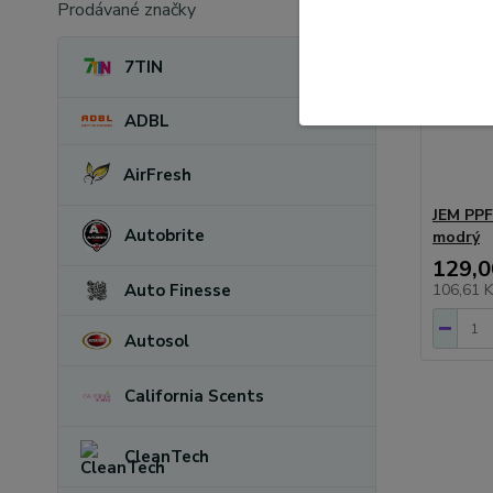
Prodávané značky
7TIN
ADBL
AirFresh
JEM PPF
Autobrite
modrý
129,0
Auto Finesse
106,61 
Autosol
California Scents
CleanTech