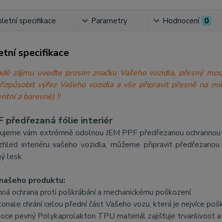
etní specifikace
Parametry
Hodnocení
0
tní specifikace
́padě zájmu uveďte prosím značku Vašeho vozidla, přesný 
přizpůsobit výřez Vašeho vozidla a vše připravit přesně n
ntní a barevné) !!
 předřezaná fólie interiér
ujeme vám extrémně odolnou JEM PPF předřezanou ochrannou fólii
zhled interiéru vašeho vozidla, můžeme připravit předřezanou f
ý lesk.
našeho produktu:
nná ochrana proti poškrábání a mechanickému poškození.
onale chrání celou přední část Vašeho vozu, která je nejvíce poš
oce pevný Polykaprolakton TPU materiál zajišťuje trvanlivost a 