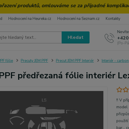
zařazení produktů, omlouváme se za případné komplika
od
Hodnocení na Heureka.cz
Hodnocení na Seznam.cz
Kontakty
Nevíte
Hledat
+420
(Po-Pá
PF fólie
Precuty JEM PPF
Precut JEM PPF Interiér
Interiér - carbon
PPF předřezaná fólie interiér L
!! V pr
model a
přizpu
použit
bar...
c