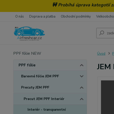
🚧 Probíhá úprava kategotií 
O nás
Doprava a platba
Obchodní podmínky
Velkoobch
PPF fólie NEW
Úvod
P
JEM 
PPF fólie
Barevné fólie JEM PPF
Precuty JEM PPF
Precut JEM PPF Interiér
Interiér - transparentní