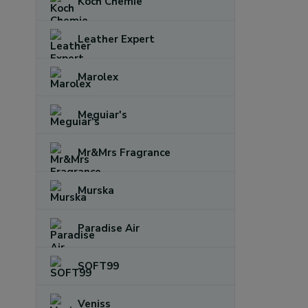
Koch Chemie
Leather Expert
Marolex
Meguiar's
Mr&Mrs Fragrance
Murska
Paradise Air
SOFT99
Veniss