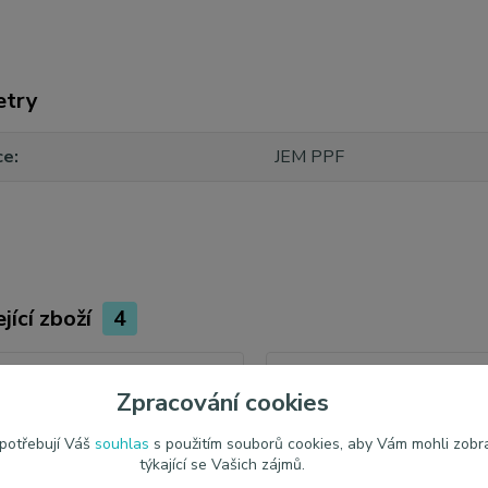
etry
ce
JEM PPF
jící zboží
4
Zpracování cookies
 potřebují Váš
souhlas
s použitím souborů cookies, aby Vám mohli zobr
týkající se Vašich zájmů.