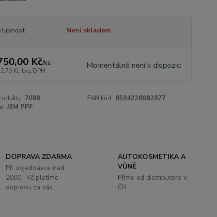
tupnost
Není skladem
750,00 Kč
/
ks
Momentálně není k dispozici
72,73 Kč
bez DPH
roduktu:
7088
EAN kód:
8594228082877
e:
JEM PPF
DOPRAVA ZDARMA
AUTOKOSMETIKA A
VŮNĚ
Při objednávce nad
2000,- Kč platíme
Přímo od distributora v
dopravu za vás.
ČR