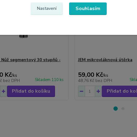
Souhlasím
Nastavení
 Nůž segmentový 30 stupňů -
JEM mikrovláknová útěrka
0 Kč
59,00 Kč
/
ks
/
ks
Skladem 110 ks
Skl
Kč
bez DPH
48,76 Kč
bez DPH
Přidat do košíku
Přidat do ko