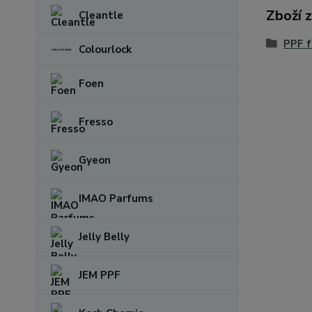
Zboží 
Cleantle
PPF f
Colourlock
Foen
Fresso
Gyeon
IMAO Parfums
Jelly Belly
JEM PPF