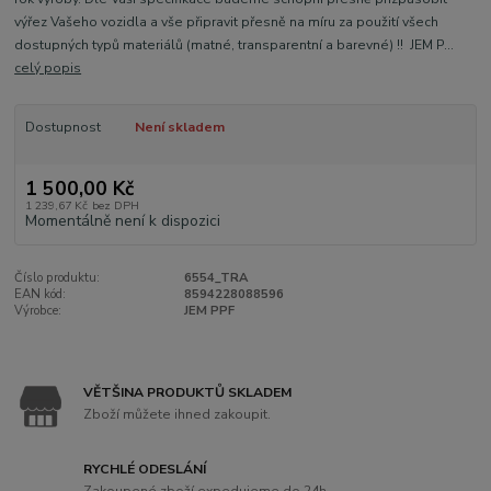
výřez Vašeho vozidla a vše připravit přesně na míru za použití všech
dostupných typů materiálů (matné, transparentní a barevné) !! JEM P...
celý popis
Dostupnost
Není skladem
1 500,00 Kč
1 239,67 Kč
bez DPH
Momentálně není k dispozici
Číslo produktu:
6554_TRA
EAN kód:
8594228088596
Výrobce:
JEM PPF
VĚTŠINA PRODUKTŮ SKLADEM
Zboží můžete ihned zakoupit.
RYCHLÉ ODESLÁNÍ
Zakoupené zboží expedujeme do 24h.