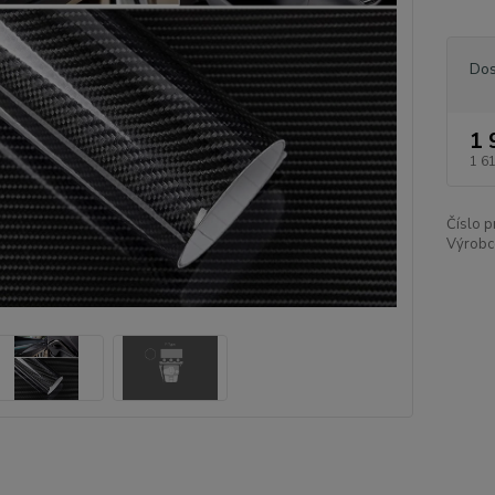
Dos
1 
1 6
Číslo p
Výrobc