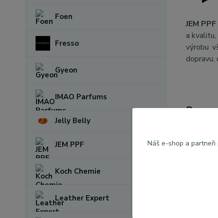
Foen
JEM PPF 
a kvalitu
Fresso
výrobu v
dopravu, 
Gyeon
IMAO Parfums
Param
Jelly Belly
Výrob
Náš e-shop a partneři
JEM PPF
Koch Chemie
Leather Expert