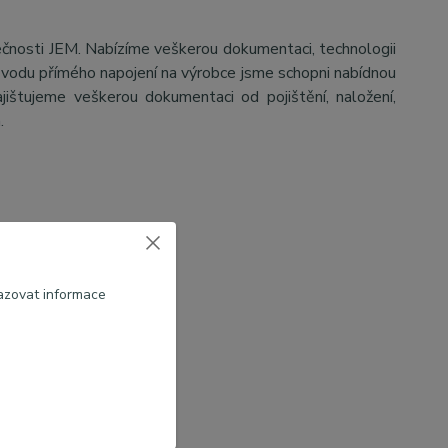
ečnosti JEM. Nabízíme veškerou dokumentaci, technologii
důvodu přímého napojení na výrobce jsme schopni nabídnou
jištujeme veškerou dokumentaci od pojištění, naložení,
a.
azovat informace