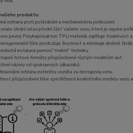
ý lesk.
našeho produktu:
nná ochrana proti poškrábání a mechanickému poškození.
onale chrání celou přední část Vašeho vozu, která je nejvíce poš
oce pevný Polykaprolakton TPU materiál zajišťuje trvanlivost a 
oregenerační fólie prodlužuje životnost a eliminuje drobné škráb
noduchá instalace pomocí "mokré" techniky.
tupné hotové formáty přizpůsobené různým modelům aut.
itivní názory od spokojených zákazníků.
fesionální ochrana exteriéru vozidla za dostupnou cenu.
nost přizpůsobení fólie specifičnosti konkrétního modelu vozu a