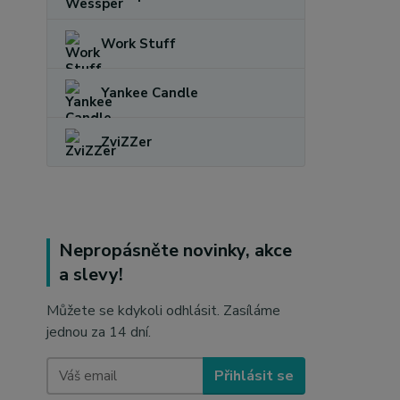
Work Stuff
Yankee Candle
ZviZZer
Nepropásněte novinky, akce
a slevy!
Můžete se kdykoli odhlásit. Zasíláme
jednou za 14 dní.
Přihlásit se