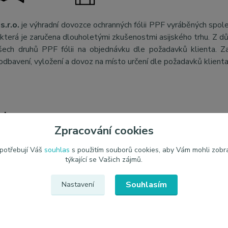
s.r.o.
je výhradní dovozce ochranných fólii PPF vyráběných spol
, která je zaručena dlouholetými zkušenostmi asijského trhu. Z 
šech druhů PPF fólii na objednávku dle požadavků klienta. Za
odbavení, vyložení a dovoz na místo určení dle požadavků klient
etry
Zpracování cookies
ce
JEM PPF
 potřebují Váš
souhlas
s použitím souborů cookies, aby Vám mohli zobr
týkající se Vašich zájmů.
Souhlasím
Nastavení