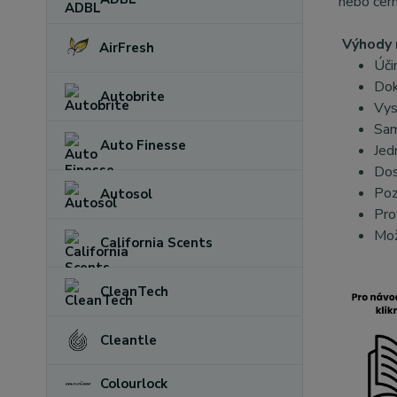
nebo čern
Výhody 
AirFresh
Úči
Dok
Autobrite
Vys
Sam
Auto Finesse
Jed
Dos
Poz
Autosol
Pro
Mož
California Scents
CleanTech
Cleantle
Colourlock