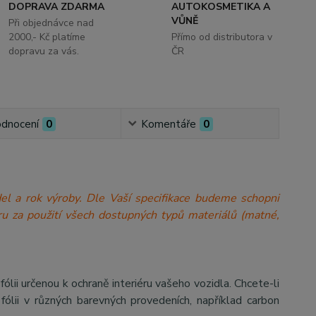
DOPRAVA ZDARMA
AUTOKOSMETIKA A
VŮNĚ
Při objednávce nad
2000,- Kč platíme
Přímo od distributora v
dopravu za vás.
ČR
dnocení
0
Komentáře
0
model a rok výroby. Dle Vaší specifikace budeme schopni
a míru za použití všech dostupných typů materiálů (matné,
 určenou k ochraně interiéru vašeho vozidla. Chcete-li
ólii v různých barevných provedeních, například carbon