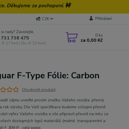
ce. Děkujeme za pochopení. 🚧
Přihlášení
CZK
 si rady? Zavolejte.
0
ks
 731 738 475
za
0,00 Kč
, 8-17 hod.) (So, 8-12 hod.)
guar F-Type Fólie: Carbon
Ohodnotit produkt
̌ípadě zájmu uveďte prosím značku Vašeho vozidla, přesný
 rok výroby. Dle Vaší specifikace budeme schopni přesně
̊sobit výřez Vašeho vozidla a vše připravit přesně na míru za
í všech dostupných typů materiálů (matné, transparentní a
) !! JEM P...
celý popis