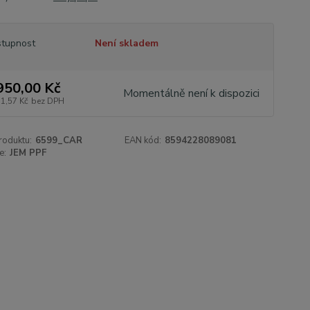
tupnost
Není skladem
950,00 Kč
Momentálně není k dispozici
11,57 Kč
bez DPH
roduktu:
6599_CAR
EAN kód:
8594228089081
e:
JEM PPF