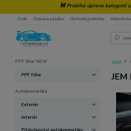
🚧 Probíhá úprava kategotií 
O nás
Doprava a platba
Obchodní podmínky
Velkoobch
PPF fólie NEW
Úvod
J
JEM 
PPF fólie
Autokosmetika
Exteriér
Interiér
Příslušenství autokosmetiky