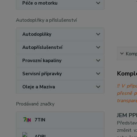
Péče o motorku
Autodoplňky a příslušenství
Autodoplňky
Autopříslušenství
Kompl
Provozní kapaliny
Komple
Servisní přípravky
!! V při
Oleje a Maziva
přesně 
transpare
Prodávané značky
JEM PPF
7TIN
Představ
změnit v
ADBL