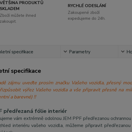
VĚTŠINA PRODUKTŮ
RYCHLÉ ODESLÁNÍ
SKLADEM
Zakoupené zboží
Zboží můžete ihned
expedujeme do 24h.
zakoupit.
etní specifikace
Parametry
Ho
tní specifikace
́padě zájmu uveďte prosím značku Vašeho vozidla, přesný 
přizpůsobit výřez Vašeho vozidla a vše připravit přesně n
ntní a barevné) !!
 předřezaná fólie interiér
ujeme vám extrémně odolnou JEM PPF předřezanou ochrannou fólii
zhled interiéru vašeho vozidla, můžeme připravit předřezanou f