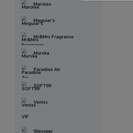
Marolex
Meguiar's
Mr&Mrs Fragrance
Murska
Paradise Air
SOFT99
Veniss
VIF
Wessper