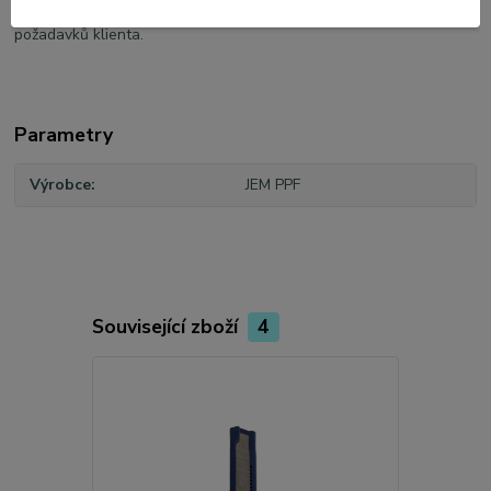
naložení, dopravu, odbavení, vyložení a dovoz na místo určení dle
požadavků klienta.
Parametry
Výrobce
JEM PPF
Související zboží
4