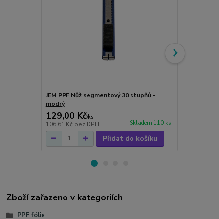
JEM PPF Nůž segmentový 30 stupňů -
JEM mikrovl
modrý
129,00 Kč
59,00 Kč
/
ks
Skladem 110 ks
106,61 Kč
bez DPH
48,76 Kč
bez
Přidat do košíku
Zboží zařazeno v kategoriích
PPF fólie