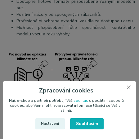
Dostupné hotové formáty přizpůsobené různým modelům
aut.
Pozitivní názory od spokojených zákazníků.
Profesionální ochrana exteriéru vozidla za dostupnou cenu.
Možnost přizpůsobení fólie specifičnosti konkrétního
modelu vozu a roku výroby.
Zpracování cookies
Náš e-shop a partneři potřebují Váš
souhlas
s použitím souborů
JEM PPF s.r.o.
je výhradní dovozce ochranných fólii PPF
cookies, aby Vám mohli zobrazovat informace týkající se Vašich
vyráběných společnosti JEM. Nabízíme veškerou dokumentaci,
zájmů.
technologii a kvalitu, která je zaručena dlouholetými zkušenostmi
asijského trhu. Z důvodu přímého napojení na výrobce jsme
Souhlasím
Nastavení
schopni nabídnou výrobu všech druhů PPF fólii na objednávku dle
požadavků klienta. Zajištujeme veškerou dokumentaci od pojištění,