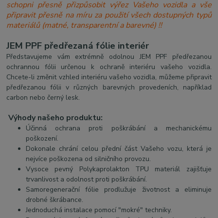
schopni přesně přizpůsobit výřez Vašeho vozidla a vše
připravit přesně na míru za použití všech dostupných typů
materiálů (matné, transparentní a barevné) !!
JEM PPF předřezaná fólie interiér
Představujeme vám extrémně odolnou JEM PPF předřezanou
ochrannou fólii určenou k ochraně interiéru vašeho vozidla.
Chcete-li změnit vzhled interiéru vašeho vozidla, můžeme připravit
předřezanou fólii v různých barevných provedeních, například
carbon nebo černý lesk.
Výhody našeho produktu:
Účinná ochrana proti poškrábání a mechanickému
poškození.
Dokonale chrání celou přední část Vašeho vozu, která je
nejvíce poškozena od silničního provozu.
Vysoce pevný Polykaprolakton TPU materiál zajišťuje
trvanlivost a odolnost proti poškrábání.
Samoregenerační fólie prodlužuje životnost a eliminuje
drobné škrábance.
Jednoduchá instalace pomocí "mokré" techniky.