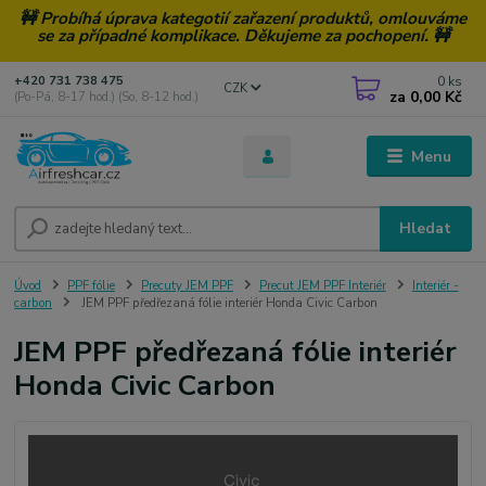
🚧 Probíhá úprava kategotií zařazení produktů, omlouváme
se za případné komplikace. Děkujeme za pochopení. 🚧
0
ks
+420 731 738 475
CZK
za
0,00 Kč
(Po-Pá, 8-17 hod.) (So, 8-12 hod.)
Menu
Hledat
Úvod
PPF fólie
Precuty JEM PPF
Precut JEM PPF Interiér
Interiér -
carbon
JEM PPF předřezaná fólie interiér Honda Civic Carbon
JEM PPF předřezaná fólie interiér
Honda Civic Carbon