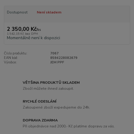
Dostupnost
Není skladem
2 350,00 Kč
/
ks
1 942,15 Kč
bez DPH
Momentálně není k dispozici
Číslo produktu:
7067
EAN kód:
8594228082679
Výrobce:
JEM PPF
VĚTŠINA PRODUKTŮ SKLADEM
Zboží můžete ihned zakoupit.
RYCHLÉ ODESLÁNÍ
Zakoupené zboží expedujeme do 24h.
DOPRAVA ZDARMA
Při objednávce nad 2000,- Kč platíme dopravu za vás.