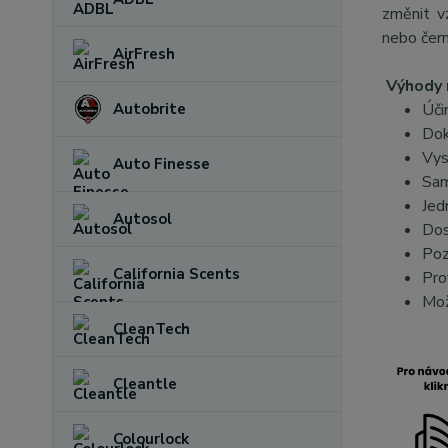
změnit v
nebo čern
AirFresh
Výhody 
Úči
Autobrite
Dok
Vys
Auto Finesse
Sam
Jed
Autosol
Dos
Poz
California Scents
Pro
Mož
CleanTech
Cleantle
Colourlock