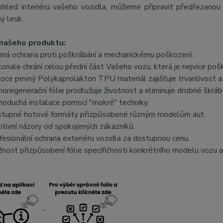
zhled interiéru vašeho vozidla, můžeme připravit předřezanou f
ý lesk.
našeho produktu:
nná ochrana proti poškrábání a mechanickému poškození.
onale chrání celou přední část Vašeho vozu, která je nejvíce poš
oce pevný Polykaprolakton TPU materiál zajišťuje trvanlivost a 
oregenerační fólie prodlužuje životnost a eliminuje drobné škráb
noduchá instalace pomocí "mokré" techniky.
tupné hotové formáty přizpůsobené různým modelům aut.
itivní názory od spokojených zákazníků.
fesionální ochrana exteriéru vozidla za dostupnou cenu.
nost přizpůsobení fólie specifičnosti konkrétního modelu vozu a