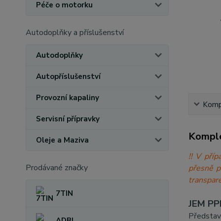
Péče o motorku
Autodoplňky a příslušenství
Autodoplňky
Autopříslušenství
Provozní kapaliny
Kompl
Servisní přípravky
Komple
Oleje a Maziva
!! V při
Prodávané značky
přesně 
transpare
7TIN
JEM PPF
Představ
ADBL