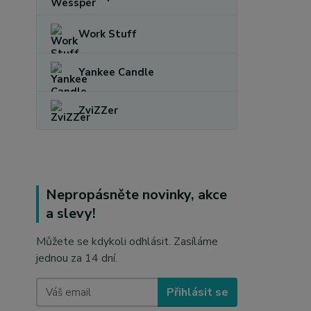
Work Stuff
Yankee Candle
ZviZZer
Nepropásněte novinky, akce
a slevy!
Můžete se kdykoli odhlásit. Zasíláme
jednou za 14 dní.
Přihlásit se