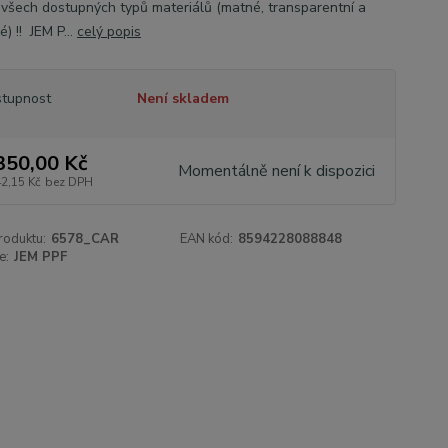
í všech dostupných typů materiálů (matné, transparentní a
) !! JEM P...
celý popis
tupnost
Není skladem
350,00 Kč
Momentálně není k dispozici
42,15 Kč
bez DPH
roduktu:
6578_CAR
EAN kód:
8594228088848
e:
JEM PPF