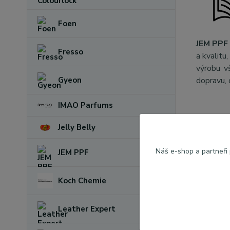
Foen
JEM PPF 
Fresso
a kvalitu
výrobu v
dopravu, 
Gyeon
IMAO Parfums
Jelly Belly
Param
Náš e-shop a partneři
JEM PPF
Výrob
Koch Chemie
Leather Expert