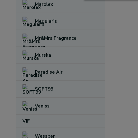
Marolex
Meguiar's
Mr&Mrs Fragrance
Murska
Paradise Air
SOFT99
Veniss
VIF
Wessper