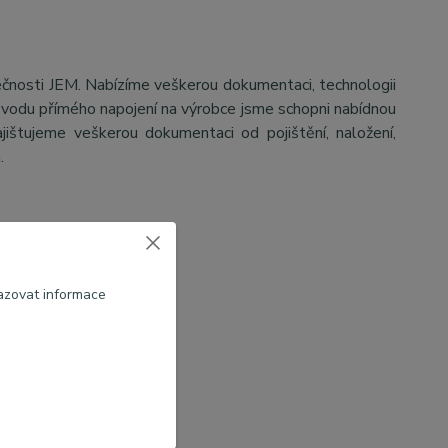
ečnosti JEM. Nabízíme veškerou dokumentaci, technologii
důvodu přímého napojení na výrobce jsme schopni nabídnou
jištujeme veškerou dokumentaci od pojištění, naložení,
a.
azovat informace