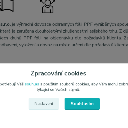
s.r.o.
je výhradní dovozce ochranných fólii PPF vyráběných spol
, která je zaručena dlouholetými zkušenostmi asijského trhu. Z 
šech druhů PPF fólii na objednávku dle požadavků klienta. Za
odbavení, vyložení a dovoz na místo určení dle požadavků klient
Zpracování cookies
etry
 potřebují Váš
souhlas
s použitím souborů cookies, aby Vám mohli zobr
ce
JEM PPF
týkající se Vašich zájmů.
Souhlasím
Nastavení