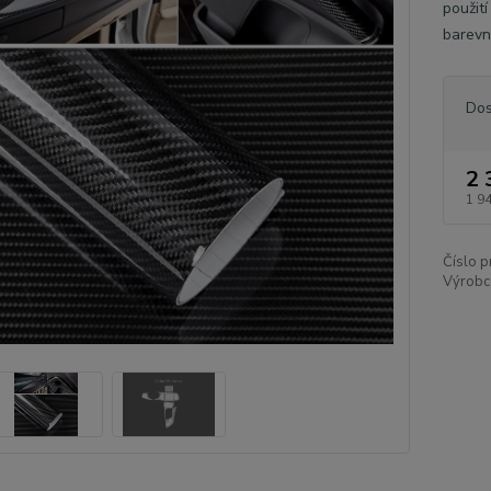
použit
barevné
Dos
2 
1 9
Číslo p
Výrobc