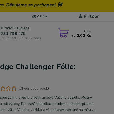
ce. Děkujeme za pochopení. 🚧
Přihlášení
CZK
 si rady? Zavolejte.
0
ks
 731 738 475
za
0,00 Kč
, 8-17 hod.) (So, 8-12 hod.)
dge Challenger Fólie:
Ohodnotit produkt
̌ípadě zájmu uveďte prosím značku Vašeho vozidla, přesný
 rok výroby. Dle Vaší specifikace budeme schopni přesně
̊sobit výřez Vašeho vozidla a vše připravit přesně na míru za