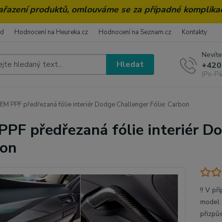
zařazení produktů, omlouváme se za případné komplika
od
Hodnocení na Heureka.cz
Hodnocení na Seznam.cz
Kontakty
Nevíte
Hledat
+420
(Po-Pá
EM PPF předřezaná fólie interiér Dodge Challenger Fólie: Carbon
PPF předřezaná fólie interiér Do
bon
!! V pr
model a
přizpu