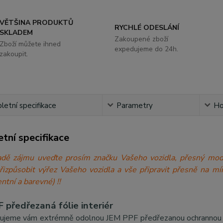
VĚTŠINA PRODUKTŮ
RYCHLÉ ODESLÁNÍ
SKLADEM
Zakoupené zboží
Zboží můžete ihned
expedujeme do 24h.
zakoupit.
etní specifikace
Parametry
Ho
tní specifikace
́padě zájmu uveďte prosím značku Vašeho vozidla, přesný 
přizpůsobit výřez Vašeho vozidla a vše připravit přesně n
ntní a barevné) !!
 předřezaná fólie interiér
ujeme vám extrémně odolnou JEM PPF předřezanou ochrannou fólii