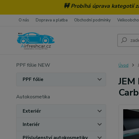
🚧 Probíhá úprava kategotií 
O nás
Doprava a platba
Obchodní podmínky
Velkoobch
PPF fólie NEW
Úvod
J
JEM 
PPF fólie
Car
Autokosmetika
Exteriér
Interiér
Příslušenství autokosmetiky