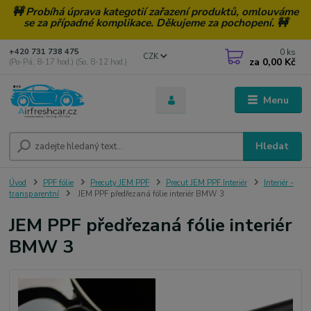
🚧 Probíhá úprava kategotií zařazení produktů, omlouváme
se za případné komplikace. Děkujeme za pochopení. 🚧
0
ks
+420 731 738 475
CZK
za
0,00 Kč
(Po-Pá, 8-17 hod.) (So, 8-12 hod.)
Menu
Hledat
Úvod
PPF fólie
Precuty JEM PPF
Precut JEM PPF Interiér
Interiér -
transparentní
JEM PPF předřezaná fólie interiér BMW 3
JEM PPF předřezaná fólie interiér
BMW 3