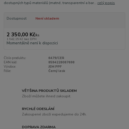
dostupných typů materiálů (matné, transparentní a bar...
celý popis
Dostupnost
Není skladem
2 350,00 Kč
/
ks
1 942,15 Kč
bez DPH
Momentálně není k dispozici
Číslo produktu:
6479/CER
EAN kód:
8594228087698
Výrobce:
JEM PPF
Fólie:
Černý lesk
VĚTŠINA PRODUKTŮ SKLADEM
Zboží můžete ihned zakoupit.
RYCHLÉ ODESLÁNÍ
Zakoupené zboží expedujeme do 24h.
DOPRAVA ZDARMA