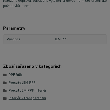
naložení, dopravu, odbavení, vyložení a dovoz na místo určení dle
požadavků klienta.
Parametry
Výrobce
JEM PPF
Zboží zařazeno v kategoriích
PPF fólie
Precuty JEM PPF
Precut JEM PPF Interiér
Interiér - transparentní