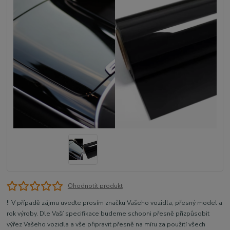
Ohodnotit produkt
!! V případě zájmu uveďte prosím značku Vašeho vozidla, přesný model a
rok výroby. Dle Vaší specifikace budeme schopni přesně přizpůsobit
výřez Vašeho vozidla a vše připravit přesně na míru za použití všech