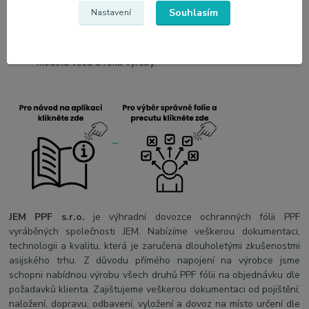
aut.
Souhlasím
Nastavení
Pozitivní názory od spokojených zákazníků.
Profesionální ochrana exteriéru vozidla za dostupnou cenu.
Možnost přizpůsobení fólie specifičnosti konkrétního
modelu vozu a roku výroby.
JEM PPF s.r.o.
je výhradní dovozce ochranných fólii PPF
vyráběných společnosti JEM. Nabízíme veškerou dokumentaci,
technologii a kvalitu, která je zaručena dlouholetými zkušenostmi
asijského trhu. Z důvodu přímého napojení na výrobce jsme
schopni nabídnou výrobu všech druhů PPF fólii na objednávku dle
požadavků klienta. Zajištujeme veškerou dokumentaci od pojištění,
naložení, dopravu, odbavení, vyložení a dovoz na místo určení dle