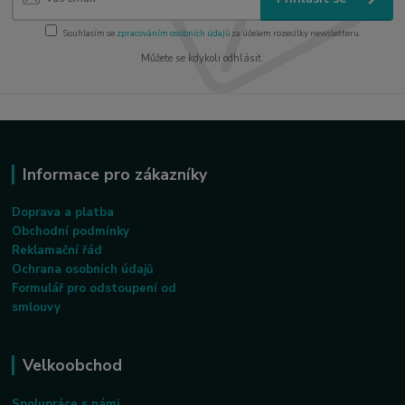
Souhlasím se
zpracováním osobních údajů
za účelem rozesílky newsletteru.
Můžete se kdykoli odhlásit.
Informace pro zákazníky
Doprava a platba
Obchodní podmínky
Reklamační řád
Ochrana osobních údajů
Formulář pro odstoupení od
smlouvy
Velkoobchod
Spolupráce s námi