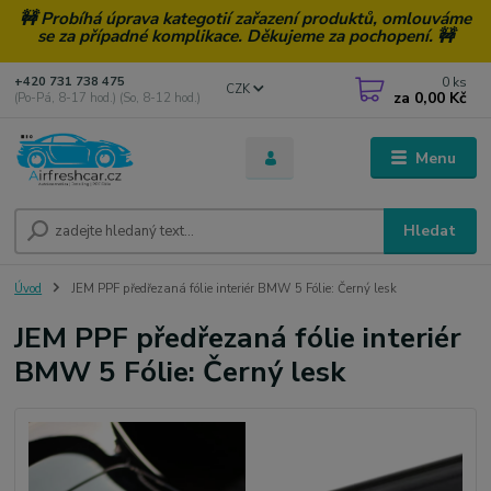
🚧 Probíhá úprava kategotií zařazení produktů, omlouváme
se za případné komplikace. Děkujeme za pochopení. 🚧
0
ks
+420 731 738 475
CZK
za
0,00 Kč
(Po-Pá, 8-17 hod.) (So, 8-12 hod.)
Menu
Hledat
Úvod
JEM PPF předřezaná fólie interiér BMW 5 Fólie: Černý lesk
JEM PPF předřezaná fólie interiér
BMW 5 Fólie: Černý lesk