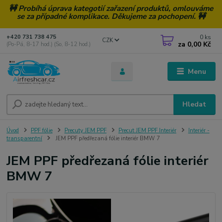
🚧 Probíhá úprava kategotií zařazení produktů, omlouváme
se za případné komplikace. Děkujeme za pochopení. 🚧
0
ks
+420 731 738 475
CZK
za
0,00 Kč
(Po-Pá, 8-17 hod.) (So, 8-12 hod.)
Menu
Hledat
Úvod
PPF fólie
Precuty JEM PPF
Precut JEM PPF Interiér
Interiér -
transparentní
JEM PPF předřezaná fólie interiér BMW 7
JEM PPF předřezaná fólie interiér
BMW 7