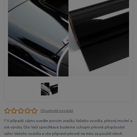
Ohodnotit produkt
!! V případě zájmu uveďte prosím značku Vašeho vozidla, přesný model a
rok výroby. Dle Vaší specifikace budeme schopni přesně přizpůsobit
výřez Vašeho vozidla a vše připravit přesně na míru za použití všech