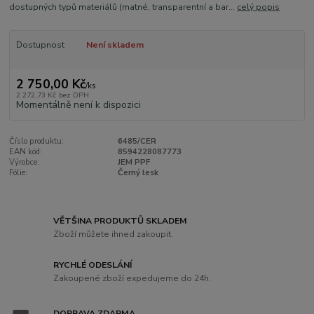
dostupných typů materiálů (matné, transparentní a bar...
celý popis
Dostupnost
Není skladem
2 750,00 Kč
/
ks
2 272,73 Kč
bez DPH
Momentálně není k dispozici
Číslo produktu:
6485/CER
EAN kód:
8594228087773
Výrobce:
JEM PPF
Fólie:
Černý lesk
VĚTŠINA PRODUKTŮ SKLADEM
Zboží můžete ihned zakoupit.
RYCHLÉ ODESLÁNÍ
Zakoupené zboží expedujeme do 24h.
DOPRAVA ZDARMA