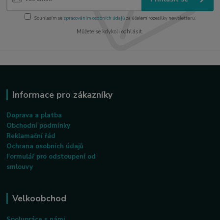
Souhlasím se
zpracováním osobních údajů
za účelem rozesílky newsletteru.
Můžete se kdykoli odhlásit.
Informace pro zákazníky
Doprava a platba
Obchodní podmínky
Reklamační řád
Ochrana osobních údajů
Formulář pro odstoupení od
smlouvy
Velkoobchod
Spolupráce s námi