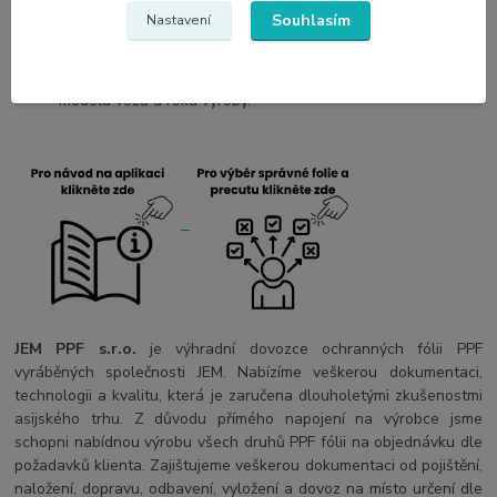
aut.
Souhlasím
Nastavení
Pozitivní názory od spokojených zákazníků.
Profesionální ochrana exteriéru vozidla za dostupnou cenu.
Možnost přizpůsobení fólie specifičnosti konkrétního
modelu vozu a roku výroby.
JEM PPF s.r.o.
je výhradní dovozce ochranných fólii PPF
vyráběných společnosti JEM. Nabízíme veškerou dokumentaci,
technologii a kvalitu, která je zaručena dlouholetými zkušenostmi
asijského trhu. Z důvodu přímého napojení na výrobce jsme
schopni nabídnou výrobu všech druhů PPF fólii na objednávku dle
požadavků klienta. Zajištujeme veškerou dokumentaci od pojištění,
naložení, dopravu, odbavení, vyložení a dovoz na místo určení dle