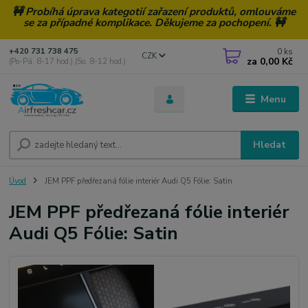
🚧 Probíhá úprava kategotií zařazení produktů, omlouváme
se za případné komplikace. Děkujeme za pochopení. 🚧
0
ks
+420 731 738 475
CZK
za
0,00 Kč
(Po-Pá, 8-17 hod.) (So, 8-12 hod.)
Menu
Hledat
Úvod
JEM PPF předřezaná fólie interiér Audi Q5 Fólie: Satin
JEM PPF předřezaná fólie interiér
Audi Q5 Fólie: Satin