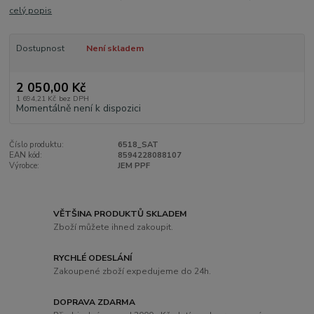
celý popis
Dostupnost
Není skladem
2 050,00 Kč
1 694,21 Kč
bez DPH
Momentálně není k dispozici
Číslo produktu:
6518_SAT
EAN kód:
8594228088107
Výrobce:
JEM PPF
VĚTŠINA PRODUKTŮ SKLADEM
Zboží můžete ihned zakoupit.
RYCHLÉ ODESLÁNÍ
Zakoupené zboží expedujeme do 24h.
DOPRAVA ZDARMA