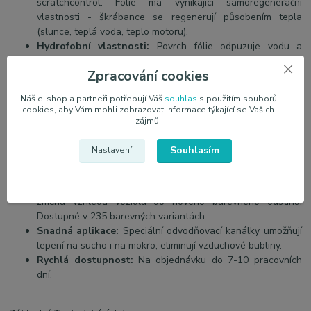
scratchcontrol. Fólie má vynikající samoregenerační
vlastnosti - škrábance se regenerují působením tepla
(slunce, teplá voda, teplo motoru).
Hydrofobní vlastnosti:
Povrch fólie odpuzuje vodu a
nečistoty, což zajišťuje, že zůstane čistá a bez skvrn i při
Zpracování cookies
dlouhodobém používání.
Odolnost vůči chemickým faktorům:
Chrání lak před
Náš e-shop a partneři potřebují Váš
souhlas
s použitím souborů
škodlivinami jako jsou sůl, agresivní chemikálie v myčkách
cookies, aby Vám mohli zobrazovat informace týkající se Vašich
aut, kyselé deště, ptačí trus, zbytky hmyzu a míza ze
zájmů.
stromů.
Souhlasím
Nastavení
Výhody barevné JEM PPF fólie:
Ochrana + změna vzhledu:
Umožňuje nejen ochranu, ale i
změnu vzhledu vozidla do nového barevného odstínu.
Dostupné v 235 barevných variantách.
Snadná aplikace:
Speciální odvodňovací kanálky umožňují
lepení na sucho i na mokro, eliminují vzduchové bubliny.
Rychlá dostupnost:
Na objednávku do 7-10 pracovních
dní.