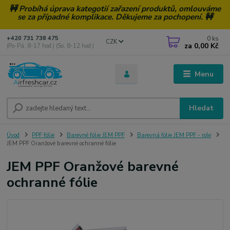
🚧 Probíhá úprava kategotií zařazení produktů, omlouváme
se za případné komplikace. Děkujeme za pochopení. 🚧
0
ks
+420 731 738 475
CZK
za
0,00 Kč
(Po-Pá, 8-17 hod.) (So, 8-12 hod.)
Menu
Hledat
Úvod
PPF fólie
Barevné fólie JEM PPF
Barevná fólie JEM PPF - role
JEM PPF Oranžové barevné ochranné fólie
JEM PPF Oranžové barevné
ochranné fólie