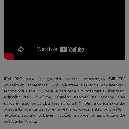
JEM PPF s.r.o.
je výhradní dovozce ochranných fólii PPF
vyráběných společnosti JEM. Nabízíme veškerou dokumentaci,
technologii a kvalitu, která je zaručena dlouholetými zkušenostmi
asijského trhu. Z důvodu přímého napojení na výrobce jsme
schopni nabídnou výrobu všech druhů PPF fólii na objednávku dle
požadavků klienta. Zajištujeme veškerou dokumentaci od pojištění,
naložení, dopravu, odbavení, vyložení a dovoz na místo určení dle
požadavků klienta.