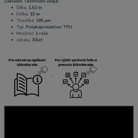
Základní Technické údaje:
Šířka:
1,52
m
Délka:
15
m
Tloušťka:
185 µm
Typ:
Polykaprolakton TPU
Množství:
1 role
záruka:
10let