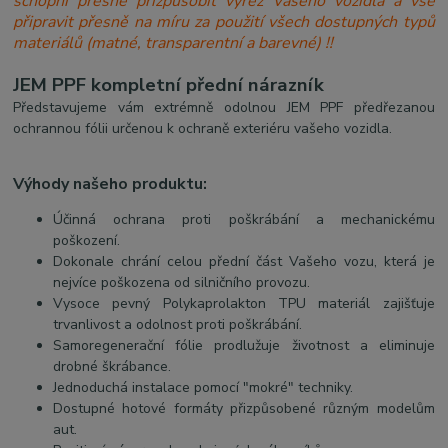
schopni přesně přizpůsobit výřez Vašeho vozidla a vše
připravit přesně na míru za použití všech dostupných typů
materiálů (matné, transparentní a barevné) !!
JEM PPF kompletní přední nárazník
Představujeme vám extrémně odolnou JEM PPF předřezanou
ochrannou fólii určenou k ochraně exteriéru vašeho vozidla.
Výhody našeho produktu:
Účinná ochrana proti poškrábání a mechanickému
poškození.
Dokonale chrání celou přední část Vašeho vozu, která je
nejvíce poškozena od silničního provozu.
Vysoce pevný Polykaprolakton TPU materiál zajišťuje
trvanlivost a odolnost proti poškrábání.
Samoregenerační fólie prodlužuje životnost a eliminuje
drobné škrábance.
Jednoduchá instalace pomocí "mokré" techniky.
Dostupné hotové formáty přizpůsobené různým modelům
aut.