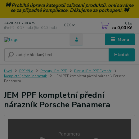
🚧 Probíhá úprava kategotií zařazení produktů, omlouváme
se za případné komplikace. Děkujeme za pochopení. 🚧
0
ks
+420 731 738 475
CZK
za
0,00 Kč
(Po-Pá, 8-17 hod.) (So, 8-12 hod.)
Menu
Hledat
Úvod
PPF fólie
Precuty JEM PPF
Precut JEM PPF Exteriér
Kompletní přední nárazník
JEM PPF kompletní přední nárazník Porsche
Panamera
JEM PPF kompletní přední
nárazník Porsche Panamera