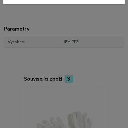
požadavků klienta.
Parametry
Výrobce
JEM PPF
Související zboží
3