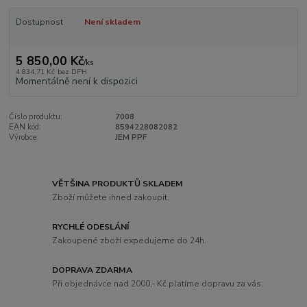
Dostupnost
Není skladem
5 850,00 Kč
/
ks
4 834,71 Kč
bez DPH
Momentálně není k dispozici
Číslo produktu:
7008
EAN kód:
8594228082082
Výrobce:
JEM PPF
VĚTŠINA PRODUKTŮ SKLADEM
Zboží můžete ihned zakoupit.
RYCHLÉ ODESLÁNÍ
Zakoupené zboží expedujeme do 24h.
DOPRAVA ZDARMA
Při objednávce nad 2000,- Kč platíme dopravu za vás.