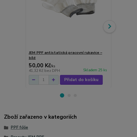
JEM PPF antistatická pracovní rukavice –
Unilite HL-8
bílé
50,00 Kč
2 530,00
/
ks
Skladem 25 ks
41,32 Kč
bez DPH
2 090,91 Kč
Přidat do košíku
Zboží zařazeno v kategoriích
PPF fólie