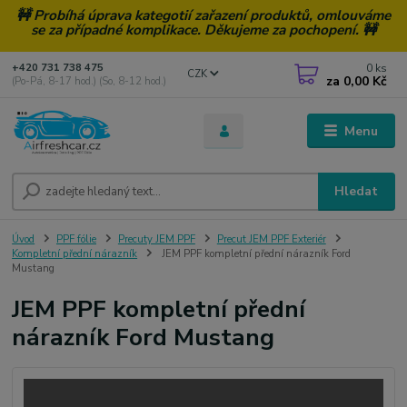
🚧 Probíhá úprava kategotií zařazení produktů, omlouváme
se za případné komplikace. Děkujeme za pochopení. 🚧
0
ks
+420 731 738 475
CZK
za
0,00 Kč
(Po-Pá, 8-17 hod.) (So, 8-12 hod.)
Menu
Hledat
Úvod
PPF fólie
Precuty JEM PPF
Precut JEM PPF Exteriér
Kompletní přední nárazník
JEM PPF kompletní přední nárazník Ford
Mustang
JEM PPF kompletní přední
nárazník Ford Mustang