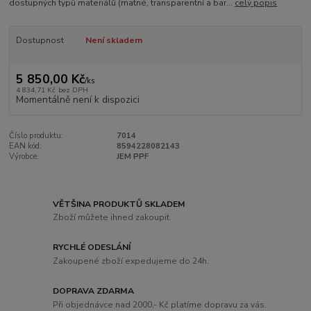
dostupných typů materiálů (matné, transparentní a bar...
celý popis
Dostupnost
Není skladem
5 850,00 Kč
/
ks
4 834,71 Kč
bez DPH
Momentálně není k dispozici
Číslo produktu:
7014
EAN kód:
8594228082143
Výrobce:
JEM PPF
VĚTŠINA PRODUKTŮ SKLADEM
Zboží můžete ihned zakoupit.
RYCHLÉ ODESLÁNÍ
Zakoupené zboží expedujeme do 24h.
DOPRAVA ZDARMA
Při objednávce nad 2000,- Kč platíme dopravu za vás.