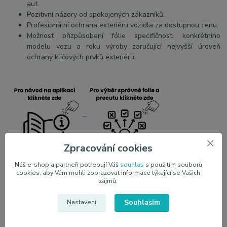
aut.
Pozitivní názory od spokojených zákazníků.
Profesionální ochrana exteriéru vozidla za dostupnou cenu.
Možnost přizpůsobení fólie specifičnosti konkrétního
modelu vozu a roku výroby zaručující nejvyšší úroveň
ochrany klíčových prvků exteriéru.
Zpracování cookies
Náš e-shop a partneři potřebují Váš
souhlas
s použitím souborů
JEM PPF s.r.o.
je výhradní dovozce ochranných fólii PPF
cookies, aby Vám mohli zobrazovat informace týkající se Vašich
vyráběných společnosti JEM. Nabízíme veškerou dokumentaci,
zájmů.
technologii a kvalitu, která je zaručena dlouholetými zkušenostmi
asijského trhu. Z důvodu přímého napojení na výrobce jsme
Souhlasím
Nastavení
schopni nabídnou výrobu všech druhů PPF fólii na objednávku dle
požadavků klienta. Zajištujeme veškerou dokumentaci od pojištění,