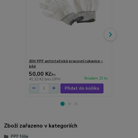
JEM PPF antistatická pracovní rukavice –
Unilite HL-8
bílé
50,00 Kč
2 530,00
/
ks
Skladem 25 ks
41,32 Kč
bez DPH
2 090,91 Kč
Přidat do košíku
Zboží zařazeno v kategoriích
PPF fólie