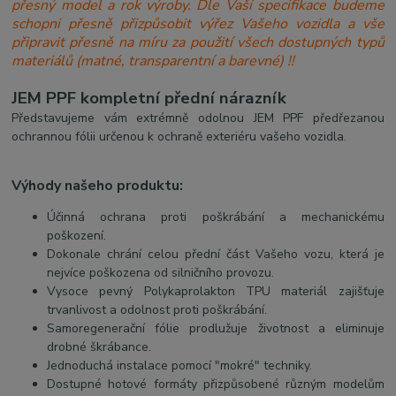
přesný model a rok výroby. Dle Vaší specifikace budeme
schopni přesně přizpůsobit výřez Vašeho vozidla a vše
připravit přesně na míru za použití všech dostupných typů
materiálů (matné, transparentní a barevné) !!
JEM PPF kompletní přední nárazník
Představujeme vám extrémně odolnou JEM PPF předřezanou
ochrannou fólii určenou k ochraně exteriéru vašeho vozidla.
Výhody našeho produktu:
Účinná ochrana proti poškrábání a mechanickému
poškození.
Dokonale chrání celou přední část Vašeho vozu, která je
nejvíce poškozena od silničního provozu.
Vysoce pevný Polykaprolakton TPU materiál zajišťuje
trvanlivost a odolnost proti poškrábání.
Samoregenerační fólie prodlužuje životnost a eliminuje
drobné škrábance.
Jednoduchá instalace pomocí "mokré" techniky.
Dostupné hotové formáty přizpůsobené různým modelům