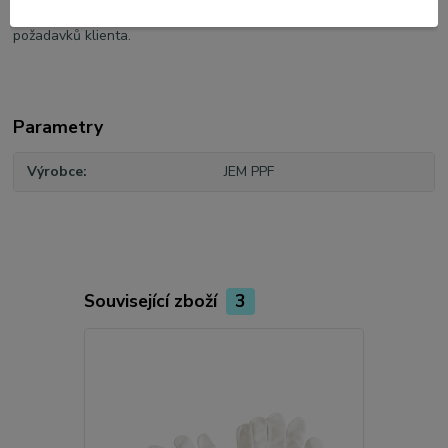
naložení, dopravu, odbavení, vyložení a dovoz na místo určení dle
požadavků klienta.
Parametry
Výrobce
JEM PPF
Související zboží
3