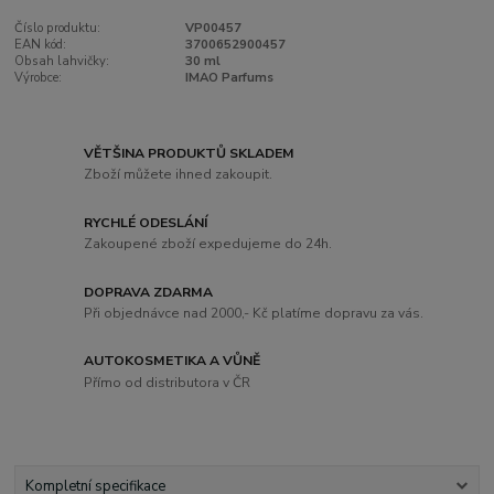
Číslo produktu:
VP00457
EAN kód:
3700652900457
Obsah lahvičky:
30 ml
Výrobce:
IMAO Parfums
VĚTŠINA PRODUKTŮ SKLADEM
Zboží můžete ihned zakoupit.
RYCHLÉ ODESLÁNÍ
Zakoupené zboží expedujeme do 24h.
DOPRAVA ZDARMA
Při objednávce nad 2000,- Kč platíme dopravu za vás.
AUTOKOSMETIKA A VŮNĚ
Přímo od distributora v ČR
Kompletní specifikace