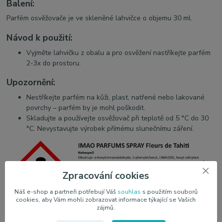
Balení:
Parfém osvěžovače je ve skleněné lahvičce o objemu 30 ml.
Návod k použití:
Vyjměte lahvičku z obalu a pro osvěžení nastříkejte parfém
2-3x do prostoru.
Upozornění:
Nestříkejte parfém na kůži, plast, natřené nebo lakované
povrchy – parfém by je mohl poškodit.
Skladujte a používejte osvěžovač při teplotě od 5 °C do 30
°C. Nevystavujte výrobek přímému slunečnímu záření.
Zpracování cookies
Náš e-shop a partneři potřebují Váš
souhlas
s použitím souborů
cookies, aby Vám mohli zobrazovat informace týkající se Vašich
zájmů.