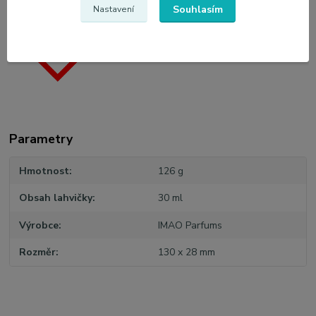
Souhlasím
Nastavení
Parametry
Hmotnost
126 g
Obsah lahvičky
30 ml
Výrobce
IMAO Parfums
Rozměr
130 x 28 mm