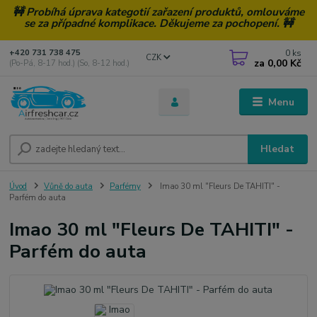
🚧 Probíhá úprava kategotií zařazení produktů, omlouváme
se za případné komplikace. Děkujeme za pochopení. 🚧
0
ks
+420 731 738 475
CZK
za
0,00 Kč
(Po-Pá, 8-17 hod.) (So, 8-12 hod.)
Menu
Hledat
Úvod
Vůně do auta
Parfémy
Imao 30 ml "Fleurs De TAHITI" -
Parfém do auta
Imao 30 ml "Fleurs De TAHITI" -
Parfém do auta