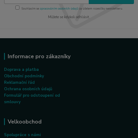
Souhlasím se
zpracováním osobních údajů
za účelem rozesílky newsletteru.
Můžete se kdykoli odhlásit.
Informace pro zákazníky
Doprava a platba
Obchodní podmínky
Reklamační řád
Ochrana osobních údajů
Formulář pro odstoupení od
smlouvy
Velkoobchod
Spolupráce s námi