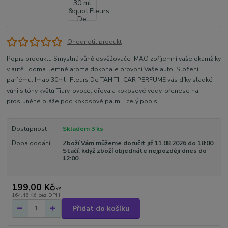
Ohodnotit produkt
Popis produktu Smyslná vůně osvěžovače IMAO zpříjemní vaše okamžiky
v autě i doma. Jemné aroma dokonale provoní Vaše auto. Složení
parfému: Imao 30ml "Fleurs De TAHITI" CAR PERFUME vás díky sladké
vůni s tóny květů Tiary, ovoce, dřeva a kokosové vody, přenese na
prosluněné pláže pod kokosové palm...
celý popis
Dostupnost
Skladem 3 ks
Doba dodání
Zboží Vám můžeme doručit již 11.08.2026 do 18:00.
Stačí, když zboží objednáte nejpozději dnes do
12:00
199,00 Kč
/
ks
164,46 Kč
bez DPH
Přidat do košíku