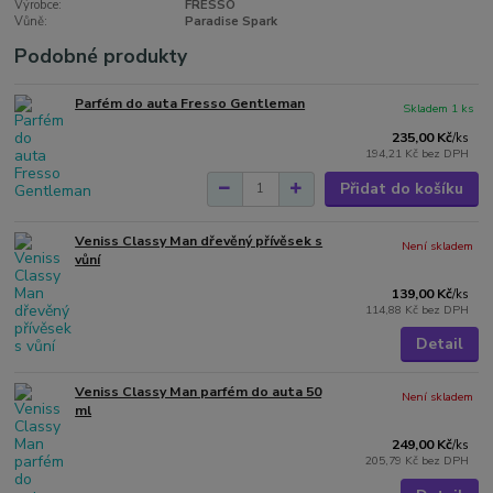
Výrobce:
FRESSO
Vůně:
Paradise Spark
Podobné produkty
Parfém do auta Fresso Gentleman
Skladem 1 ks
235,00 Kč
/
ks
194,21 Kč
bez DPH
Přidat do košíku
Veniss Classy Man dřevěný přívěsek s
Není skladem
vůní
139,00 Kč
/
ks
114,88 Kč
bez DPH
Detail
Veniss Classy Man parfém do auta 50
Není skladem
ml
249,00 Kč
/
ks
205,79 Kč
bez DPH