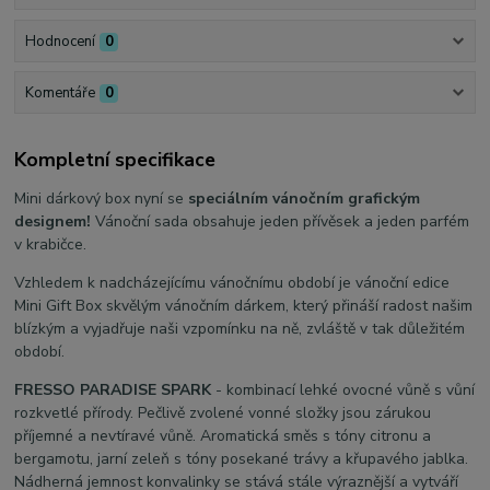
Hodnocení
0
Komentáře
0
Kompletní specifikace
Mini dárkový box nyní se
speciálním vánočním grafickým
designem!
Vánoční sada obsahuje jeden přívěsek a jeden parfém
v krabičce.
Vzhledem k nadcházejícímu vánočnímu období je vánoční edice
Mini Gift Box skvělým vánočním dárkem, který přináší radost našim
blízkým a vyjadřuje naši vzpomínku na ně, zvláště v tak důležitém
období.
FRESSO PARADISE SPARK
- kombinací lehké ovocné vůně s vůní
rozkvetlé přírody. Pečlivě zvolené vonné složky jsou zárukou
příjemné a nevtíravé vůně. Aromatická směs s tóny citronu a
bergamotu, jarní zeleň s tóny posekané trávy a křupavého jablka.
Nádherná jemnost konvalinky se stává stále výraznější a vytváří