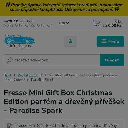
🚧 Probíhá úprava kategotií zařazení produktů, omlouváme
se za případné komplikace. Děkujeme za pochopení. 🚧
0
ks
+420 731 738 475
CZK
za
0,00 Kč
(Po-Pá, 8-17 hod.) (So, 8-12 hod.)
Menu
Hledat
Úvod
Vůně do auta
Fresso Mini Gift Box Christmas Edition parfém a
dřevěný přívěšek - Paradise Spark
Fresso Mini Gift Box Christmas
Edition parfém a dřevěný přívěšek
- Paradise Spark