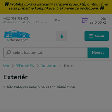
🚧 Probíhá úprava kategotií zařazení produktů, omlouváme
se za případné komplikace. Děkujeme za pochopení. 🚧
0
ks
+420 731 738 475
CZK
za
0,00 Kč
(Po-Pá, 8-17 hod.) (So, 8-12 hod.)
Menu
Hledat
Úvod
PPF fólie NEW
Příslušenství
Exteriér
Exteriér
V této kategorii nebylo nalezeno žádné zboží.