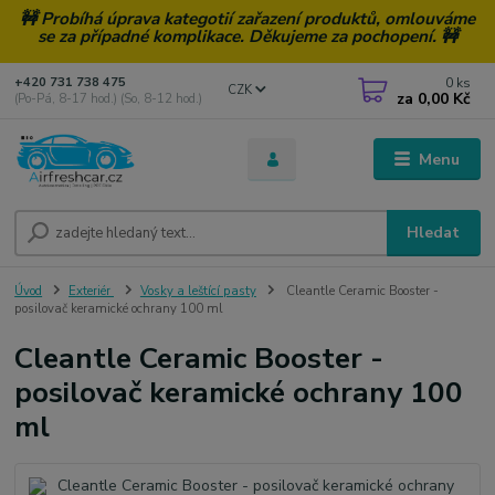
🚧 Probíhá úprava kategotií zařazení produktů, omlouváme
se za případné komplikace. Děkujeme za pochopení. 🚧
0
ks
+420 731 738 475
CZK
za
0,00 Kč
(Po-Pá, 8-17 hod.) (So, 8-12 hod.)
Menu
Hledat
Úvod
Exteriér
Vosky a leštící pasty
Cleantle Ceramic Booster -
posilovač keramické ochrany 100 ml
Cleantle Ceramic Booster -
posilovač keramické ochrany 100
ml