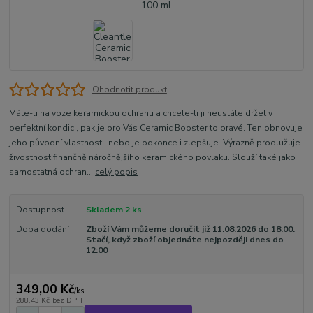
Ohodnotit produkt
Máte-li na voze keramickou ochranu a chcete-li ji neustále držet v
perfektní kondici, pak je pro Vás Ceramic Booster to pravé. Ten obnovuje
jeho původní vlastnosti, nebo je odkonce i zlepšuje. Výrazně prodlužuje
živostnost finančně náročnějšího keramického povlaku. Slouží také jako
samostatná ochran...
celý popis
Dostupnost
Skladem 2 ks
Doba dodání
Zboží Vám můžeme doručit již 11.08.2026 do 18:00.
Stačí, když zboží objednáte nejpozději dnes do
12:00
349,00 Kč
/
ks
288,43 Kč
bez DPH