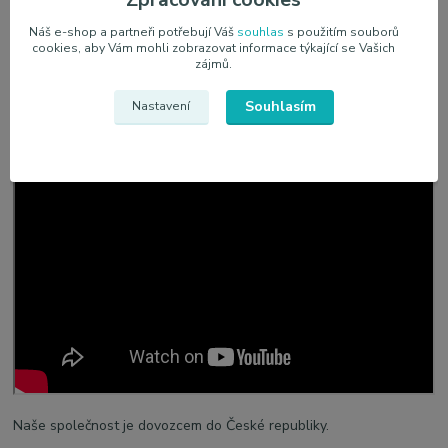
Nepoužívejte na horkém povrchu.
Náš e-shop a partneři potřebují Váš
souhlas
s použitím souborů
Dostupné velikosti: 100 ml a 200 ml
cookies, aby Vám mohli zobrazovat informace týkající se Vašich
zájmů.
Souhlasím
Nastavení
Naše společnost je dovozcem do České republiky.