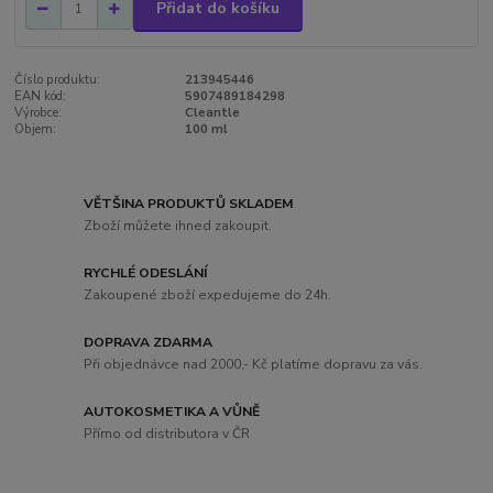
Přidat do košíku
Číslo produktu:
213945446
EAN kód:
5907489184298
Výrobce:
Cleantle
Objem:
100 ml
VĚTŠINA PRODUKTŮ SKLADEM
Zboží můžete ihned zakoupit.
RYCHLÉ ODESLÁNÍ
Zakoupené zboží expedujeme do 24h.
DOPRAVA ZDARMA
Při objednávce nad 2000,- Kč platíme dopravu za vás.
AUTOKOSMETIKA A VŮNĚ
Přímo od distributora v ČR