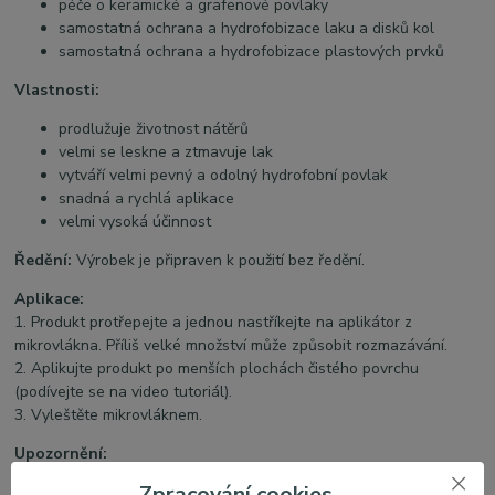
péče o keramické a grafenové povlaky
samostatná ochrana a hydrofobizace laku a disků kol
samostatná ochrana a hydrofobizace plastových prvků
Vlastnosti:
prodlužuje životnost nátěrů
velmi se leskne a ztmavuje lak
vytváří velmi pevný a odolný hydrofobní povlak
snadná a rychlá aplikace
velmi vysoká účinnost
Ředění:
Výrobek je připraven k použití bez ředění.
Aplikace:
1. Produkt protřepejte a jednou nastříkejte na aplikátor z
mikrovlákna. Příliš velké množství může způsobit rozmazávání.
2. Aplikujte produkt po menších plochách čistého povrchu
(podívejte se na video tutoriál).
3. Vyleštěte mikrovláknem.
Upozornění:
Před aplikací odmastěte povrch pomocí IPY (30-50%)
Zpracování cookies