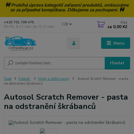
🚧 Probíhá úprava kategotií zařazení produktů, omlouváme
se za případné komplikace. Děkujeme za pochopení. 🚧
0
ks
+420 731 738 475
CZK
za
0,00 Kč
(Po-Pá, 8-17 hod.) (So, 8-12 hod.)
Menu
Hledat
Úvod
Exteriér
Vosky a leštící pasty
Autosol Scratch Remover - pasta
na odstranění škrábanců
Autosol Scratch Remover - pasta
na odstranění škrábanců