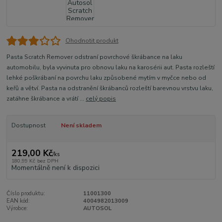
Ohodnotit produkt
Pasta Scratch Remover odstraní povrchové škrábance na laku
automobilu, byla vyvinuta pro obnovu laku na karosérii aut. Pasta rozleští
lehké poškrábaní na povrchu laku způsobené mytím v myčce nebo od
keřů a větví. Pasta na odstranění škrábanců rozleští barevnou vrstvu laku,
zatáhne škrábance a vrátí ...
celý popis
Dostupnost
Není skladem
219,00 Kč
/
ks
180,99 Kč
bez DPH
Momentálně není k dispozici
Číslo produktu:
11001300
EAN kód:
4004982013009
Výrobce:
AUTOSOL