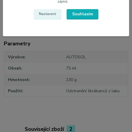
zájmů.
Souhlasím
Nastavení
Parametry
Výrobce
AUTOSOL
Obsah
75 ml
Hmotnost
130 g
Použití
Odstranění škrábanců z laku
Související zboží
2