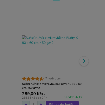
Autosol Wa
7 hodnocení
voskem 500
Sušící ručník z mikrovlákna Fluffy XL 90 x 60
cm, 450 g/m2
289,00 Kč
329,00 K
/
ks
Skladem 32 ks
238,84 Kč
bez DPH
271,90 Kč
be
Přidat do košíku