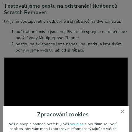
Testovali jsme pastu na odstranění škrábanců
Scratch Remover:
Jak jsme postupovali při odstranění škrábanců na dveřích auta:
poškrábané místo jsme nejdřív očistili sprejem na čistění bez
použití vody Multipurpose Cleaner
pastou na škrábance jsme nanasli na utěrku a krouživými
pohyby jsme vyčistili lak od škrábaců
Zpracování cookies
Náš e-shop a partneři potřebují Váš
souhlas
s použitím souborů
cookies, aby Vám mohli zobrazovat informace týkající se Vašich