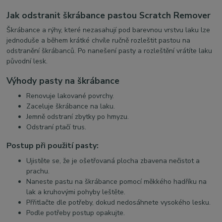
Jak odstranit škrábance pastou Scratch Remover
Škrábance a rýhy, které nezasahují pod barevnou vrstvu laku lze
jednoduše a během krátké chvíle ručně rozleštit pastou na
odstranění škrábanců. Po nanešení pasty a rozleštění vrátíte laku
původní lesk.
Výhody pasty na škrábance
Renovuje lakované povrchy.
Zaceluje škrábance na laku.
Jemně odstraní zbytky po hmyzu.
Odstraní ptačí trus.
Postup při použití pasty:
Ujistěte se, že je ošetřovaná plocha zbavena nečistot a
prachu.
Naneste pastu na škrábance pomocí měkkého hadříku na
lak a kruhovými pohyby leštěte.
Přřitlačte dle potřeby, dokud nedosáhnete vysokého lesku.
Podle potřeby postup opakujte.