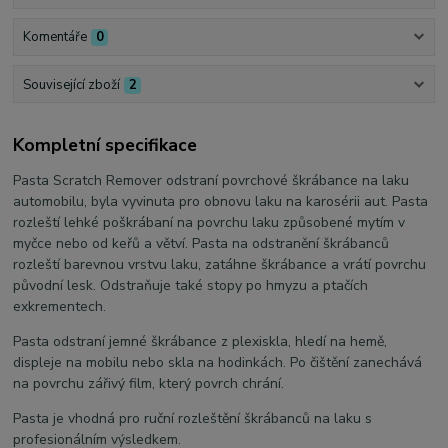
Komentáře
0
Související zboží
2
Kompletní specifikace
Pasta Scratch Remover odstraní povrchové škrábance na laku
automobilu, byla vyvinuta pro obnovu laku na karosérii aut. Pasta
rozleští lehké poškrábaní na povrchu laku způsobené mytím v
myčce nebo od keřů a větví. Pasta na odstranění škrábanců
rozleští barevnou vrstvu laku, zatáhne škrábance a vrátí povrchu
původní lesk. Odstraňuje také stopy po hmyzu a ptačích
exkrementech.
Pasta odstraní jemné škrábance z plexiskla, hledí na hemě,
displeje na mobilu nebo skla na hodinkách. Po čištění zanechává
na povrchu zářivý film, který povrch chrání.
Pasta je vhodná pro ruční rozleštění škrábanců na laku s
profesionálním výsledkem.